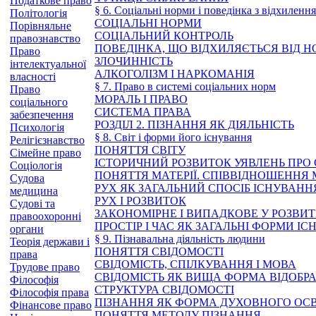
Податкове право
§ 6. Соціальні норми і поведінка з відхиленн
Політологія
СОЦІАЛЬНІ НОРМИ
Порівняльне
СОЦІАЛЬНИЙ КОНТРОЛЬ
правознавство
ПОВЕДІНКА, ЩО ВІДХИЛЯЄТЬСЯ ВІД Н
Право
ЗЛОЧИННІСТЬ
інтелектуальної
АЛКОГОЛІЗМ І НАРКОМАНІЯ
власності
§ 7. Право в системі соціальних норм
Право
МОРАЛЬ І ПРАВО
соціального
СИСТЕМА ПРАВА
забезпечення
РОЗДІЛ 2. ПІЗНАННЯ ЯК ДІЯЛЬНІСТЬ
Психологія
§ 8. Світ і форми його існування
Релігієзнавство
ПОНЯТТЯ СВІТУ
Сімейне право
ІСТОРИЧНИЙ РОЗВИТОК УЯВЛЕНЬ ПРО 
Соціологія
ПОНЯТТЯ МАТЕРІЇ. СПІВВІДНОШЕННЯ 
Судова
РУХ ЯК ЗАГАЛЬНИЙ СПОСІБ ІСНУВАННЯ 
медицина
РУХ І РОЗВИТОК
Судові та
ЗАКОНОМІРНЕ І ВИПАДКОВЕ У РОЗВИТ
правоохоронні
ПРОСТІР І ЧАС ЯК ЗАГАЛЬНІ ФОРМИ І
органи
§ 9. Пізнавальна діяльність людини
Теорія держави і
ПОНЯТТЯ СВІДОМОСТІ
права
СВІДОМІСТЬ, СПІЛКУВАННЯ І МОВА
Трудове право
СВІДОМІСТЬ ЯК ВИЩА ФОРМА ВІДОБР
Філософія
СТРУКТУРА СВІДОМОСТІ
Філософія права
ПІЗНАННЯ ЯК ФОРМА ДУХОВНОГО ОС
Фінансове право
ПОНЯТТЯ МЕТОДУ ПІЗНАННЯ