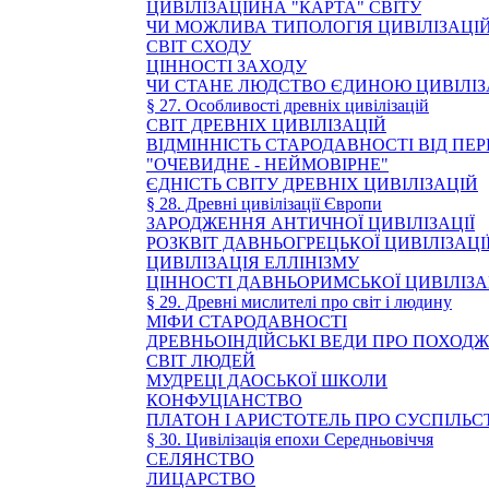
ЦИВІЛІЗАЦІЙНА "КАРТА" СВІТУ
ЧИ МОЖЛИВА ТИПОЛОГІЯ ЦИВІЛІЗАЦІ
СВІТ СХОДУ
ЦІННОСТІ ЗАХОДУ
ЧИ СТАНЕ ЛЮДСТВО ЄДИНОЮ ЦИВІЛІЗ
§ 27. Особливості древніх цивілізацій
СВІТ ДРЕВНІХ ЦИВІЛІЗАЦІЙ
ВІДМІННІСТЬ СТАРОДАВНОСТІ ВІД ПЕР
"ОЧЕВИДНЕ - НЕЙМОВІРНЕ"
ЄДНІСТЬ СВІТУ ДРЕВНІХ ЦИВІЛІЗАЦІЙ
§ 28. Древні цивілізації Європи
ЗАРОДЖЕННЯ АНТИЧНОЇ ЦИВІЛІЗАЦІЇ
РОЗКВІТ ДАВНЬОГРЕЦЬКОЇ ЦИВІЛІЗАЦІ
ЦИВІЛІЗАЦІЯ ЕЛЛІНІЗМУ
ЦІННОСТІ ДАВНЬОРИМСЬКОЇ ЦИВІЛІЗА
§ 29. Древні мислителі про світ і людину
МІФИ СТАРОДАВНОСТІ
ДРЕВНЬОІНДІЙСЬКІ ВЕДИ ПРО ПОХОДЖ
СВІТ ЛЮДЕЙ
МУДРЕЦІ ДАОСЬКОЇ ШКОЛИ
КОНФУЦІАНСТВО
ПЛАТОН І АРИСТОТЕЛЬ ПРО СУСПІЛЬС
§ 30. Цивілізація епохи Середньовіччя
СЕЛЯНСТВО
ЛИЦАРСТВО