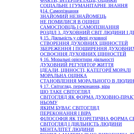
ФАКТИ, ІНТЕРПРЕТАЦІЇ, ОЦІНКИ
СОЦІАЛЬНЕ І ГУМАНІТАРНЕ ЗНАННЯ
§14. Самопізнання
ЗНАЙОМИЙ НЕЗНАЙОМЕЦЬ
НЕ ПОМИЛИСЯ В ОЦІНЦІ
САМОСПОВІДЬ І САМОПІЗНАННЯ
РОЗДІЛ 3. ДУХОВНИЙ СВІТ ЛЮДИНИ І Д
§ 15. Діяльність у сфері духовної
СТВОРЕННЯ ДУХОВНИХ ЦІННОСТЕЙ
ЗБЕРЕЖЕННЯ І ПОШИРЕННЯ ДУХОВНИ
ОСВОЄННЯ ДУХОВНИХ ЦІННОСТЕЙ
§ 16. Моральні орієнтири діяльності
ДУХОВНИЙ РЕГУЛЯТОР ЖИТТЯ
ІДЕАЛИ, ЦІННОСТІ, КАТЕГОРІЇ МОРАЛІ
МОРАЛЬНА ОЦІНКА
СТАНОВЛЕННЯ МОРАЛЬНОГО В ЛЮДИН
§ 17. Світогляд, переконання, віра
ЩО ТАКЕ СВІТОГЛЯД
СВІТОГЛЯД ЯК ФОРМА ДУХОВНО-ПРА
НЬОМУ
ЯКИМ БУВАЄ СВІТОГЛЯД
ПЕРЕКОНАННЯ І ВІРА
ФІЛОСОФІЯ ЯК ТЕОРЕТИЧНА ФОРМА С
СВІТОГЛЯД І ДІЯЛЬНІСТЬ ЛЮДИНИ
МЕНТАЛІТЕТ ЛЮДИНИ