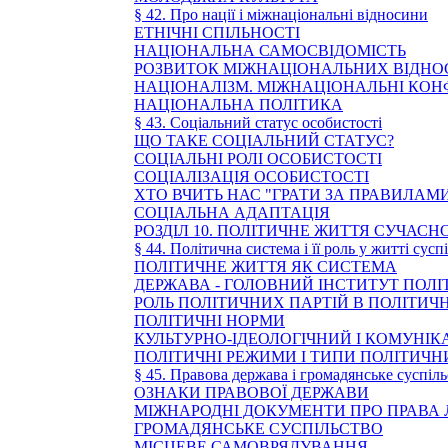
§ 42. Про нації і міжнаціональні відносини
ЕТНІЧНІ СПІЛЬНОСТІ
НАЦІОНАЛЬНА САМОСВІДОМІСТЬ
РОЗВИТОК МІЖНАЦІОНАЛЬНИХ ВІДНОС
НАЦІОНАЛІЗМ. МІЖНАЦІОНАЛЬНІ КОН
НАЦІОНАЛЬНА ПОЛІТИКА
§ 43. Соціальний статус особистості
ЩО ТАКЕ СОЦІАЛЬНИЙ СТАТУС?
СОЦІАЛЬНІ РОЛІ ОСОБИСТОСТІ
СОЦІАЛІЗАЦІЯ ОСОБИСТОСТІ
ХТО ВЧИТЬ НАС "ГРАТИ ЗА ПРАВИЛАМИ
СОЦІАЛЬНА АДАПТАЦІЯ
РОЗДІЛ 10. ПОЛІТИЧНЕ ЖИТТЯ СУЧАСН
§ 44. Політична система і її роль у житті сусп
ПОЛІТИЧНЕ ЖИТТЯ ЯК СИСТЕМА
ДЕРЖАВА - ГОЛОВНИЙ ІНСТИТУТ ПОЛ
РОЛЬ ПОЛІТИЧНИХ ПАРТІЙ В ПОЛІТИЧ
ПОЛІТИЧНІ НОРМИ
КУЛЬТУРНО-ІДЕОЛОГІЧНИЙ І КОМУНІ
ПОЛІТИЧНІ РЕЖИМИ І ТИПИ ПОЛІТИЧ
§ 45. Правова держава і громадянське суспіл
ОЗНАКИ ПРАВОВОЇ ДЕРЖАВИ
МІЖНАРОДНІ ДОКУМЕНТИ ПРО ПРАВА 
ГРОМАДЯНСЬКЕ СУСПІЛЬСТВО
МІСЦЕВЕ САМОВРЯДУВАННЯ