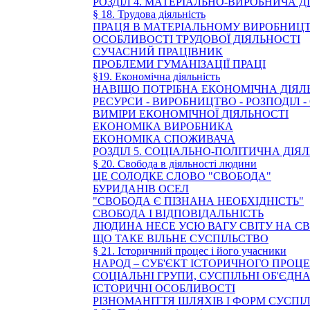
РОЗДІЛ 4. МАТЕРІАЛЬНО-ВИРОБНИЧА 
§ 18. Трудова діяльність
ПРАЦЯ В МАТЕРІАЛЬНОМУ ВИРОБНИЦТ
ОСОБЛИВОСТІ ТРУДОВОЇ ДІЯЛЬНОСТІ
СУЧАСНИЙ ПРАЦІВНИК
ПРОБЛЕМИ ГУМАНІЗАЦІЇ ПРАЦІ
§19. Економічна діяльність
НАВІЩО ПОТРІБНА ЕКОНОМІЧНА ДІЯЛ
РЕСУРСИ - ВИРОБНИЦТВО - РОЗПОДІЛ
ВИМІРИ ЕКОНОМІЧНОЇ ДІЯЛЬНОСТІ
ЕКОНОМІКА ВИРОБНИКА
ЕКОНОМІКА СПОЖИВАЧА
РОЗДІЛ 5. СОЦІАЛЬНО-ПОЛІТИЧНА ДІЯ
§ 20. Свобода в діяльності людини
ЦЕ СОЛОДКЕ СЛОВО "СВОБОДА"
БУРИДАНІВ ОСЕЛ
"СВОБОДА Є ПІЗНАНА НЕОБХІДНІСТЬ"
СВОБОДА І ВІДПОВІДАЛЬНІСТЬ
ЛЮДИНА НЕСЕ УСЮ ВАГУ СВІТУ НА С
ЩО ТАКЕ ВІЛЬНЕ СУСПІЛЬСТВО
§ 21. Історичний процес і його учасники
НАРОД – СУБ'ЄКТ ІСТОРИЧНОГО ПРОЦ
СОЦІАЛЬНІ ГРУПИ, СУСПІЛЬНІ ОБ'ЄДН
ІСТОРИЧНІ ОСОБЛИВОСТІ
РІЗНОМАНІТТЯ ШЛЯХІВ І ФОРМ СУСПІ