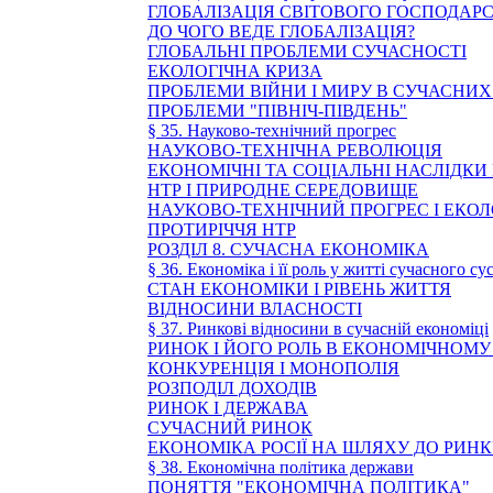
ГЛОБАЛІЗАЦІЯ СВІТОВОГО ГОСПОДАР
ДО ЧОГО ВЕДЕ ГЛОБАЛІЗАЦІЯ?
ГЛОБАЛЬНІ ПРОБЛЕМИ СУЧАСНОСТІ
ЕКОЛОГІЧНА КРИЗА
ПРОБЛЕМИ ВІЙНИ І МИРУ В СУЧАСНИ
ПРОБЛЕМИ "ПІВНІЧ-ПІВДЕНЬ"
§ 35. Науково-технічний прогрес
НАУКОВО-ТЕХНІЧНА РЕВОЛЮЦІЯ
ЕКОНОМІЧНІ ТА СОЦІАЛЬНІ НАСЛІДКИ
НТР І ПРИРОДНЕ СЕРЕДОВИЩЕ
НАУКОВО-ТЕХНІЧНИЙ ПРОГРЕС І ЕКО
ПРОТИРІЧЧЯ НТР
РОЗДІЛ 8. СУЧАСНА ЕКОНОМІКА
§ 36. Економіка і її роль у житті сучасного су
СТАН ЕКОНОМІКИ І РІВЕНЬ ЖИТТЯ
ВІДНОСИНИ ВЛАСНОСТІ
§ 37. Ринкові відносини в сучасній економіці
РИНОК І ЙОГО РОЛЬ В ЕКОНОМІЧНОМУ
КОНКУРЕНЦІЯ І МОНОПОЛІЯ
РОЗПОДІЛ ДОХОДІВ
РИНОК І ДЕРЖАВА
СУЧАСНИЙ РИНОК
ЕКОНОМІКА РОСІЇ НА ШЛЯХУ ДО РИН
§ 38. Економічна політика держави
ПОНЯТТЯ "ЕКОНОМІЧНА ПОЛІТИКА"