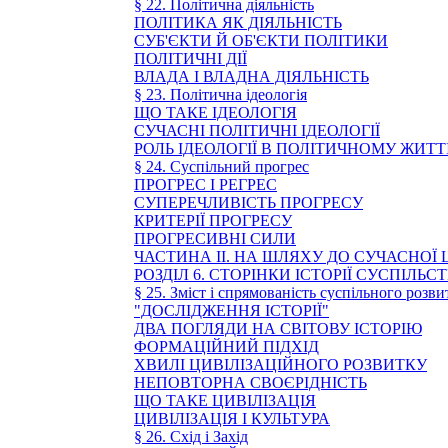
§ 22. Політична діяльність
ПОЛІТИКА ЯК ДІЯЛЬНІСТЬ
СУБ'ЄКТИ Й ОБ'ЄКТИ ПОЛІТИКИ
ПОЛІТИЧНІ ДІЇ
ВЛАДА І ВЛАДНА ДІЯЛЬНІСТЬ
§ 23. Політична ідеологія
ЩО ТАКЕ ІДЕОЛОГІЯ
СУЧАСНІ ПОЛІТИЧНІ ІДЕОЛОГІЇ
РОЛЬ ІДЕОЛОГІЇ В ПОЛІТИЧНОМУ ЖИТТ
§ 24. Суспільний прогрес
ПРОГРЕС І РЕГРЕС
СУПЕРЕЧЛИВІСТЬ ПРОГРЕСУ
КРИТЕРІЇ ПРОГРЕСУ
ПРОГРЕСИВНІ СИЛИ
ЧАСТИНА II. НА ШЛЯХУ ДО СУЧАСНОЇ Ц
РОЗДІЛ 6. СТОРІНКИ ІСТОРІЇ СУСПІЛЬС
§ 25. Зміст і спрямованість суспільного розви
"ДОСЛІДЖЕННЯ ІСТОРІЇ"
ДВА ПОГЛЯДИ НА СВІТОВУ ІСТОРІЮ
ФОРМАЦІЙНИЙ ПІДХІД
ХВИЛІ ЦИВІЛІЗАЦІЙНОГО РОЗВИТКУ
НЕПОВТОРНА СВОЄРІДНІСТЬ
ЩО ТАКЕ ЦИВІЛІЗАЦІЯ
ЦИВІЛІЗАЦІЯ І КУЛЬТУРА
§ 26. Схід і Захід