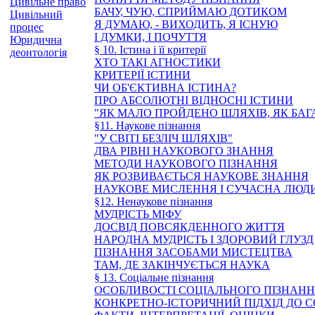
Цивільне право
БАЧУ, ЧУЮ, СПРИЙМАЮ ДОТИКОМ
Цивільний
Я ДУМАЮ, - ВИХОДИТЬ, Я ІСНУЮ
процес
І ДУМКИ, І ПОЧУТТЯ
Юридична
§ 10. Істина і її критерії
деонтологія
ХТО ТАКІ АГНОСТИКИ
КРИТЕРІЇ ІСТИНИ
ЧИ ОБ'ЄКТИВНА ІСТИНА?
ПРО АБСОЛЮТНІ ВІДНОСНІ ІСТИНИ
"ЯК МАЛО ПРОЙДЕНО ШЛЯХІВ, ЯК БАГ
§11. Наукове пізнання
"У СВІТІ БЕЗЛІЧ ШЛЯХІВ"
ДВА РІВНІ НАУКОВОГО ЗНАННЯ
МЕТОДИ НАУКОВОГО ПІЗНАННЯ
ЯК РОЗВИВАЄТЬСЯ НАУКОВЕ ЗНАННЯ
НАУКОВЕ МИСЛЕННЯ І СУЧАСНА ЛЮД
§12. Ненаукове пізнання
МУДРІСТЬ МІФУ
ДОСВІД ПОВСЯКДЕННОГО ЖИТТЯ
НАРОДНА МУДРІСТЬ І ЗДОРОВИЙ ГЛУЗД
ПІЗНАННЯ ЗАСОБАМИ МИСТЕЦТВА
ТАМ, ДЕ ЗАКІНЧУЄТЬСЯ НАУКА
§ 13. Соціальне пізнання
ОСОБЛИВОСТІ СОЦІАЛЬНОГО ПІЗНАН
КОНКРЕТНО-ІСТОРИЧНИЙ ПІДХІД ДО 