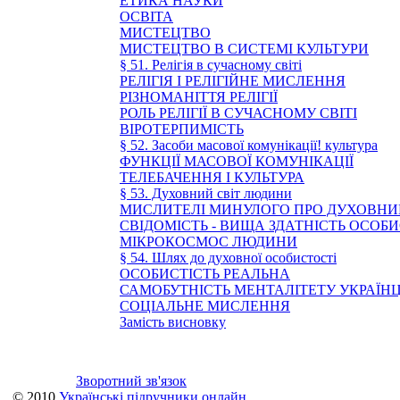
ЕТИКА НАУКИ
ОСВІТА
МИСТЕЦТВО
МИСТЕЦТВО В СИСТЕМІ КУЛЬТУРИ
§ 51. Релігія в сучасному світі
РЕЛІГІЯ І РЕЛІГІЙНЕ МИСЛЕННЯ
РІЗНОМАНІТТЯ РЕЛІГІЇ
РОЛЬ РЕЛІГІЇ В СУЧАСНОМУ СВІТІ
ВІРОТЕРПИМІСТЬ
§ 52. Засоби масової комунікації! культура
ФУНКЦІЇ МАСОВОЇ КОМУНІКАЦІЇ
ТЕЛЕБАЧЕННЯ І КУЛЬТУРА
§ 53. Духовний світ людини
МИСЛИТЕЛІ МИНУЛОГО ПРО ДУХОВНИ
СВІДОМІСТЬ - ВИЩА ЗДАТНІСТЬ ОСОБ
МІКРОКОСМОС ЛЮДИНИ
§ 54. Шлях до духовної особистості
ОСОБИСТІСТЬ РЕАЛЬНА
САМОБУТНІСТЬ МЕНТАЛІТЕТУ УКРАЇН
СОЦІАЛЬНЕ МИСЛЕННЯ
Замість висновку
Зворотний зв'язок
© 2010
Українські підручники онлайн
.