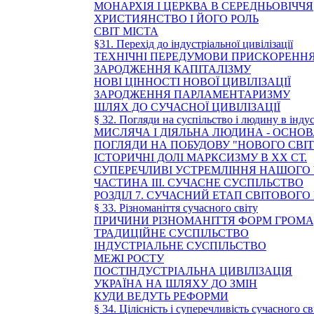
МОНАРХІЯ І ЦЕРКВА В СЕРЕДНЬОВІЧЧЯ
ХРИСТИЯНСТВО І ЙОГО РОЛЬ
СВІТ МІСТА
§31. Перехід до індустріальної цивілізації
ТЕХНІЧНІ ПЕРЕДУМОВИ ПРИСКОРЕННЯ
ЗАРОДЖЕННЯ КАПІТАЛІЗМУ
НОВІ ЦІННОСТІ НОВОЇ ЦИВІЛІЗАЦІЇ
ЗАРОДЖЕННЯ ПАРЛАМЕНТАРИЗМУ
ШЛЯХ ДО СУЧАСНОЇ ЦИВІЛІЗАЦІЇ
§ 32. Погляди на суспільство і людину в інду
МИСЛЯЧА І ДІЯЛЬНА ЛЮДИНА - ОСНОВ
ПОГЛЯДИ НА ПОБУДОВУ "НОВОГО СВІТ
ІСТОРИЧНІ ДОЛІ МАРКСИЗМУ В ХХ СТ.
СУПЕРЕЧЛИВІ УСТРЕМЛІННЯ НАШОГО
ЧАСТИНА ІІІ. СУЧАСНЕ СУСПІЛЬСТВО
РОЗДІЛ 7. СУЧАСНИЙ ЕТАП СВІТОВОГО
§ 33. Різноманіття сучасного світу
ПРИЧИНИ РІЗНОМАНІТТЯ ФОРМ ГРОМ
ТРАДИЦІЙНЕ СУСПІЛЬСТВО
ІНДУСТРІАЛЬНЕ СУСПІЛЬСТВО
МЕЖІ РОСТУ
ПОСТІНДУСТРІАЛЬНА ЦИВІЛІЗАЦІЯ
УКРАЇНА НА ШЛЯХУ ДО ЗМІН
КУДИ ВЕДУТЬ РЕФОРМИ
§ 34. Цілісність і суперечливість сучасного св