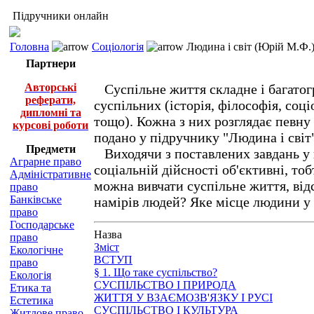
Підручники онлайн
Головна
Соціологія
Людина і світ (Юрій М.Ф.
Партнери
Авторські
Суспільне життя складне і багатогр
реферати,
суспільних (історія, філософія, соці
дипломні та
тощо). Кожна з них розглядає певну
курсові роботи
подано у підручнику "Людина і світ
Предмети
Виходячи з поставлених завдань у п
Аграрне право
соціальній дійсності об'єктивні, то
Адміністративне
можна вивчати суспільне життя, від
право
Банківське
намірів людей? Яке місце людини у
право
Господарське
Назва
право
Зміст
Екологічне
ВСТУП
право
§ 1. Що таке суспільство?
Екологія
СУСПІЛЬСТВО І ПРИРОДА
Етика та
ЖИТТЯ У ВЗАЄМОЗВ'ЯЗКУ І РУСІ
Естетика
СУСПІЛЬСТВО І КУЛЬТУРА
Житлове право