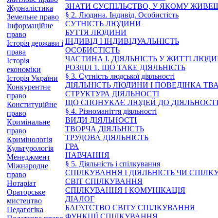
ЗНАТИ СУСПІЛЬСТВО, У ЯКОМУ ЖИВЕ
Журналістика
§ 2. Людина. Індивід. Особистість
Земельне право
СУТНІСТЬ ЛЮДИНИ
Інформаційне
БУТТЯ ЛЮДИНИ
право
ІНДИВІД І ІНДИВІДУАЛЬНІСТЬ
Історія держави і
ОСОБИСТІСТЬ
права
ЧАСТИНА І. ДІЯЛЬНІСТЬ У ЖИТТІ ЛЮД
Історія
РОЗДІЛ 1. ЩО ТАКЕ ДІЯЛЬНІСТЬ
економіки
§ 3. Сутність людської діяльності
Історія України
ДІЯЛЬНІСТЬ ЛЮДИНИ І ПОВЕДІНКА ТВ
Конкурентне
СТРУКТУРА ДІЯЛЬНОСТІ
право
ЩО СПОНУКАЄ ЛЮДЕЙ ДО ДІЯЛЬНОСТ
Конституційне
§ 4. Різноманіття діяльності
право
ВИДИ ДІЯЛЬНОСТІ
Кримінальне
ТВОРЧА ДІЯЛЬНІСТЬ
право
ТРУДОВА ДІЯЛЬНІСТЬ
Кримінологія
ГРА
Культурологія
НАВЧАННЯ
Менеджмент
§ 5. Діяльність і спілкування
Міжнародне
СПІЛКУВАННЯ І ДІЯЛЬНІСТЬ ЧИ СПІЛК
право
СВІТ СПІЛКУВАННЯ
Нотаріат
СПІЛКУВАННЯ І КОМУНІКАЦІЯ
Ораторське
ДІАЛОГ
мистецтво
БАГАТСТВО СВІТУ СПІЛКУВАННЯ
Педагогіка
ФУНКЦІЇ СПІЛКУВАННЯ