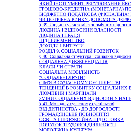
ЯКИЙ ІНСТРУМЕНТ РЕГУЛЮВАННЯ ЕКО
ГРОШОВО-КРЕДИТНА (МОНЕТАРНА) П
БЮДЖЕТНО-ПОДАТКОВА (ФІСКАЛЬНА)
ЧИ ПОТРІБНА РИНКУ ДОПОМОГА ДЕРЖ
§ 39. Людина у системі економічних відноси
ЛЮДИНА І ВІДНОСИНИ ВЛАСНОСТІ
ЛЮДИНА І ПРАЦЯ
ПІДПРИЄМНИЦТВО
ДОХОДИ І ВИТРАТИ
РОЗДІЛ 9. СОЦІАЛЬНИЙ РОЗВИТОК
§ 40. Соціальна структура і соціальні віднос
СОЦІАЛЬНА ДИФЕРЕНЦІАЦІЯ
КЛАСИ ЧИ СТРАТИ
СОЦІАЛЬНА МОБІЛЬНІСТЬ
"СОЦІАЛЬНІ ЛІФТИ"
СІМ'Я В СУЧАСНОМУ СУСПІЛЬСТВІ
ТЕНДЕНЦІЇ В РОЗВИТКУ СОЦІАЛЬНИХ 
ЛЮМПЕНИ І МАРГІНАЛИ
ЗМІНИ СОЦІАЛЬНИХ ВІДНОСИН У НАШ
§ 41. Молодь у сучасному суспільстві
ВІД ДИТИНСТВА - ДО ДОРОСЛОСТІ
ГРОМАДЯНСЬКЕ ПОВНОЛІТТЯ
ОСВІТА І ПРОФЕСІЙНА ПІДГОТОВКА
ПОЧАТОК ТРУДОВОЇ ДІЯЛЬНОСТІ
МОЛОДІЖНА КУЛЬТУРА