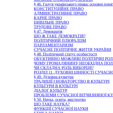
§ 46. Галузі українського права: основні поня
КОНСТИТУЦІЙНЕ ПРАВО
АДМІНІСТРАТИВНЕ ПРАВО
КАРНЕ ПРАВО
ЦИВІЛЬНЕ ПРАВО
ТРУДОВЕ ПРАВО
§ 47. Демократія
ЩО Ж ТАКЕ ДЕМОКРАТІЯ?
ПОЛІТИЧНИЙ ПЛЮРАЛІЗМ
ПАРЛАМЕНТАРИЗМ
СУЧАСНЕ ПОЛІТИЧНЕ ЖИТТЯ УКРАЇНИ
§ 48. Політичний статус особистості
ОБ'ЄКТИВНО МОЖЛИВІ ПОЛІТИЧНІ РОЛ
ЧОМУ ГРОМАДЯНИНУ НЕОБХІДНА ПОЛІ
ЧИ СКЛАДНА РОЛЬ ВИБОРЦЯ?
РОЗДІЛ 11. ДУХОВНІ ЦІННОСТІ СУЧАС
§ 49. Духовна культура
ТРАДИЦІЇ І НОВАТОРСТВО В КУЛЬТУРІ
КУЛЬТУРИ В КУЛЬТУРІ
ДІАЛОГ КУЛЬТУР
ПРОБЛЕМИ СУЧАСНОЇ ВІТЧИЗНЯНОЇ К
§ 50. Наука, освіта, мистецтво
ЩО ТАКЕ НАУКА?
ФУНКЦІЇ СУЧАСНОЇ НАУКИ