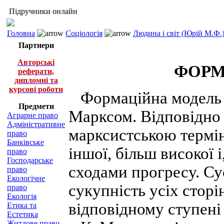
Підручники онлайн
Головна
Соціологія
Людина і світ (Юрій М.Ф.
Партнери
Авторські
ФОРМ
реферати,
дипломні та
курсові роботи
Формаційна модель вс
Предмети
Марксом. Відповідно до
Аграрне право
Адміністративне
марксистською термін
право
Банківське
іншої, більш високої 
право
Господарське
сходами прогресу. Су
право
Екологічне
сукупність усіх сторі
право
Екологія
відповідному ступені
Етика та
Естетика
Житлове право