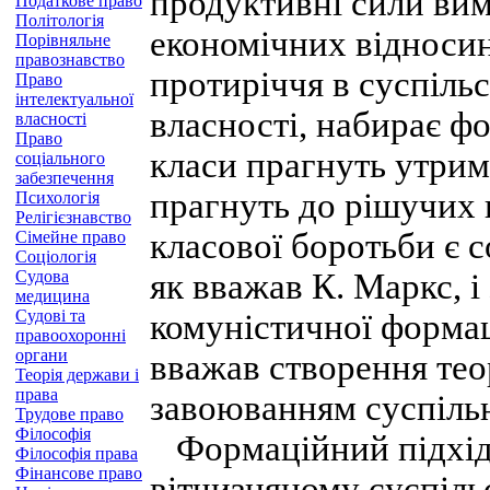
продуктивні сили ви
Податкове право
Політологія
економічних відносина
Порівняльне
правознавство
протиріччя в суспільс
Право
інтелектуальної
власності, набирає фо
власності
Право
класи прагнуть утрим
соціального
забезпечення
прагнуть до рішучих
Психологія
Релігієзнавство
класової боротьби є с
Сімейне право
Соціологія
Судова
як вважав К. Маркс, і
медицина
Судові та
комуністичної формац
правоохоронні
органи
вважав створення тео
Теорія держави і
права
завоюванням суспіль
Трудове право
Філософія
Формаційний підхід,
Філософія права
Фінансове право
вітчизняному суспіль