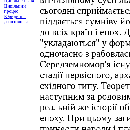
Цивільне право
Цивільний
сьогодні сприймаєтьс
процес
Юридична
піддається сумніву йо
деонтологія
до всіх країн і епох. 
"укладаються" у форм
одночасно з рабовла
Середземномор'я існу
стадії первісного, арх
східного типу. Теоре
наступним за родовим
реальній же історії о
епоху. При цьому за
принесли народи і пл