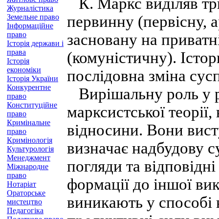
К. Маркс виділяв три
Журналістика
Земельне право
первинну (первісну, а
Інформаційне
право
засновану на приватн
Історія держави і
права
(комуністичну). Істо
Історія
економіки
послідовна зміна сус
Історія України
Конкурентне
Вирішальну роль у ро
право
Конституційне
марксистської теорії,
право
Кримінальне
відносини. Вони вист
право
Кримінологія
визначає надбудову су
Культурологія
Менеджмент
погляди та відповідні 
Міжнародне
право
формації до іншої ви
Нотаріат
Ораторське
виникають у способі 
мистецтво
Педагогіка