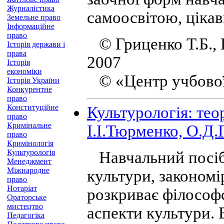
Журналістика
самоосвітою, ціка
Земельне право
Інформаційне
право
© Гриценко Т.Б., 
Історія держави і
права
2007
Історія
економіки
© «Центр учбової 
Історія України
Конкурентне
право
Конституційне
Культурологія: теор
право
Кримінальне
І.І.Тюрменко, О.Д.
право
Кримінологія
Культурологія
Навчальний посібн
Менеджмент
Міжнародне
культури, закономір
право
Нотаріат
розкриває філософс
Ораторське
мистецтво
аспекти культури.
Педагогіка