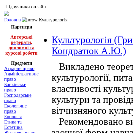
Підручники онлайн
Головна
Культурологія
Партнери
Авторські
Культурологія (Гри
реферати,
дипломні та
Кондратюк А.Ю.)
курсові роботи
Предмети
Викладено теорети
Аграрне право
Адміністративне
культурології, пит
право
Банківське
властивості культу
право
Господарське
культури та провідн
право
Екологічне
вітчизняного культ
право
Екологія
Рекомендовано вик
Етика та
Естетика
заочної форм навча
Житлове право