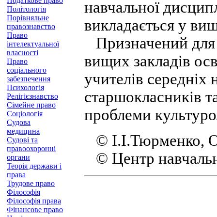
Податкове право
навчальної дисципл
Політологія
Порівняльне
викладається у ви
правознавство
Право
Призначений для с
інтелектуальної
власності
вищих закладів осві
Право
соціального
учителів середніх 
забезпечення
Психологія
старшокласників та 
Релігієзнавство
Сімейне право
проблеми культурол
Соціологія
Судова
медицина
© І.І.Тюрменко, О
Судові та
правоохоронні
© Центр навчально
органи
Теорія держави і
права
Трудове право
Філософія
Філософія права
Фінансове право