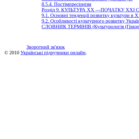
8.5.4. Постімпресіонізм
Розділ 9. КУЛЬТУРА XX —ПОЧАТКУ XXI С
9.1. Основні тенденції розвитку культури в X
9.2. Особливості культурного розвитку Украї
СЛОВНИК ТЕРМІНІВ (Культурологія (Гриценк
Зворотний зв'язок
© 2010
Українські підручники онлайн
.