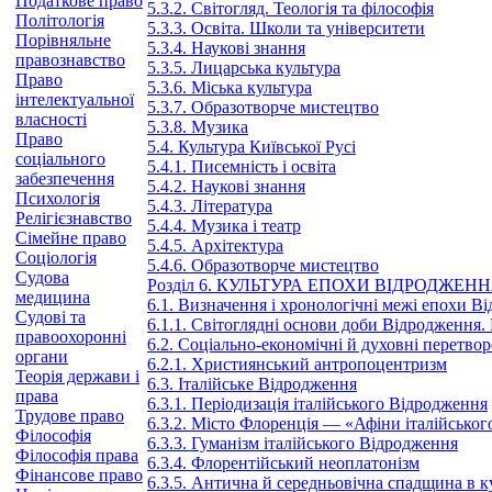
Податкове право
5.3.2. Світогляд. Теологія та філософія
Політологія
5.3.3. Освіта. Школи та університети
Порівняльне
5.3.4. Наукові знання
правознавство
5.3.5. Лицарська культура
Право
5.3.6. Міська культура
інтелектуальної
5.3.7. Образотворче мистецтво
власності
5.3.8. Музика
Право
5.4. Культура Київської Русі
соціального
5.4.1. Писемність і освіта
забезпечення
5.4.2. Наукові знання
Психологія
5.4.3. Література
Релігієзнавство
5.4.4. Музика і театр
Сімейне право
5.4.5. Архітектура
Соціологія
5.4.6. Образотворче мистецтво
Судова
Розділ 6. КУЛЬТУРА ЕПОХИ ВІДРОДЖЕН
медицина
6.1. Визначення і хронологічні межі епохи В
Судові та
6.1.1. Світоглядні основи доби Відродження.
правоохоронні
6.2. Соціально-економічні й духовні перетв
органи
6.2.1. Християнський антропоцентризм
Теорія держави і
6.3. Італійське Відродження
права
6.3.1. Періодизація італійського Відродження
Трудове право
6.3.2. Місто Флоренція — «Афіни італійсько
Філософія
6.3.3. Гуманізм італійського Відродження
Філософія права
6.3.4. Флорентійський неоплатонізм
Фінансове право
6.3.5. Антична й середньовічна спадщина в к