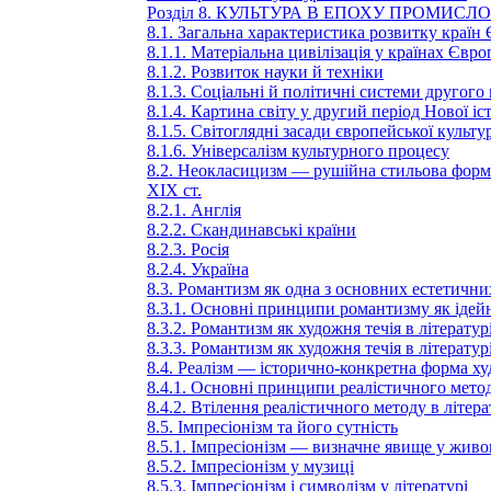
Розділ 8. КУЛЬТУРА В ЕПОХУ ПРОМИС
8.1. Загальна характеристика розвитку країн 
8.1.1. Матеріальна цивілізація у країнах Євр
8.1.2. Розвиток науки й техніки
8.1.3. Соціальні й політичні системи другого
8.1.4. Картина світу у другий період Нової іст
8.1.5. Світоглядні засади європейської культу
8.1.6. Універсалізм культурного процесу
8.2. Неокласицизм — рушійна стильова форм
XIX ст.
8.2.1. Англія
8.2.2. Скандинавські країни
8.2.3. Росія
8.2.4. Україна
8.3. Романтизм як одна з основних естетични
8.3.1. Основні принципи романтизму як іде
8.3.2. Романтизм як художня течія в літератур
8.3.3. Романтизм як художня течія в літератур
8.4. Реалізм — історично-конкретна форма ху
8.4.1. Основні принципи реалістичного мето
8.4.2. Втілення реалістичного методу в літер
8.5. Імпресіонізм та його сутність
8.5.1. Імпресіонізм — визначне явище у живо
8.5.2. Імпресіонізм у музиці
8.5.3. Імпресіонізм і символізм у літературі