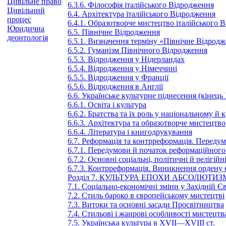
Цивільне право
6.3.6. Філософія італійського Відродження
Цивільний
6.4. Архітектура італійського Відродження
процес
6.4.1. Образотворче мистецтво італійського 
Юридична
6.5. Північне Відродження
деонтологія
6.5.1. Визначення терміну «Північне Відрод
6.5.2. Гуманізм Північного Відродження
6.5.3. Відродження у Нідерландах
6.5.4. Відродження у Німеччині
6.5.5. Відродження у Франції
6.5.6. Відродження в Англії
6.6. Українське культурне піднесення (кінец
6.6.1. Освіта і культура
6.6.2. Братства та їх роль у національному й
6.6.3. Архітектура та образотворче мистецтво
6.6.4. Література і книгодрукування
6.7. Реформація та контрреформація. Передум
6.7.1. Передумови й початок реформаційного
6.7.2. Основні соціальні, політичні й релігій
6.7.3. Контрреформація. Виникнення ордену є
Розділ 7. КУЛЬТУРА ЕПОХИ АБСОЛЮТИ
7.1. Соціально-економічні зміни у Західній 
7.2. Стиль бароко в європейському мистецтві
7.3. Витоки та основні засади Просвітництва
7.4. Стильові і жанрові особливості мистецтва
7.5. Українська культура в XVII—XVIII ст.