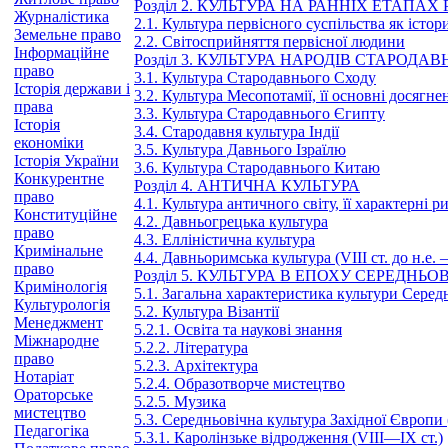
Розділ 2. КУЛЬТУРА НА РАННІХ ЕТАПАХ
Журналістика
2.1. Культура первісного суспільства як істо
Земельне право
2.2. Світосприйняття первісної людини
Інформаційне
Розділ 3. КУЛЬТУРА НАРОДІВ СТАРОДА
право
3.1. Культура Стародавнього Сходу
Історія держави і
3.2. Культура Месопотамії, її основні досягне
права
3.3. Культура Стародавнього Єгипту
Історія
3.4. Стародавня культура Індії
економіки
3.5. Культура Давнього Ізраїлю
Історія України
3.6. Культура Стародавнього Китаю
Конкурентне
Розділ 4. АНТИЧНА КУЛЬТУРА
право
4.1. Культура античного світу, її характерні р
Конституційне
4.2. Давньогрецька культура
право
4.3. Елліністична культура
Кримінальне
4.4. Давньоримська культура (VIII ст. до н.e. —
право
Розділ 5. КУЛЬТУРА В ЕПОХУ СЕРЕДНЬО
Кримінологія
5.1. Загальна характеристика культури Серед
Культурологія
5.2. Культура Візантії
Менеджмент
5.2.1. Освіта та наукові знання
Міжнародне
5.2.2. Література
право
5.2.3. Архітектура
Нотаріат
5.2.4. Образотворче мистецтво
Ораторське
5.2.5. Музика
мистецтво
5.3. Середньовічна культура Західної Європ
Педагогіка
5.3.1. Каролінзьке відродження (VIII—IX ст.)