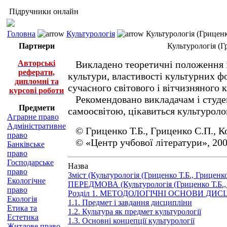
Підручники онлайн
Головна
Культурологія
Культурологія (Гриценк
Партнери
Культурологія (Г
Авторські
Викладено теоретичні положення і к
реферати,
культури, властивості культурних ф
дипломні та
сучасного світового і вітчизняного 
курсові роботи
Рекомендовано викладачам і студент
Предмети
самоосвітою, цікавиться культурол
Аграрне право
Адміністративне
© Гриценко Т.Б., Гриценко С.П., К
право
© «Центр учбової літератури», 20
Банківське
право
Господарське
Назва
право
Зміст (Культурологія (Гриценко Т.Б., Грицен
Екологічне
ПЕРЕДМОВА (Культурологія (Гриценко Т.Б., 
право
Розділ 1. МЕТОДОЛОГІЧНІ ОСНОВИ ДИ
Екологія
1.1. Предмет і завдання дисципліни
Етика та
1.2. Культура як предмет культурології
Естетика
1.3. Основні концепції культурології
Житлове право