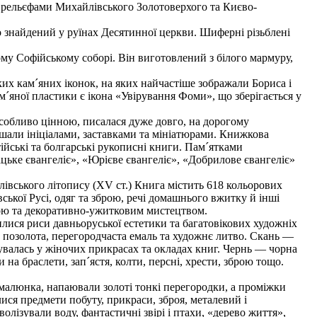
 рельєфами Михайлівського Золотоверхого та Києво-
 знайдений у руїнах Десятинної церкви. Шиферні різьблені
ому Софійському соборі. Він виготовлений з білого мармуру,
х кам´яних іконок, на яких найчастіше зображали Бориса і
´яної пластики є ікона «Увірування Фоми», що зберігається у
обливо цінною, писалася дуже довго, на дорогому
ашали ініціалами, заставками та мініатюрами. Книжкова
йські та болгарські рукописні книги. Пам´ятками
цьке євангеліє», «Юрієве євангеліє», «Добрилове євангеліє»
івського літопису (XV ст.) Книга містить 618 кольорових
ської Русі, одяг та зброю, речі домашнього вжитку й інші
вою та декоративно-ужитковим мистецтвом.
ися риси давньоруської естетики та багатовікових художніх
, позолота, перегородчаста емаль та художнє литво. Скань —
валась у жіночих прикрасах та окладах книг. Чернь — чорна
 на браслети, зап´ястя, колти, персні, хрести, зброю тощо.
малюнка, напаювали золоті тонкі перегородки, а проміжки
ся предмети побуту, прикраси, зброя, металевий і
лізували воду, фантастичні звірі і птахи, «дерево життя»,