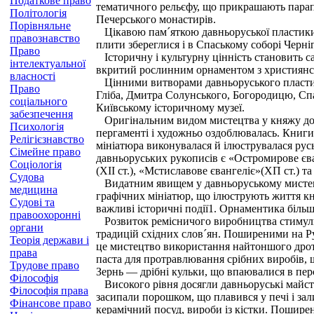
Податкове право
тематичного рельєфу, що прикрашають парап
Політологія
Печерського монастирів.
Порівняльне
Цікавою пам´яткою давньоруської пластики є
правознавство
плити збереглися і в Спаському соборі Черні
Право
Історичну і культурну цінність становить с
інтелектуальної
вкритий рослинним орнаментом з християнс
власності
Цінними витворами давньоруського пластичн
Право
Гліба, Дмитра Солунського, Богородицю, Спа
соціального
Київському історичному музеї.
забезпечення
Оригінальним видом мистецтва у княжу добу
Психологія
пергаменті і художньо оздоблювалась. Книги
Релігієзнавство
мініатюра виконувалася й ілюструвалася рус
Сімейне право
давньоруських рукописів є «Остромирове єван
Соціологія
(XII ст.), «Мстиславове євангеліє»(ХП ст.) та 
Судова
Видатним явищем у давньоруському мистецтві
медицина
графічних мініатюр, що ілюструють життя кня
Судові та
важливі історичні події1. Орнаментика біль
правоохоронні
Розвиток ремісничого виробництва стимулюв
органи
традицій східних слов´ян. Поширеними на Рус
Теорія держави і
це мистецтво використання найтоншого дрот
права
паста для протравлювання срібних виробів, що
Трудове право
Зернь — дрібні кульки, що впаювалися в перс
Філософія
Високого рівня досягли давньоруські майстр
Філософія права
засипали порошком, що плавився у печі і за
Фінансове право
керамічний посуд, вироби із кістки. Поширен