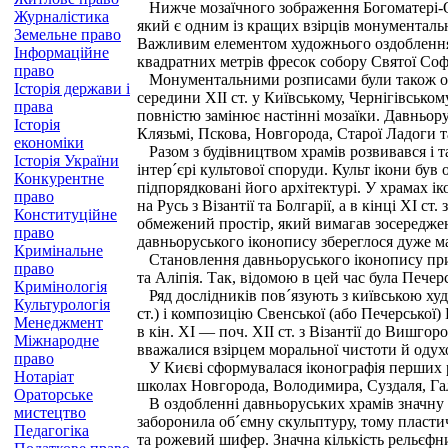
Нижче мозаїчного зображення Богоматері-Ор
Журналістика
який є одним із кращих взірців монументальн
Земельне право
Важливим елементом художнього оздоблення С
Інформаційне
квадратних метрів фресок собору Святої Софі
право
Монументальними розписами були також оздо
Історія держави і
середини XII ст. у Київському, Чернігівськ
права
повністю замінює настінні мозаїки. Давньору
Історія
Клязьмі, Пскова, Новгорода, Старої Ладоги т
економіки
Разом з будівництвом храмів розвивався і т
Історія України
інтер´єрі культової споруди. Культ ікони був
Конкурентне
підпорядковані його архітектурі. У храмах і
право
на Русь з Візантії та Болгарії, а в кінці XI 
Конституційне
обмежений простір, який вимагав зосереджен
право
давньоруського іконопису збереглося дуже м
Кримінальне
Становлення давньоруського іконопису прип
право
та Аліпія. Так, відомою в цей час була Пече
Кримінологія
Ряд дослідників пов´язують з київською худ
Культурологія
ст.) і композицію Свенської (або Печерської
Менеджмент
в кін. XI — поч. XII ст. з Візантії до Вишго
Міжнародне
вважалися взірцем моральної чистоти й одух
право
У Києві сформувалася іконографія перших ру
Нотаріат
школах Новгорода, Володимира, Суздаля, Г
Ораторське
В оздобленні давньоруських храмів значну р
мистецтво
заборонила об´ємну скульптуру, тому пласти
Педагогіка
та рожевий шифер. Значна кількість рельєфн