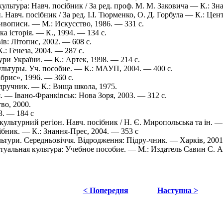
ультура: Навч. посібник / За ред. проф. М. М. Заковича — К.: Зна
. Навч. посібник / За ред. І.І. Тюрменко, О. Д. Горбула — К.: Цен
вописи. — М.: Искусство, 1986. — 331 с.
а історія. — К., 1994. — 134 с.
ів: Літопис, 2002. — 608 с.
.: Генеза, 2004. — 287 с.
ри України. — К.: Артек, 1998. — 214 с.
льтуры. Уч. пособие. — К.: МАУП, 2004. — 400 с.
брис», 1996. — 360 с.
ідручник. — К.: Вища школа, 1975.
. — Івано-Франківськ: Нова Зоря, 2003. — 312 с.
во, 2000.
. — 184 с
ультурний регіон. Навч. посібник / Н. Є. Миропольська та ін. —
бник. — К.: Знання-Прес, 2004. — 353 с
льтури. Середньовіччя. Відродження: Підру-чник. — Харків, 2001
альная культура: Учебное пособие. — М.: Издатель Савин С. А.,
< Попередня
Наступна >