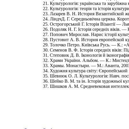
21. Культурологія: українська та зарубіжна к
22. Культурологія: теорія та історія культури
23. Лазарев В. Н. История Византийской жи
24. ЛіндчД. Г. Середньовічна церква. Коротк
25. Острогорсъкий Г. Історія Візантії — Льв
26. Подоляк Н. Г. Історія середніх віків. — К
27. Попович Мирослав. Нарис історії культу
28. Пустовит А. В. История европейской ку
29. Толочко Петро. Київська Русь. — К.: «А
30. Семенов В. Ф. Історія середніх віків: П
31. Степовик Д. В. Іконологія й іконографія
32. Храми України. Альбом. — К.: Мистецт
33. Храмы. Монастыри. — М.: Аванта, 2003
34. Художня культура світу: Європейський к
35. Шевнюк О. Л. Культурологія: Навч. посі
36. Шейко В. М. та ін. Історія художньої ку
37. Шишков А. М. Средневековая интеллекту