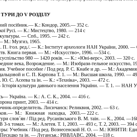
ТУРИ ДО V РОЗДІЛУ
ний посібник.— К.: Кондор, 2005.— 352 с.
ї Русі. — К.: Мистецтво, 1980. — 214 с
ультуры. — Спб., 1995. — 242 с.
 М.: Музгиз, 1965.
. П. /гол. ред./. — К.: Інститут археологи НАН України, 2000. — 
в. Книга первая. — М.: «Искусство», 1996. —534 с.
успільство 980 — 1420 років. — К.: «Юні-верс», 2003. — 320 с.
дние века, Возрождение. — М.: Изобрази-тельное искусство, 19
. Учебное пособие / Под ред. Р. С. Кнабе и др. — М.: Академия,
дальцовой и С. П. Карпова Т. 1. — М.: Высшая школа, 1990. — 49
. Ю. С. Асеева та ін. — К.: «Техніка», 2003. — 472 с.
— Історія культури давнього населення України. — Т. 1. — НАН Ук
ь— Україна. — К.: А. С. К., 2004. — 416 с.
орона принт, 2003. — 414 с.
ник-определитель. Лисичанск: Реликвия, 2002. — 63 с.
ков.— М.: Книжная находка, 2003.— 222 с.
и слов´ян / Під ред. Русанівського В. М. таін. — К., 2004. —168
х томах. — М.: Алетея. Т. 1, 2003. — 493 с, Т. 2, 2003. — 394 с,
ры: Учебник / Под ред. Вознесенской Н. О. — М.: ЮНИТИ: Един
. Песидко та ін. — Луганськ.: РВВЛАВС, 2004. —118 с.