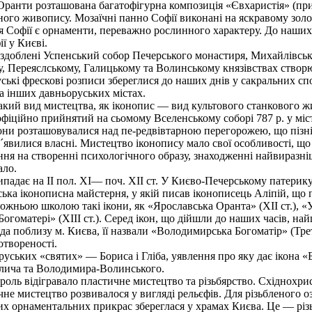
анти розташована багатофігурна композиція «Євхаристія» (при
ого живопису. Мозаїчні панно Софії виконані на яскравому золоти
офії є орнаменти, переважно рослинного характеру. До наших дн
ї у Києві.
блені Успенський собор Печерського монастиря, Михайлівський
ому, Переяслському, Галицькому та Волинському князівствах ств
ські фрескові розписи збереглися до наших днів у сакральних сп
а інших давньоруських містах.
акий вид мистецтва, як іконопис — вид культового станкового жи
 офіційно прийнятий на сьомому Вселенському соборі 787 р. у місті
кони розташовувалися над пе-редвівтарною перегорожею, що пізні
ст. з´явилися власні. Мистецтво іконопису мало свої особливості, 
ня на створенні психологічного образу, знаходженні найвиразні
ало.
адає на II пол. XI— поч. XII ст. У Києво-Печерському патерику
рська іконописна майстерня, у якій писав іконописець Аліпій, що
ожньою школою такі ікони, як «Ярославська Оранта» (XII ст.), «
) Богоматері» (XIII ст.). Серед ікон, що дійшли до наших часів, 
рода поблизу м. Києва, її назвали «Володимирська Богоматір» (Трет
отвореності.
ських «святих» — Бориса і Гліба, уявлення про яку дає ікона «Б
алича та Володимира-Волинського.
оль відігравало пластичне мистецтво та різьбярство. Східнохри
чне мистецтво розвивалося у вигляді рельєфів. Для різьбленого
их орнаментальних прикрас збереглася у храмах Києва. Це — різь