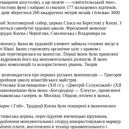
чащання апостолів), а ще нижче — «святительський чин»,
стому фоні і набрані із смальти 177 кольорових відтінків.
ів збереглося 260 квадратних метрів мозаїк і близько 3000
 Золотоверхий собор, церква Спаса на Берестові у Києві. З
орюються самобутні художні школи. Фресковий живопис
орудах Києва і Чернігова, Смоленська і Владимира на
вопису. Ікона як художній елемент займала головне місце в
 Нікеї. Ікони становлять органічне ціле з храмом і
ше перетворилася на іконостас. Перші ікони були привезені
що відрізняли його від монументальних розписів. В іконі
ших композицій та колористичних рішень. Творів
 розповідається про перших руських іконописців — Григорія
 пройшов школу візантійських майстрів.
Устюзьке Благовіщення» (XII ст.), «Дмитрій Солунський» (XII
найшанованішою була ікона «Богородиці — Елеуса», привезеної
ьяковська галерея, м. Москва). Образи, втілені в іконах,
орис і Гліб». Традиції Києва були поширені в іконописних
стиянська церква, переслідуючи язичницькі вірування,
 оздоблення монументальних споруд використовувався мармур
блені плити, виготовлені в техніці орнаментального і