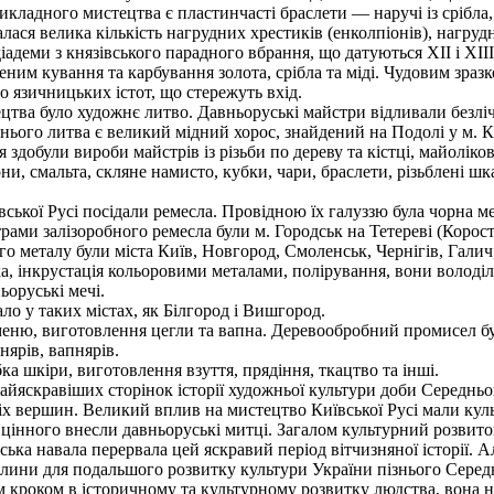
адного мистецтва є пластинчасті браслети — наручі із срібла, д
лася велика кількість нагрудних хрестиків (енколпіонів), нагру
адеми з князівського парадного вбрання, що датуються XII і XIII 
им кування та карбування золота, срібла та міді. Чудовим зразк
о язичницьких істот, що стережуть вхід.
а було художнє литво. Давньоруські майстри відливали безліч
ього литва є великий мідний хорос, знайдений на Подолі у м. 
здобули вироби майстрів із різьби по дереву та кістці, майоліко
ни, смальта, скляне намисто, кубки, чари, браслети, різьблені шка
кої Русі посідали ремесла. Провідною їх галуззю була чорна мет
трами залізоробного ремесла були м. Городськ на Тетереві (Коро
о металу були міста Київ, Новгород, Смоленськ, Чернігів, Галич
очка, інкрустація кольоровими металами, полірування, вони воло
ьоруські мечі.
о у таких містах, як Білгород і Вишгород.
меню, виготовлення цегли та вапна. Деревообробний промисел бу
нярів, вапнярів.
ка шкіри, виготовлення взуття, прядіння, ткацтво та інші.
яскравіших сторінок історії художньої культури доби Середньовічч
ніх вершин. Великий вплив на мистецтво Київської Русі мали куль
 цінного внесли давньоруські митці. Загалом культурний розвито
ька навала перервала цей яскравий період вітчизняної історії. Ал
валини для подальшого розвитку культури України пізнього Серед
 кроком в історичному та культурному розвитку людства, вона 