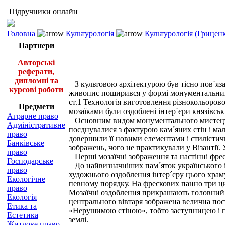
Підручники онлайн
Головна
Культурологія
Культурологія (Грицен
Партнери
Авторські
реферати,
дипломні та
З культовою архітектурою був тісно пов´я
курсові роботи
живопис поширився у формі монументальних на
ст.1 Технологія виготовлення різнокольорово
Предмети
мозаїками були оздоблені інтер´єри князівсь
Аграрне право
Основним видом монументального мистецтва
Адміністративне
поєднувалися з фактурою кам´яних стін і мал
право
довершили її новими елементами і стилістич
Банківське
зображень, чого не практикували у Візантії.
право
Перші мозаїчні зображення та настінні фреск
Господарське
До найвизначніших пам´яток українського і
право
художнього оздоблення інтер´єру цього храму
Екологічне
певному порядку. На фрескових панно три цик
право
Мозаїчні оздоблення прикрашають головний 
Екологія
центрального вівтаря зображена велична пост
Етика та
«Нерушимою стіною», тобто заступницею і п
Естетика
землі.
Житлове право