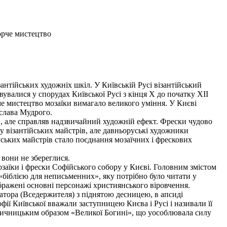
орче мистецтво
нтійських художніх шкіл. У Київській Русі візантійський
валися у спорудах Київської Русі з кінця X до початку XII
аме мистецтво мозаїки вимагало великого уміння. У Києві
ослава Мудрого.
 але справляв надзвичайний художній ефект. Фрески чудово
у візантійських майстрів, але давньоруські художники
ських майстрів стало поєднання мозаїчних і фрескових
 вони не збереглися.
аїки і фрески Софійського собору у Києві. Головним змістом
«біблією для неписьменних», яку потрібно було читати у
ображені основні персонажі християнського віровчення.
тора (Вседержителя) з піднятою десницею, в апсиді
ії Київської вважали заступницею Києва і Русі і називали її
язичницьким образом «Великої Богині», що уособлювала силу