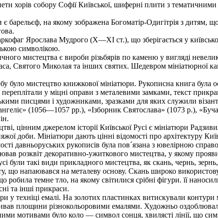
ети хорів собору Софії Київської, шиферні плити з тематичними
 барельєф, на якому зображена Богоматір-Одигітрія з дитям, що
гова.
аркофаг Ярослава Мудрого (X—XI ст.), що зберігається у київськ
ькою символікою.
ого мистецтва є вироби різьбярів по каменю у вигляді невелики
са, Святого Миколая та інших святих. Шедевром мініатюрної кам
 було мистецтво книжкової мініатюри. Рукописна книга була ос
 переплітали у міцні оправи з металевими замками, текст прикр
ькими писцями і художниками, зразками для яких служили візанті
геліє» (1056—1057 pp.), «Ізборник Святослава» (1073 р.), «Буча
ін.
, цінним джерелом історії Київської Русі є мініатюри Радзивил
жої доби. Мініатюри дають цінні відомості про архітектуру Київ
шості давньоруських рукописів була пов´язана з ювелірною спра
ав розквіт декоративно-ужиткового мистецтва, у якому проявил
і були такі види прикладного мистецтва, як скань, чернь, зернь
у, що напаювався на металеву основу. Скань широко використову
 робила темне тло, на якому світилися срібні фігури. її наносили
ні та інші прикраси.
и у техніці емалі. На золотих пластинках витискували контури 
ливав площини різнокольоровими емалями. Художньо оздоблювали
ими мотивами було коло — символ сонця, хвилясті лінії, що симво