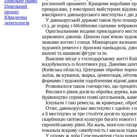
Цивільне право
рослинний орнамент. Кращими виробами прикл
Цивільний
прикрасами, у ювелірних майстернях відлива
процес
ювелірного давньоруського мистецтва є дві ді
Юридична
У давньоруській державі також було поширен
деонтологія
ст.), де поряд з біблійними сценами зображен
Оригінальними видами прикладного мистецтв
церковних дзвонів. Цінною пам´яткою художн
знаками вогню і сонця. Міжнародне визнання 
художніх ремесел є бронзові панікадила, дзво
шахові та шашкові фігури та ін.
Важливе місце у господарському житті Київсь
видобувалось із болотяних руд. Давніми цен
(Київська область). Центрами обробки чорног
заліза, як кування, зварка, цементація, обт
формами і художнім оздобленням відомі давн
Розвивалося також гончарство, що процвітал
Високого рівня досягла обробка дерева, ка
будівництво сприяло появі цегельників, каме
Існували і такі ремесла, як кравецьке, оброб
Отже, давньоруське мистецтво є однією з най
а її мистецтво за три століття досягло худож
скарбницю світової культури багато нового і
європейському рівні. На жаль, монголо-татарс
показала яскраву самобутність і заклала під
У цілому ж доба Середньовіччя стала новим