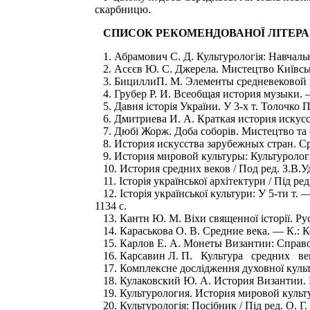
скарбницю.
СПИСОК РЕКОМЕНДОВАНОЇ ЛІТЕРА 
1. Абрамович С. Д. Культурологія: Навчаль
2. Асєєв Ю. С. Джерела. Мистецтво Київсько
3. БициллиП. М. Элементы средневековой к
4. Грубер Р. И. Всеобщая история музыки. —
5. Давня історія України. У 3-х т. Толочко П
6. Дмитриева И. А. Краткая история искусст
7. Дюбі Жорж. Доба соборів. Мистецтво та с
8. История искусства зарубежных стран. Сре
9. История мировой культуры: Культурология
10. История средних веков / Под ред. З.В.У
11. Історія української архітектури / Під ред
12. Історія української культури: У 5-ти т. 
1134 с.
13. Кантн Ю. М. Віхи священної історії. Рус
14. Караськова О. В. Средние века. — К.: К
15. Карлов Е. А. Монеты Византии: Справоч
16. Карсавин Л. П. Культура средних ве
17. Комплексне дослідження духовної культур
18. Кулаковский Ю. А. История Византии. В 3-
19. Культурология. История мировой культу
20. Культурологія: Посібник / Під ред. О. Г