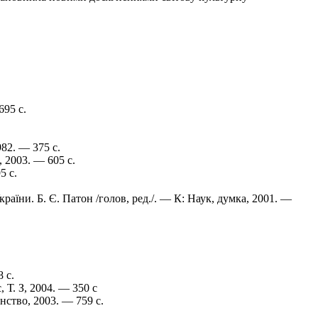
695 с.
82. — 375 с.
 2003. — 605 с.
5 с.
раїни. Б. Є. Патон /голов, ред./. — К: Наук, думка, 2001. —
 с.
 Т. З, 2004. — 350 с
ство, 2003. — 759 с.