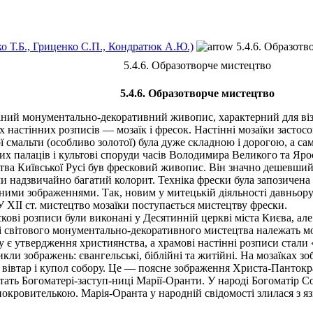
ко Т.Б., Гриценко С.П., Кондратюк А.Ю.)
5.4.6. Образотв
5.4.6. Образотворче мистецтво
5.4.6. Образотворче мистецтво
заний монументально-декоративний живопис, характерний для віза
стінних розписів — мозаїк і фресок. Настінні мозаїки застосову
ї смальти (особливо золотої) була дуже складною і дорогою, а с
ких палаців і культові споруди часів Володимира Великого та Яр
 Київської Русі був фресковий живопис. Він значно дешевший,
и надзвичайно багатий колорит. Техніка фрески була запозичена 
ними зображеннями. Так, новим у митецькій діяльності давньору
 У XII ст. мистецтво мозаїки поступається мистецтву фрески.
ові розписи були виконані у Десятинній церкві міста Києва, але
 світового монументально-декоративного мистецтва належать моз
 є утвердження християнства, а храмові настінні розписи стали 
ли зображень: євангельські, біблійні та житійні. На мозаїках з
вівтар і купол собору. Це — поясне зображення Христа-Пантокра
ать Богоматері-заступ-ниці Марії-Оранти. У народі Богоматір Соф
окровителькою. Марія-Оранта у народній свідомості злилася з 