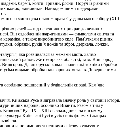
іадеми, барми, колти, гривни, рясни. Поруч із різними
дних іконок, змійовиків. Найвідомішими шедеврами
ст.
ом цього мистецтва є також врата Суздальського собору (XIII
 різних речей — від невеличких прикрас до великих
Києві. Він оздоблений жар-птицями — символами світла та
ва кераміка, а також виробництво скла. Пам´ятками різних
тулки, образки, руків´я ножів та зброї, дзеркала, ложки,
алургія, яка розвивалася за межами міста. Залізо
стишівський район, Житомирська область), та м. Вишгород
, Вишгород. Давньоруські ковалі знали такі техніки обробки
діли усіма видами обробки кольорових металів. Довершеними
в особливо поширений у будівельній справі. Кам´яне
я. Київська Русь відігравала значну роль у світовій історії,
тури інших народів, особливо Візантії. Разом з тим у
к Київської Русі IX—XIII ст. знаходився на високому
е культура Київської Русі в усіх своїх формах і жанрах
ньовіччя.
наповнила новими досягненнями світову культурну