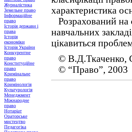
Журналістика
характеристика ос
Земельне право
Інформаційне
Розрахований на ст
право
Історія держави і
навчальних закладі
права
Історія
цікавиться пробле
економіки
Історія України
Конкурентне
© В.Д.Ткаченко, С
право
Конституційне
© “Право”, 2003
право
Кримінальне
право
Кримінологія
Культурологія
Менеджмент
Міжнародне
право
Нотаріат
Ораторське
мистецтво
Педагогіка