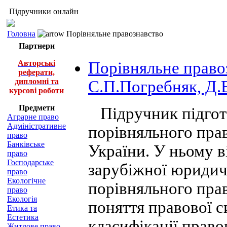
Підручники онлайн
Головна
Порівняльне правознавство
Партнери
Авторські
Порівняльне право
реферати,
дипломні та
С.П.Погребняк, Д.
курсові роботи
Предмети
Підручник підгото
Аграрне право
Адміністративне
порівняльного пра
право
Банківське
України. У ньому в
право
Господарське
зарубіжної юридичн
право
Екологічне
порівняльного пра
право
Екологія
поняття правової си
Етика та
Естетика
класифікації право
Житлове право