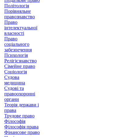
Податкове право
Політологія
Порівняльне
правознавство
Право
інтелектуальної
власності
Право
соціального
забезпечення
Психологія
Релігієзнавство
Сімейне право
Соціологія
Судова
медицина
Судові та
правоохоронні
органи
Теорія держави і
права
Трудове право
Філософія
Філософія права
Фінансове право