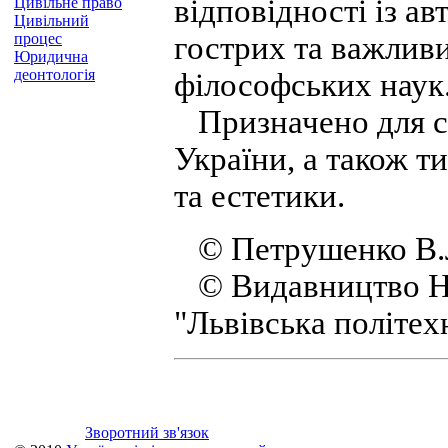
відповідності із а
Цивільне право
Цивільний
процес
гострих та важливи
Юридична
деонтологія
філософських наук
Призначено для ст
України, а також т
та естетики.
© Петрушенко В.Л.
© Видавництво На
"Львівська політех
Зворотний зв'язок