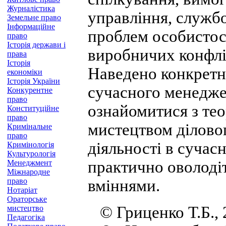
Журналістика
управління, служб
Земельне право
Інформаційне
проблем особистос
право
Історія держави і
виробничих конфлік
права
Історія
Наведено конкретн
економіки
Історія України
сучасного менеджер
Конкурентне
право
ознайомитися з тео
Конституційне
право
мистецтвом діловог
Кримінальне
право
діяльності в сучас
Кримінологія
Культурологія
практично оволоді
Менеджмент
Міжнародне
право
вміннями.
Нотаріат
Ораторське
© Гриценко Т.Б., 
мистецтво
Педагогіка