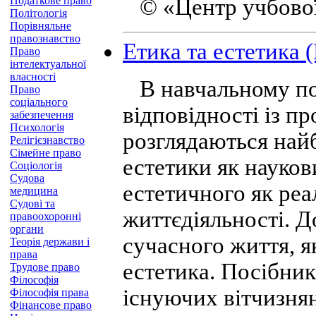
Податкове право
© «Центр учбової 
Політологія
Порівняльне
правознавство
Етика та естетика (
Право
інтелектуальної
власності
В навчальному пос
Право
соціального
відповідності із п
забезпечення
Психологія
розглядаються най
Релігієзнавство
Сімейне право
естетики як науков
Соціологія
Судова
естетичного як реа
медицина
Судові та
життєдіяльності. Д
правоохоронні
органи
сучасного життя, я
Теорія держави і
права
естетика. Посібни
Трудове право
Філософія
існуючих вітчизнян
Філософія права
Фінансове право