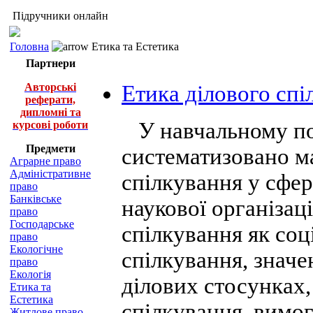
Підручники онлайн
Головна
Етика та Естетика
Партнери
Авторські
Етика ділового спі
реферати,
дипломні та
У навчальному пос
курсові роботи
Предмети
систематизовано ма
Аграрне право
Адміністративне
спілкування у сфер
право
Банківське
наукової організац
право
Господарське
спілкування як соц
право
Екологічне
спілкування, значе
право
Екологія
ділових стосунках,
Етика та
Естетика
спілкування, вимог
Житлове право