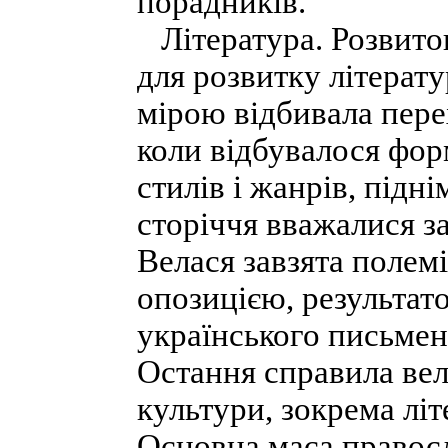
порадників.
Література. Розвито
для розвитку літерат
мірою відбивала пере
коли відбувалося фор
стилів і жанрів, підні
сторіччя вважалися 
Велася завзята полемі
опозицією, результато
українського письмен
Остання справила ве
культури, зокрема літ
Основна маса правосл