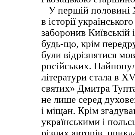
У першій половині XV
в історії українськог
заборонив Київській 
будь-що, крім передру
були відрізнятися мов
російських. Найпопу
літератури стала в X
святих» Дмитра Тупта
не лише серед духове
і міщан. Крім згадува
українськими і польс
різних авторів, прик