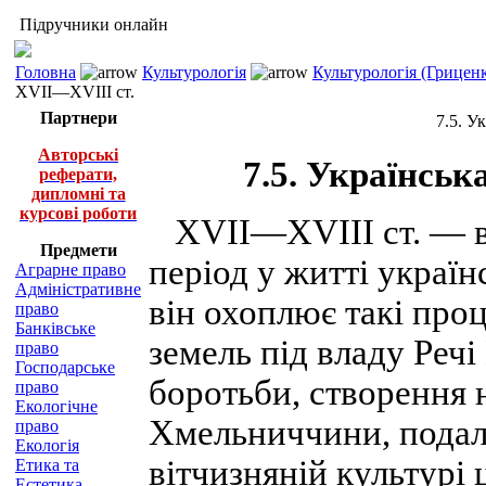
Підручники онлайн
Головна
Культурологія
Культурологія (Грицен
XVII—XVIII ст.
Партнери
7.5. У
Авторські
7.5. Українськ
реферати,
дипломні та
курсові роботи
XVII—XVIII ст. — 
Предмети
період у житті україн
Аграрне право
Адміністративне
він охоплює такі проц
право
Банківське
земель під владу Реч
право
Господарське
боротьби, створення 
право
Екологічне
Хмельниччини, подал
право
Екологія
вітчизняній культурі 
Етика та
Естетика