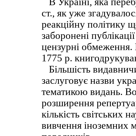
В Україні, яка переб
ст., як уже згадувало
реакційну політику щ
заборонені публікаці
цензурні обмеження. П
1775 р. книгодрукува
Більшість видавничих
заслуговує назви укра
тематикою видань. Во
розширення репертуар
кількість світських н
вивчення іноземних м