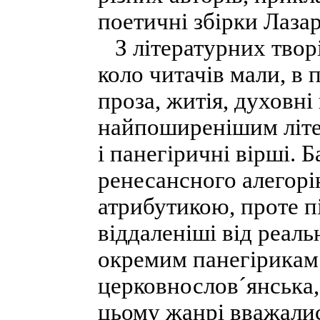
поетичні збірки Лаза
З літературних твор
коло читачів мали, в
проза, житія, духовні
найпоширенішим літе
і панегіричні вірші. 
ренесансного алегорі
атрибутикою, проте п
віддаленіші від реаль
окремим панегірикам
церковнослов´янська,
цьому жанрі вважалис