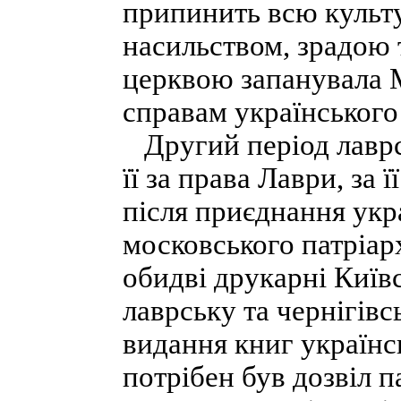
припинить всю культу
насильством, зрадою 
церквою запанувала М
справам українського
Другий період лаврс
її за права Лаври, за 
після приєднання укра
московського патріарх
обидві друкарні Київ
лаврську та чернігівс
видання книг україн
потрібен був дозвіл 