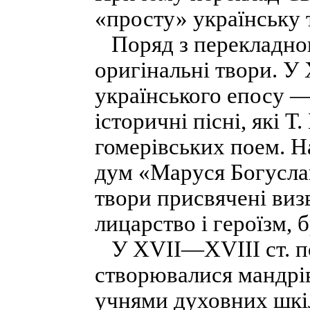
«просту» українську 
Поряд з перекладною
оригінальні твори. У 
українського епосу —
історичні пісні, які 
гомерівських поем. 
дум «Маруся Богуслав
твори присвячені виз
лицарство і героїзм, 
У XVII—XVIII ст. по
створювалися мандрі
учнями духовних шкіл