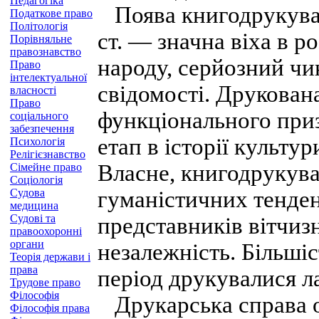
Педагогіка
Поява книгодрукуван
Податкове право
Політологія
ст. — значна віха в р
Порівняльне
правознавство
народу, серйозний чи
Право
інтелектуальної
свідомості. Друкована
власності
Право
функціонального приз
соціального
забезпечення
етап в історії культ
Психологія
Релігієзнавство
Власне, книгодрукува
Сімейне право
Соціологія
Судова
гуманістичних тенденц
медицина
Судові та
представників вітчиз
правоохоронні
органи
незалежність. Більшіс
Теорія держави і
права
період друкувалися л
Трудове право
Філософія
Друкарська справа от
Філософія права