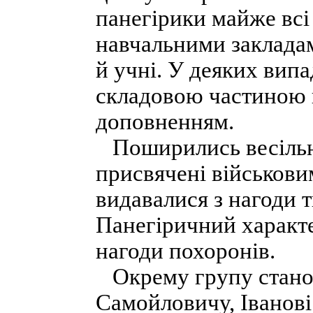
панегірики майже всі 
навчальними закладам
й учні. У деяких вип
складовою частиною 
доповненням.
Поширились весільні
присвячені військови
видавалися з нагоди т
Панегіричний характе
нагоди похоронів.
Окрему групу станов
Самойловичу, Іванові