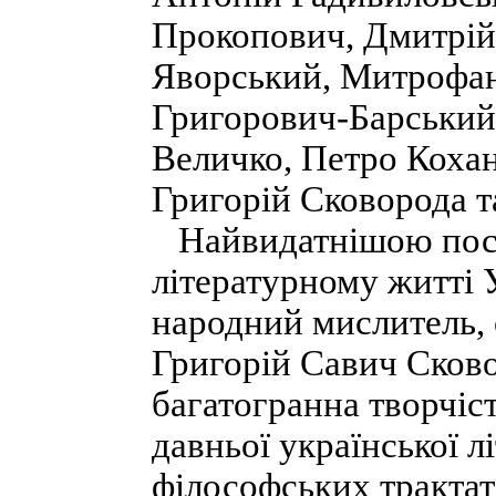
Прокопович, Дмитрій
Яворський, Митрофан
Григорович-Барський,
Величко, Петро Коха
Григорій Сковорода та
Найвидатнішою пост
літературному житті 
народний мислитель, 
Григорій Савич Сков
багатогранна творчіс
давньої української л
філософських трактат