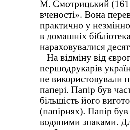
М. Смотрицький (161
вченості». Вона пере
практично у незмінно
в домашніх бібліотек
нараховувалися десятк
На відміну від євро
першодрукарів україн
не використовували п
папері. Папір був ча
більшість його вигот
(папірнях). Папір бу
водяними знаками. Дл