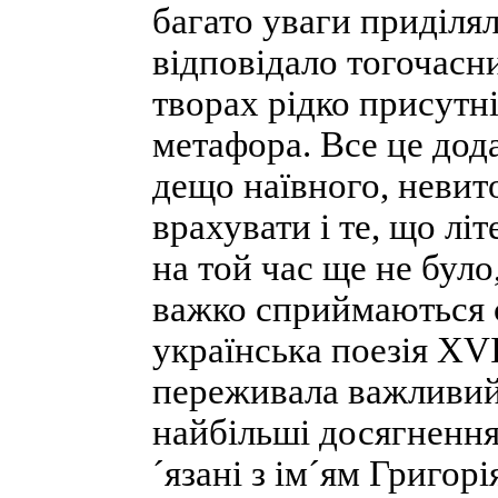
багато уваги приділял
відповідало тогочасн
творах рідко присутні
метафора. Все це дода
дещо наївного, невит
врахувати і те, що лі
на той час ще не було
важко сприймаються 
українська поезія XV
переживала важливий 
найбільші досягнення
´язані з ім´ям Григор