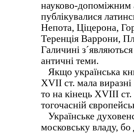
науково-допоміжним 
публікувалися латин
Непота, Ціцерона, Гор
Теренція Варрони, Плі
Галичині з´являються 
античні теми.
Якщо українська кни
XVII ст. мала виразні
то на кінець XVIII ст
тогочасній європейськ
Українське духовенст
московську владу, бо