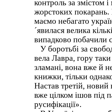
контроль за змістом 
жорстоких покарань. І
маємо небагато україн
´явилася велика кільк
випадково побачили св
У боротьбі за свобод
вела Лавра, гору таки
зламані, вона вже й н
книжки, тільки однак
Настав третій, новий
вже цілком ішов під 
русифікації».