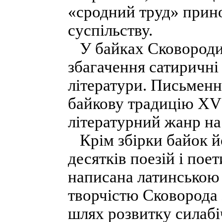
«сродний труд» прино
суспільству.
У байках Сковороди
збагачення сатиричні
літератури. Письмен
байкову традицію XVI
літературний жанр на
Крім збірки байок й
десятків поезій і пое
написана латинською
творчістю Сковорода
шлях розвитку силабі