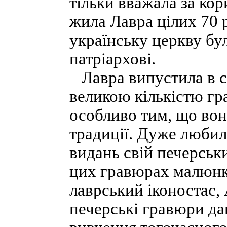
тільки вважала за кор
жила Лавра цілих 70 р
українську церкву бу
патріархові.
Лавра випустила в св
великою кількістю гр
особливо тим, що вон
традиції. Дуже любил
видань свій печерськ
цих гравюрах малюнки
лаврський іконостас, А
печерські гравюри да