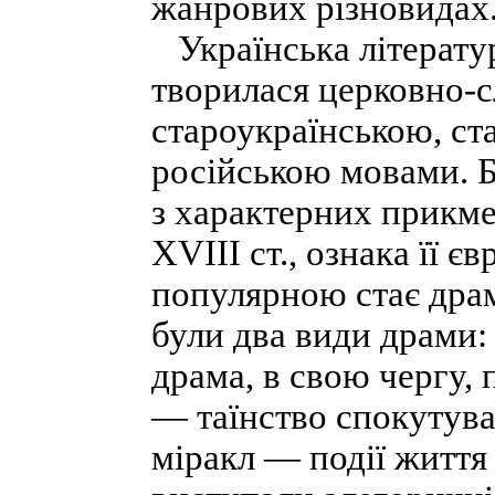
жанрових різновидах
Українська літератур
творилася церковно-с
староукраїнською, ст
російською мовами. Б
з характерних прикме
XVIII ст., ознака її є
популярною стає дра
були два види драми: 
драма, в свою чергу, 
— таїнство спокутува
міракл — події життя