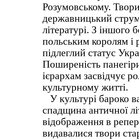
Розумовському. Твори
державницький струмі
літературі. З іншого 
польським королям і 
підлеглий статус Укра
Поширеність панегір
ієрархам засвідчує р
культурному житті.
У культурі бароко в
спадщина античної лі
відображення в репер
видавалися твори ста