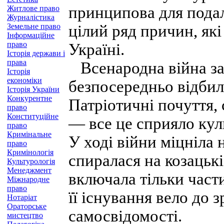
принципова для пода
Житлове право
Журналістика
Земельне право
цілий ряд причин, як
Інформаційне
право
Україні.
Історія держави і
права
Всенародна війна за
Історія
економіки
безпосередньо відбил
Історія України
Конкурентне
Патріотичні почуття,
право
Конституційне
— все це сприяло куль
право
Кримінальне
У ході війни міцніла 
право
Кримінологія
спиралася на козацьк
Культурологія
Менеджмент
включала тільки части
Міжнародне
право
її існування вело до 
Нотаріат
Ораторське
самосвідомості.
мистецтво