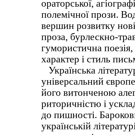
ораторської, агіограф
полемічної прози. Во
вершин розвитку нов
проза, бурлескно-тра
гумористична поезія,
характер і стиль пись
Українська літератур
універсальний європе
його витонченою алег
риторичністю і ускл
до пишності. Бароков
українській літературі