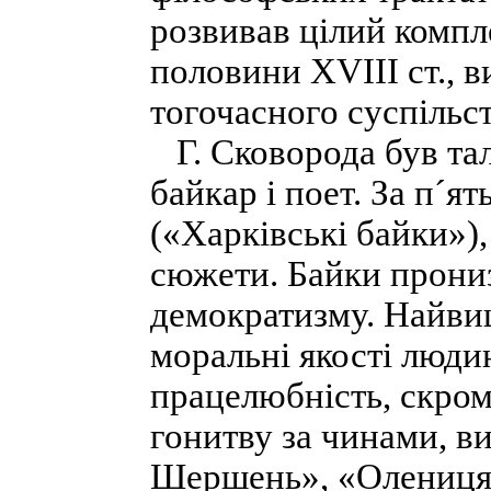
розвивав цілий компле
половини XVIII ст., 
тогочасного суспільст
Г. Сковорода був та
байкар і поет. За п´ят
(«Харківські байки»),
сюжети. Байки прониз
демократизму. Найви
моральні якості людин
працелюбність, скром
гонитву за чинами, в
Шершень», «Олениця і