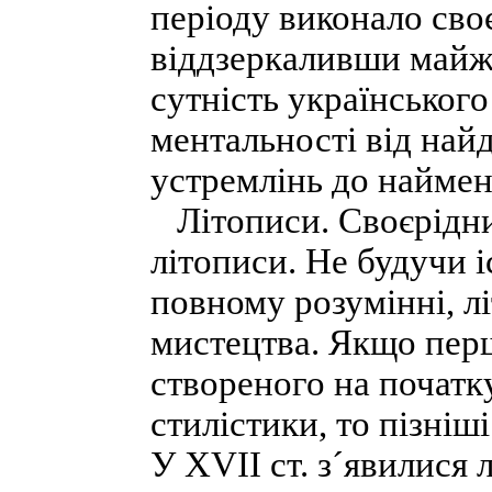
періоду виконало сво
віддзеркаливши майже
сутність українського
ментальності від на
устремлінь до наймен
Літописи. Своєрідни
літописи. Не будучи 
повному розумінні, л
мистецтва. Якщо перш
створеного на початку
стилістики, то пізніш
У XVII ст. з´явилися л