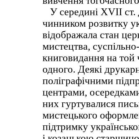
вивчення тогочасного
У середині XVII ст. 
чинником розвитку укр
відображала стан церк
мистецтва, суспільно
книговидання на той 
одного. Деякі друкар
поліграфічними підп
центрами, осередкам
них гуртувалися пись
мистецького оформле
підтримку українсько
і козацькою старшин