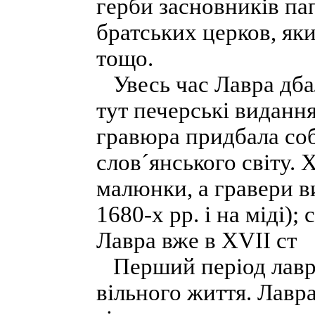
герби засновників па
братських церков, як
тощо.
Увесь час Лавра дбал
тут печерські видання
гравюра придбала соб
слов´янського світу.
малюнки, а гравери ви
1680-х pp. і на міді);
Лавра вже в XVII ст
Перший період лаврс
вільного життя. Лавра