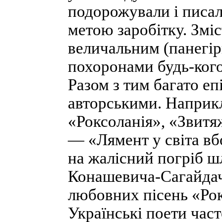
подорожували і писал
метою заробітку. Зміс
величальним (панегір
похоронами будь-кого
Разом з тим багато еп
авторськими. Наприк
«Роксоланія», «Звитя
— «Лямент у світа вб
на жалісний погріб ш
Конашевича-Сагайда
любовних пісень «Рок
Українські поети част