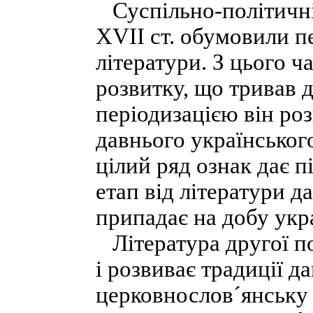
Суспільно-політичні
XVII ст. обумовили пе
літератури. З цього ч
розвитку, що тривав д
періодизацією він роз
давнього українськог
цілий ряд ознак дає п
етап від літератури да
припадає на добу укр
Література другої п
і розвиває традиції 
церковнослов´янську 