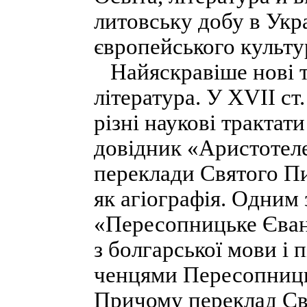
литовську добу в Укра
європейського культу
Найяскравіше нові т
література. У XVII ст
різні наукові трактат
довідник «Аристотел
переклади Святого Пи
як агіографія. Одним
«Пересопницьке Єванг
з болгарської мови і 
ченцями Пересопниць
Причому переклад Св