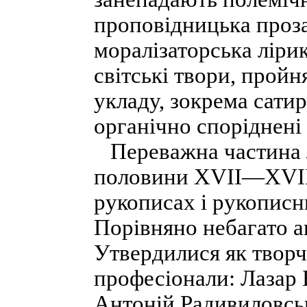
проповідницька проза
моралізаторська ліри
світські твори, прой
укладу, зокрема сати
органічно споріднені
Переважна частина л
половини XVII—XVIII 
рукописах і рукописни
Порівняно небагато ав
Утвердилися як творч
професіонали: Лазар 
Антоній Радивиловсь