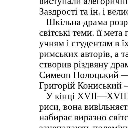
виступали алегоричні
Заздрості та ін. і ве
Шкільна драма розроб
світські теми. її мет
учням і студентам в ї
римських авторів, а т
створив різдвяну дра
Симеон Полоцький —
Григорій Кониський 
У кінці XVII—XVIII с
риси, вона вивільняєт
набирає виразно світс
занепадають полемічн