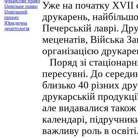
Фінансове право
Уже на початку XVII 
Цивільне право
Цивільний
друкарень, найбільшо
процес
Юридична
Печерській лаврі. Др
деонтологія
меценатів, Війська З
організацією друкаре
Поряд зі стаціонарн
пересувні. До середи
близько 40 різних др
друкарській продукції
але видавалися також 
календарі, підручники
важливу роль в освіті