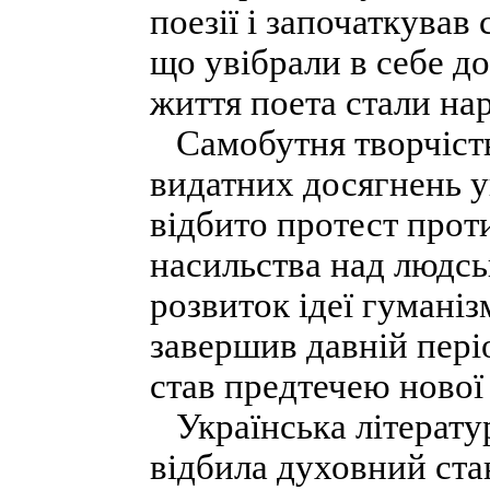
поезії і започаткував
що увібрали в себе до
життя поета стали на
Самобутня творчість
видатних досягнень ук
відбито протест проти
насильства над людс
розвиток ідеї гумані
завершив давній періо
став предтечею нової 
Українська літерату
відбила духовний ста