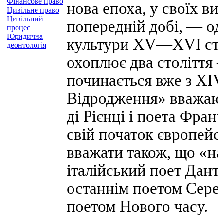
Фінансове право
нова епоха, у своїх 
Цивільне право
Цивільний
попередній добі, — о
процес
Юридична
культури XV—XVI ст.
деонтологія
охоплює два століття
починається вже з X
Відродження» вважают
ді Рієнці і поета Фра
свій початок європей
вважати також, що «на
італійський поет Дант
останнім поетом Сере
поетом Нового часу.