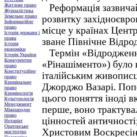
Реформація зазвичай 
Житлове право
Журналістика
Земельне право
розвитку західноєвро
Інформаційне
право
місце у країнах Центр
Історія держави і
права
зване Північне Відро
Історія
економіки
Термін «Відродження»
Історія України
Конкурентне
«Рінашіменто») було 
право
Конституційне
італійським живописц
право
Кримінальне
Джорджо Вазарі. Попе
право
Кримінологія
цього поняття іноді в
Культурологія
Менеджмент
перше, воно трактувал
Міжнародне
право
цінностей античності
Нотаріат
Ораторське
Христовим Воскресі
мистецтво