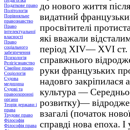
Педагогіка
до нового життя після
Податкове право
Політологія
видатний французький
Порівняльне
правознавство
просвітителі протист
Право
інтелектуальної
які вважали відстали
власності
Право
період XIV— XVI ст. 
соціального
забезпечення
справжнього відродже
Психологія
Релігієзнавство
руки французьких прос
Сімейне право
Соціологія
Судова
надовго закріпилася 
медицина
Судові та
культура — Середньо
правоохоронні
органи
розвитку)— відроджен
Теорія держави і
права
взагалі (початок ново
Трудове право
Філософія
справді нова епоха. І
Філософія права