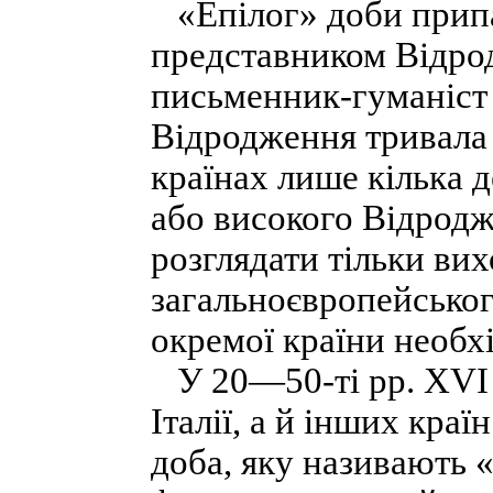
«Епілог» доби припад
представником Відрод
письменник-гуманіст 
Відродження тривала б
країнах лише кілька д
або високого Відродж
розглядати тільки ви
загальноєвропейськог
окремої країни необх
У 20—50-ті pp. XVI с
Італії, а й інших кра
доба, яку називають 