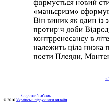
формується новий стил
«маньєризм» сформув
Він виник як один із 
протиріч доби Відро
контрренесансу в літ
належить ціла низка 
поети Плеяди, Монтен
<
Зворотний зв'язок
© 2010
Українські підручники онлайн
.