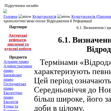
Підручники онлайн
Головна
Культурологія
Культурологія (Грицен
хронологічні межі епохи Відродження й Реформації
Партнери
6.1. Визначення і х
Авторські
6.1. Визначен
реферати,
дипломні та
Відро
курсові роботи
Предмети
Термінами «Відрод
Аграрне право
Адміністративне
характеризують певний
право
Банківське
Цей період означають
право
Господарське
Середньовіччя до Но
право
Екологічне
більш широке, його з
право
Екологія
доби в цілому.
Етика та
Естетика