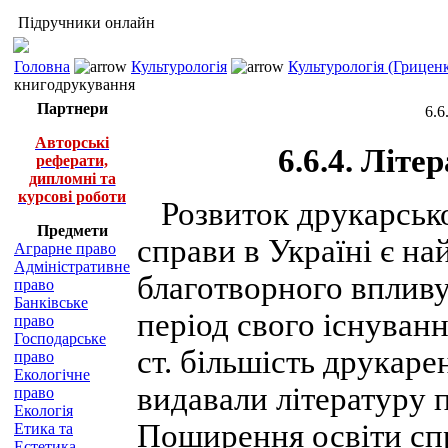
Підручники онлайн
Головна
Культурологія
Культурологія (Грицен
книгодрукування
Партнери
6.6
Авторські
6.6.4. Літе
реферати,
дипломні та
курсові роботи
Розвиток друкарсько
Предмети
справи в Україні є 
Аграрне право
Адміністративне
благотворного впливу
право
Банківське
період свого існуван
право
Господарське
ст. більшість друкаре
право
Екологічне
видавали літературу 
право
Екологія
Поширення освіти сп
Етика та
Естетика