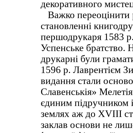
декоративного мистец
Важко переоцінити р
становленні книгодру
першодрукаря 1583 р.
Успенське братство. 
друкарні були грамат
1596 р. Лаврентієм З
видання стали осново
Славенськія» Мелетія
єдиним підручником і
землях аж до XVIII 
заклав основи не лише