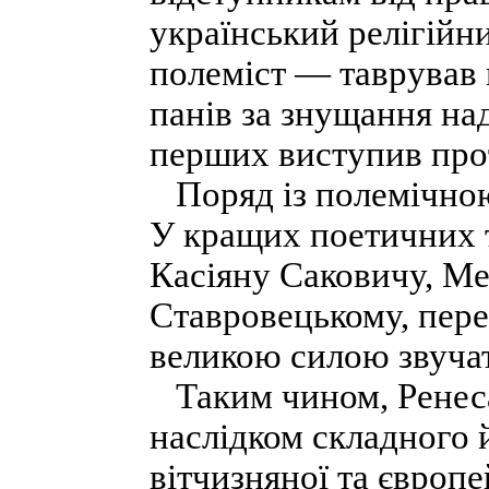
український релігійн
полеміст — таврував 
панів за знущання на
перших виступив прот
Поряд із полемічною 
У кращих поетичних т
Касіяну Саковичу, М
Ставровецькому, пере
великою силою звучат
Таким чином, Ренесан
наслідком складного 
вітчизняної та європе