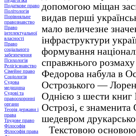
Педагогіка
допомогою міщан засн
Податкове право
Політологія
видав перші українсь
Порівняльне
правознавство
мало величезне значе
Право
інтелектуальної
інфраструктури україн
власності
Право
формування національ
соціального
забезпечення
справжнього розмаху 
Психологія
Релігієзнавство
Федорова набула в Ос
Сімейне право
Соціологія
Судова
Острозького — Лоренц
медицина
Судові та
Однією з шести книг 
правоохоронні
органи
Острозі, є знаменита 
Теорія держави і
права
шедевром друкарськог
Трудове право
Філософія
Текстовою основою О
Філософія права