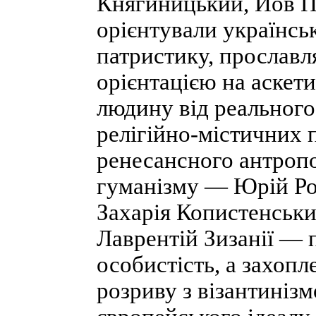
Княгиницький, Йов П
орієнтували українськ
патристику, прославл
орієнтацією на аскети
людину від реального
релігійно-містичних 
ренесансного антроп
гуманізму — Юрій Ро
Захарія Копистенськи
Лаврентій Зизанії — 
особистість, а захоп
розриву з візантиніз