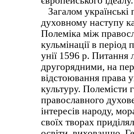
європейського ідеалу.
Загалом українські 
духовному наступу ка
Полеміка між правосл
кульмінації в період 
унії 1596 р. Питання л
другорядними, на пе
відстоювання права ук
культуру. Полемісти 
православного духове
інтересів народу, мор
своїх творах приділя
освіти, вихованню. 