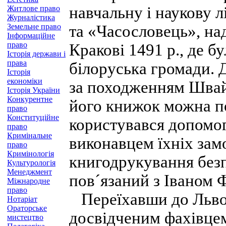
навчальну і наукову 
Житлове право
Журналістика
Земельне право
та «Часословець», на
Інформаційне
право
Кракові 1491 p., де б
Історія держави і
права
білоруська громади. 
Історія
економіки
за походженням Швай
Історія України
Конкурентне
його книжок можна п
право
Конституційне
користувався допомог
право
Кримінальне
виконавцем їхніх зам
право
Кримінологія
книгодрукування безп
Культурологія
Менеджмент
пов´язаний з Іваном 
Міжнародне
право
Переїхавши до Львова
Нотаріат
Ораторське
досвідченим фахівцем
мистецтво