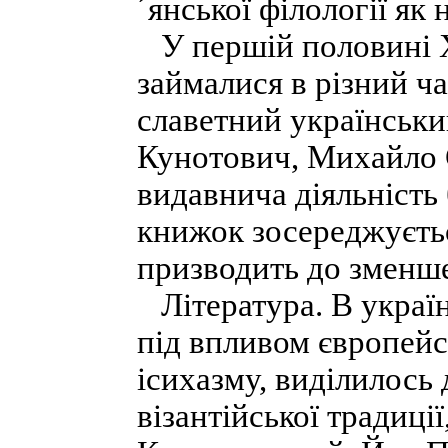
´янської філології як 
У першій половині X
займалися в різний ч
славетний українськи
Кунотович, Михайло С
видавнича діяльність
книжок зосереджуєтьс
призводить до зменше
Література. В україн
під впливом європейсь
ісихазму, виділилось
візантійської традиці