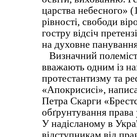
царства небесного» (
рівності, свободи вір
гостру відсіч претенз
на духовне панування
Визначний полеміст 
вважають одним із н
протестантизму та реф
«Апокрисисі», написа
Петра Скарги «Брестс
обґрунтування права у
У надісланому в Укра
відступникам від пр