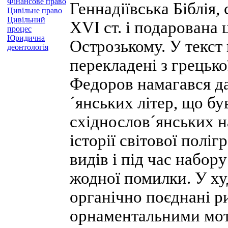
Фінансове право
Геннадіївська Біблія,
Цивільне право
Цивільний
XVI ст. і подарована
процес
Юридична
Острозькому. У текст 
деонтологія
перекладені з грецької
Федоров намагався д
´янських літер, що б
східнослов´янських н
історії світової полі
видів і під час набор
жодної помилки. У х
органічно поєднані р
орнаментальними мот