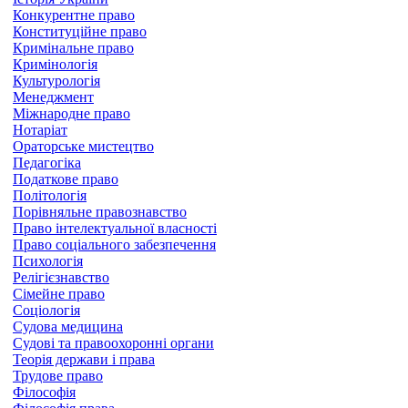
Конкурентне право
Конституційне право
Кримінальне право
Кримінологія
Культурологія
Менеджмент
Міжнародне право
Нотаріат
Ораторське мистецтво
Педагогіка
Податкове право
Політологія
Порівняльне правознавство
Право інтелектуальної власності
Право соціального забезпечення
Психологія
Релігієзнавство
Сімейне право
Соціологія
Судова медицина
Судові та правоохоронні органи
Теорія держави і права
Трудове право
Філософія