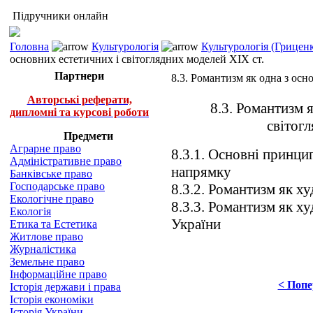
Підручники онлайн
Головна
Культурологія
Культурологія (Грицен
основних естетичних і світоглядних моделей XIX ст.
Партнери
8.3. Романтизм як одна з осн
Авторські реферати,
8.3. Романтизм 
дипломні та курсові роботи
світогл
Предмети
Аграрне право
8.3.1. Основні принц
Адміністративне право
напрямку
Банківське право
Господарське право
8.3.2. Романтизм як ху
Екологічне право
8.3.3. Романтизм як ху
Екологія
України
Етика та Естетика
Житлове право
Журналістика
Земельне право
Інформаційне право
< Попе
Історія держави і права
Історія економіки
Історія України