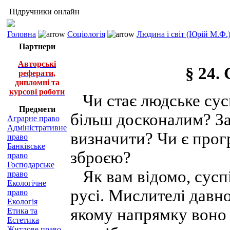
Підручники онлайн
Головна
Соціологія
Людина і світ (Юрій М.Ф.
Партнери
Авторські
§ 24.
реферати,
дипломні та
курсові роботи
Чи стає людське сусп
Предмети
більш досконалим? З
Аграрне право
Адміністративне
визначити? Чи є прог
право
Банківське
зброєю?
право
Господарське
Як вам відомо, суспі
право
Екологічне
русі. Мислителі давн
право
Екологія
якому напрямку воно
Етика та
Естетика
Житлове право