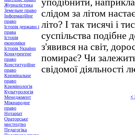
уподібнити, наприкла
Журналістика
Земельне право
слідом за літом настає
Інформаційне
право
літо? І так тисячі і т
Історія держави і
права
суспільства подібне д
Історія
економіки
з'явився на світ, доро
Історія України
Конкурентне
помирає? Чи залежить
право
Конституційне
свідомої діяльності 
право
Кримінальне
право
Кримінологія
Культурологія
<
Менеджмент
Міжнародне
право
Нотаріат
Ораторське
мистецтво
Педагогіка