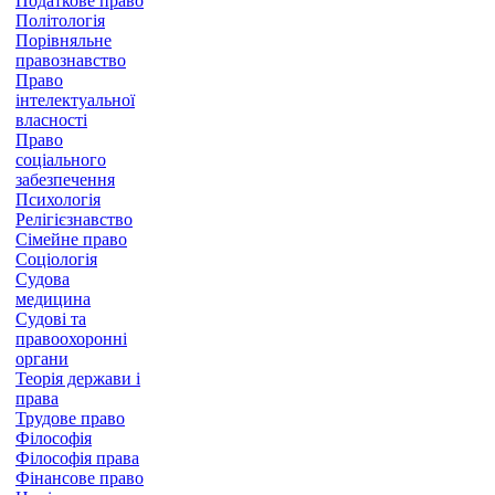
Податкове право
Політологія
Порівняльне
правознавство
Право
інтелектуальної
власності
Право
соціального
забезпечення
Психологія
Релігієзнавство
Сімейне право
Соціологія
Судова
медицина
Судові та
правоохоронні
органи
Теорія держави і
права
Трудове право
Філософія
Філософія права
Фінансове право