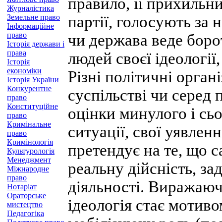
правило, її прихильни
Журналістика
Земельне право
партії, голосують за 
Інформаційне
право
чи держава веде боро
Історія держави і
права
людей своєї ідеології
Історія
економіки
Різні політичні орган
Історія України
Конкурентне
суспільстві чи серед 
право
Конституційне
оцінки минулого і сь
право
Кримінальне
ситуації, свої уявлен
право
Кримінологія
претендує на те, що 
Культурологія
Менеджмент
реальну дійсність, з
Міжнародне
право
діяльності. Виражаюч
Нотаріат
Ораторське
ідеологія стає мотиво
мистецтво
Педагогіка