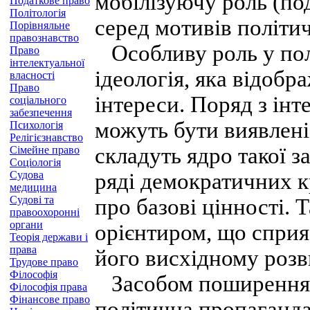
мобілізуючу роль (под
Податкове право
Політологія
серед мотивів політич
Порівняльне
правознавство
Особливу роль у пол
Право
інтелектуальної
ідеологія, яка відобр
власності
Право
інтереси. Поряд з інт
соціального
забезпечення
можуть бути виявлені 
Психологія
Релігієзнавство
складуть ядро такої з
Сімейне право
Соціологія
Судова
ряді демократичних кр
медицина
Судові та
про базові цінності. 
правоохоронні
органи
орієнтиром, що сприя
Теорія держави і
права
його висхідному розв
Трудове право
Філософія
Засобом поширення ід
Філософія права
Фінансове право
політична пропаганда