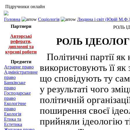
Підручники онлайн
Головна
Соціологія
Людина і світ (Юрій М.Ф.
Партнери
РОЛЬ І
Авторські
РОЛЬ ІДЕОЛОГ
реферати,
дипломні та
курсові роботи
Політичні партії як н
Предмети
використовують її як 
Аграрне право
Адміністративне
що сповідують ту сам
право
Банківське
у результаті чого змі
право
Господарське
політичній організаці
право
Екологічне
поширення своєї ідео
право
Екологія
прийняли ідеологію тіє
Етика та
Естетика
Житлове право