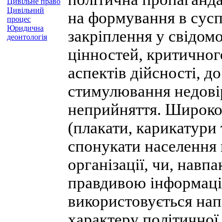
Цивільне право
Цивільний
на формування в сусп
процес
Юридична
закріплення у свідом
деонтологія
цінностей, критичног
аспектів дійсності, д
стимулювання недовіри
неприйняття. Широко
(плакати, карикатури 
спонукати населення 
організації, чи, навп
правдивою інформаці
використовується нап
характеру політичної 