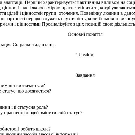
и адаптації. Перший характеризується активним впливом на соц
 цінності, але і якоюсь мірою прагне змінити ті, котрі уявляютьс
тя цілей і цінностей групи, оточення. Поведінку людини в дано
онфортності нерідко служить слухняність, коли безмовно викону
мами і цінностями Проаналізуйте з цих позицій свою діяльність.
Основні поняття
ація. Соціальна адаптація.
Терміни
Завдання
чим він визначається?
 статус, що досягається?
ини і її статусна роль?
у прагненні людей змінити свій статус?
обистості робить школа?
и людини засобів масової інформації.