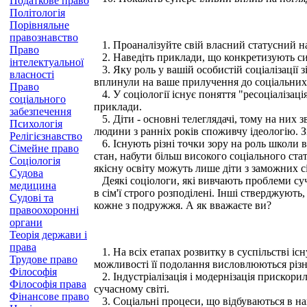
Податкове право
Політологія
Порівняльне
правознавство
1. Проаналізуйте свій власний статусний наб
Право
2. Наведіть приклади, що конкретизують ситу
інтелектуальної
3. Яку роль у вашій особистій соціалізації з
власності
вплинули на ваше прилучення до соціальних 
Право
4. У соціології існує поняття "ресоціалізац
соціального
приклади.
забезпечення
5. Діти - основні телеглядачі, тому на них з
Психологія
людини з ранніх років споживчу ідеологію. З
Релігієзнавство
6. Існують різні точки зору на роль школи в 
Сімейне право
стан, набути більш високого соціального ста
Соціологія
якісну освіту можуть лише діти з заможних с
Судова
Деякі соціологи, які вивчають проблеми суча
медицина
в сім'ї строго розподілені. Інші стверджуют
Судові та
кожне з подружжя. А як вважаєте ви?
правоохоронні
органи
Теорія держави і
права
1. На всіх етапах розвитку в суспільстві іс
Трудове право
можливості її подолання висловлюються різн
Філософія
2. Індустріалізація і модернізація прискорил
Філософія права
сучасному світі.
Фінансове право
3. Соціальні процеси, що відбуваються в наш