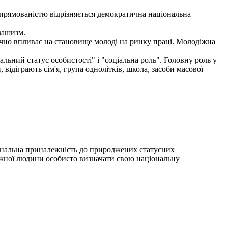
спрямованістю відрізняється демократична національна
фашизм.
начно впливає на становище молоді на ринку праці. Молодіжна
ьний статус особистості" і "соціальна роль". Головну роль у
 відіграють сім'я, група однолітків, школа, засоби масової
іональна приналежність до природжених статусних
кожної людини особисто визначати свою національну