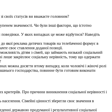
зі своїх статусів ви вважаєте головним?
ступенем значимості. Чи були інші фактори, що істотно
й поведінки. У яких випадках це може відбутися? Наведіть
о до якої реклама дитячих товарів на телебаченні формує в
ачте своє ставлення доданої позиції.
ає можливість дітям з сімей, що займають низький соціальний
тві лише закріплює соціальну нерівність, тому що одержати
?
нах можна досягти втому випадку, коли чоловічі і жіночі ролі
домашнього господарства, повинне бути готовим виконати
них критеріїв. Про причини виникнення соціальної нерівності і
ь населення. Сімейні цінності зберегли своє значення в
веденні державою продуманої і результативної соціальної