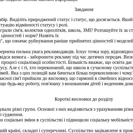
Завдання
ір. Виділіть природжений статус і статус, що досягається. Який 
ацію відмінності статусу і ролі.
іграли сім'я, колектив однолітків, школа, ЗМІ? Розташуйте їх за 
цінностей і норм? Назвіть їх
ія", що означає руйнування раніше прийнятих цінностей і моделе
вернена пильна увага рекламодавців. Існує точка зору, відповідн
відси вимога - заборонити рекламу під час дитячих передач. Визн
процесі соціалізації особистості. Більшість вважає, що освіта д
тусу. Але є і ті, хто переконаний, що школа в сучасному суспільс
імей. Яка з цих позицій вам бачиться більш переконливою і чому
сної сім'ї прийшли до висновку, що гармонії в сімейних відноси
ь, що будь-яку роботу, пов'язану з вихованням дітей і веденням 
Короткі висновки до розділу
нували різні групи. Основні з них виділяються з урахуванням різ
і судження.
и соціальні зміни в суспільстві і підвищили соціальну мобільніст
ій країні, складні і суперечливі. Суспільство зацікавлене в про