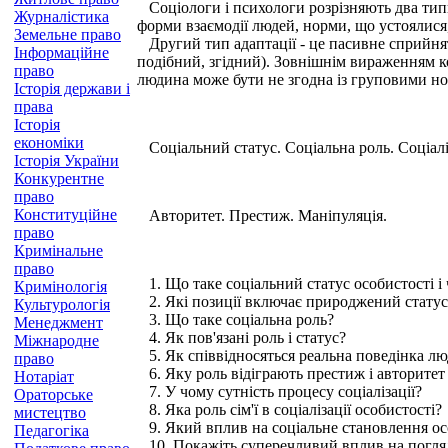
Соціологи і психологи розрізняють два тип
Журналістика
форми взаємодії людей, норми, що устоялися,
Земельне право
Другий тип адаптації - це пасивне сприйнят
Інформаційне
подібний, згідний). Зовнішнім вираженням к
право
людина може бути не згодна із груповими нор
Історія держави і
права
Історія
економіки
Соціальний статус. Соціальна роль. Соціаліз
Історія України
Конкурентне
право
Конституційне
Авторитет. Престиж. Маніпуляція.
право
Кримінальне
право
1. Що таке соціальний статус особистості і 
Кримінологія
2. Які позиції включає природжений статус;
Культурологія
3. Що таке соціальна роль?
Менеджмент
4. Як пов'язані роль і статус?
Міжнародне
5. Як співвідносяться реальна поведінка люд
право
6. Яку роль відіграють престиж і авторитет 
Нотаріат
7. У чому сутність процесу соціалізації?
Ораторське
8. Яка роль сім'ї в соціалізації особистості?
мистецтво
9. Який вплив на соціальне становлення ос
Педагогіка
10. Покажіть суперечливий вплив на погляд