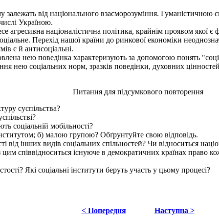
му залежать від національного взаєморозуміння. Гуманістичною 
числі Україною.
се агресивна націоналістична політика, крайнім проявом якої є 
 соціальне. Перехід нашої країни до ринкової економіки неодноз
мів є й антисоціальні.
лена нею поведінка характеризують за допомогою понять "соціал
оєння нею соціальних норм, зразків поведінки, духовних цінностей,
Питання для підсумкового повторення
туру суспільства?
спільстві?
ть соціальній мобільності?
нститутом; б) малою групою? Обґрунтуйте свою відповідь.
сті від інших видів соціальних спільностей? Чи відноситься нац
 з цим співвідноситься існуюче в демократичних країнах право 
тості? Які соціальні інститути беруть участь у цьому процесі?
< Попередня
Наступна >