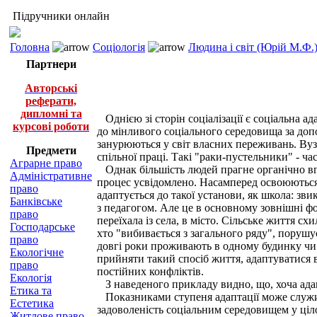
Підручники онлайн
Головна
Соціологія
Людина і світ (Юрій М.Ф.
Партнери
Авторські
реферати,
дипломні та
Однією зі сторін соціалізації є соціальна а
курсові роботи
до мінливого соціального середовища за допом
занурюються у світ власних переживань. Вузь
Предмети
спільної праці. Такі "раки-пустельники" - ча
Аграрне право
Однак більшість людей прагне органічно вп
Адміністративне
процес усвідомлено. Насамперед освоюються 
право
адаптується до такої установи, як школа: зв
Банківське
з педагогом. Але це в основному зовнішні фо
право
переїхала із села, в місто. Сільське життя с
Господарське
хто "вибивається з загального ряду", порушу
право
довгі роки проживають в одному будинку чи 
Екологічне
прийняти такий спосіб життя, адаптуватися
право
постійних конфліктів.
Екологія
З наведеного прикладу видно, що, хоча адапт
Етика та
Показниками ступеня адаптації може служити
Естетика
задоволеність соціальним середовищем у ціл
Житлове право