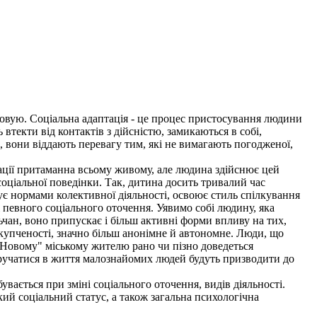
тосовую. Соціальна адаптація - це процес пристосування людини
втекти від контактів з дійсністю, замикаються в собі,
, вони віддають перевагу тим, які не вимагають погодженої,
ації притаманна всьому живому, але людина здійснює цей
оціальної поведінки. Так, дитина досить тривалий час
вує нормами колективної діяльності, освоює стиль спілкування
 певного соціального оточення. Уявимо собі людину, яка
льчан, воно припускає і більш активні форми впливу на тих,
скупченості, значно більш анонімне й автономне. Люди, що
 "Новому" міському жителю рано чи пізно доведеться
ручатися в життя малознайомих людей будуть призводити до
вається при зміні соціального оточення, видів діяльності.
й соціальний статус, а також загальна психологічна