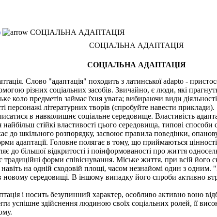
)
СОЦІАЛЬНА АДАПТАЦІЯ
СОЦІАЛЬНА АДАПТАЦІЯ
СОЦІАЛЬНА АДАПТАЦІЯ
даптація. Слово "адаптація" походить з латинської adapto - прис
огою різних соціальних засобів. Звичайно, є люди, які прагнуть 
ке коло предметів займає їхня увага; вибираючи види діяльності
сті персонажі літературних творів (спробуйте навести приклади).
исатися в навколишнє соціальне середовище. Властивість адапт
найбільш стійкі властивості цього середовища, типові способи с
икає до шкільного розпорядку, засвоює правила поведінки, опано
рми адаптації. Головне полягає в тому, що приймаються цінності
хиляє до більшої відкритості і поінформованості про життя односе
є традиційні форми співіснування. Міське життя, при всій його 
навіть на одній сходовій площі, часом незнайомі один з одним.
 в новому середовищі. В іншому випадку його спроби активно вт
ація і носить безупинний характер, особливо активно воно відбу
 успішне здійснення людиною своїх соціальних ролей, її високи
ому.