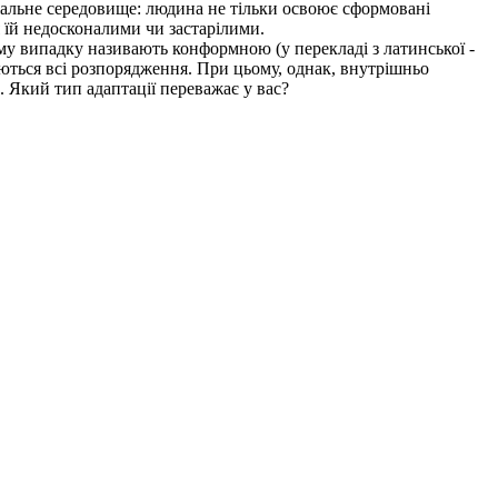
іальне середовище: людина не тільки освоює сформовані
я їй недосконалими чи застарілими.
му випадку називають конформною (у перекладі з латинської -
ються всі розпорядження. При цьому, однак, внутрішньо
 Який тип адаптації переважає у вас?