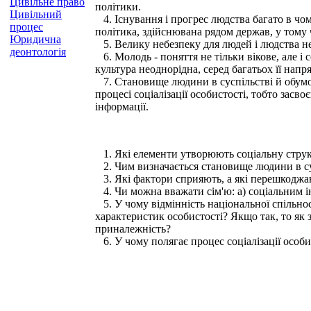
Цивільне право
політики.
Цивільний
4. Існування і прогрес людства багато в чо
процес
політика, здійснювана рядом держав, у тому 
Юридична
5. Велику небезпеку для людей і людства не
деонтологія
6. Молодь - поняття не тільки вікове, але і
культура неоднорідна, серед багатьох її напря
7. Становище людини в суспільстві й обумов
процесі соціалізації особистості, тобто засв
інформації.
1. Які елементи утворюють соціальну струк
2. Чим визначається становище людини в су
3. Які фактори сприяють, а які перешкоджаю
4. Чи можна вважати сім'ю: а) соціальним і
5. У чому відмінність національної спільно
характеристик особистості? Якщо так, то як
приналежність?
6. У чому полягає процес соціалізації особис