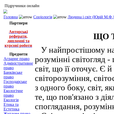
Підручники онлайн
Головна
Соціологія
Людина і світ (Юрій М.Ф.
Партнери
Авторські
ЩО 
реферати,
дипломні та
курсові роботи
У найпростішому на
Предмети
розумінні світогляд -
Аграрне право
Адміністративне
світ, що її оточує. Є 
право
Банківське
світорозуміння, світ
право
Господарське
з одного боку, світ, я
право
Екологічне
те, що пов'язано з дія
право
Екологія
споглядання, розумінн
Етика та
Естетика
Житлове право