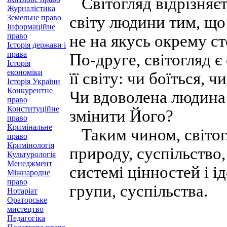
Світогляд відрізняєт
Журналістика
Земельне право
світу людини тим, що
Інформаційне
право
не на якусь окрему сто
Історія держави і
права
По-друге, світогляд 
Історія
економіки
її світу: чи боїться, 
Історія України
Конкурентне
Чи вдоволена людина 
право
Конституційне
змінити Його?
право
Кримінальне
Таким чином, світогл
право
Кримінологія
природу, суспільство
Культурологія
Менеджмент
системі цінностей і і
Міжнародне
право
групи, суспільства.
Нотаріат
Ораторське
мистецтво
Педагогіка