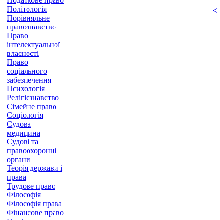
Податкове право
Політологія
<
Порівняльне
правознавство
Право
інтелектуальної
власності
Право
соціального
забезпечення
Психологія
Релігієзнавство
Сімейне право
Соціологія
Судова
медицина
Судові та
правоохоронні
органи
Теорія держави і
права
Трудове право
Філософія
Філософія права
Фінансове право