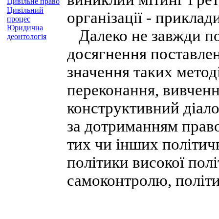
Цивільне право
Цивільний
організації - приклади
процес
Юридична
Далеко не завжди по
деонтологія
досягнення поставлен
значення таких методі
переконання, вивченн
конструктивний діало
за дотриманням право
тих чи інших політичн
політики високої пол
самоконтролю, політи