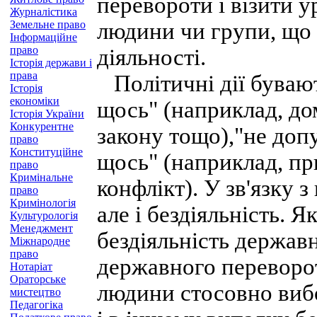
перевороти і візити у
Журналістика
Земельне право
людини чи групи, що 
Інформаційне
право
діяльності.
Історія держави і
права
Політичні дії бувают
Історія
економіки
щось" (наприклад, до
Історія України
Конкурентне
закону тощо),"не доп
право
Конституційне
щось" (наприклад, п
право
Кримінальне
конфлікт). У зв'язку 
право
Кримінологія
але і бездіяльність. 
Культурологія
Менеджмент
бездіяльність держав
Міжнародне
право
державного переворот
Нотаріат
Ораторське
людини стосовно вибор
мистецтво
Педагогіка