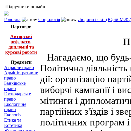
Підручники онлайн
Головна
Соціологія
Людина і світ (Юрій М.Ф.
Партнери
Авторські
П
реферати,
дипломні та
курсові роботи
Нагадаємо, що будь-я
Предмети
Політична діяльність 
Аграрне право
Адміністративне
дії: організацію парт
право
Банківське
виборчі кампанії і ви
право
Господарське
мітинги і дипломатич
право
Екологічне
партійних з'їздів і з
право
Екологія
політичних програм і
Етика та
Естетика
Житлове право