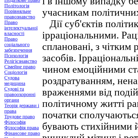
і в іншому випадку б
Податкове право
Політологія
учасникам політичних
Порівняльне
правознавство
Дії суб'єктів політи
Право
інтелектуальної
ірраціональними. Раці
власності
Право
сплановані, з чітким 
соціального
забезпечення
засобів. Ірраціональн
Психологія
Релігієзнавство
чином емоційними ст
Сімейне право
Соціологія
Судова
роздратуванням, нена
медицина
Судові та
враженнями від подій
правоохоронні
органи
політичному житті ра
Теорія держави і
права
початки сполучаються
Трудове право
Філософія
бувають стихійними 
Філософія права
Фінансове право
виниклий мітинг і рет