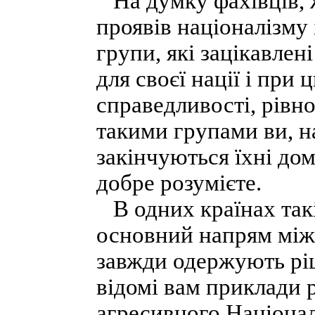
На думку фахівців, ж
проявів націоналізму 
групи, які зацікавлен
для своєї нації і пр
справедливості, рівно
такими групами ви, н
закінчуються їхні дом
добре розумієте.
В одних країнах такі
основний напрям міжн
завжди одержують ріш
відомі вам приклади р
агресивного Націонал