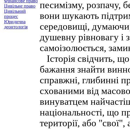
Фінансове право
песимізму, розпачу, б
Цивільне право
Цивільний
вони шукають підтри
процес
Юридична
середовищі, думаючи,
деонтологія
душевну рівновагу і з
самоізолюється, зами
Історія свідчить, що
бажання знайти винно
справжні, глибинні п
схованими від масово
винуватцем найчасті
національності, що п
території, або "свої",