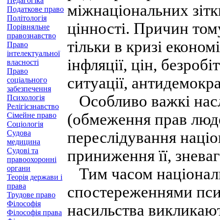
Педагогіка
міжнаціональних зіт
Податкове право
Політологія
цінності. Причин тому
Порівняльне
правознавство
тільки в кризі економ
Право
інтелектуальної
інфляції, цін, безробі
власності
Право
ситуації, антидемокр
соціального
забезпечення
Особливо важкі насл
Психологія
Релігієзнавство
(обмеження прав люд
Сімейне право
Соціологія
Судова
переслідування націон
медицина
Судові та
приниження її, знева
правоохоронні
органи
Тим часом національн
Теорія держави і
права
спостереженнями пси
Трудове право
Філософія
насильства викликают
Філософія права