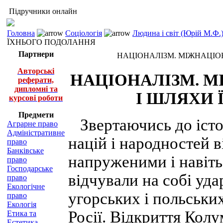
Підручники онлайн
Головна
Соціологія
Людина і світ (Юрій М.Ф.
ЇХНЬОГО ПОДОЛАННЯ
Партнери
НАЦІОНАЛІЗМ. МІЖНАЦІО
Авторські
НАЦІОНАЛІЗМ. 
реферати,
дипломні та
І ШЛЯХИ
курсові роботи
Предмети
Звертаючись до істор
Аграрне право
Адміністративне
націй і народностей 
право
Банківське
напруженими і навіть 
право
Господарське
відчували на собі уда
право
Екологічне
угорських і польськи
право
Екологія
Росії. Відкриття Ко
Етика та
Естетика