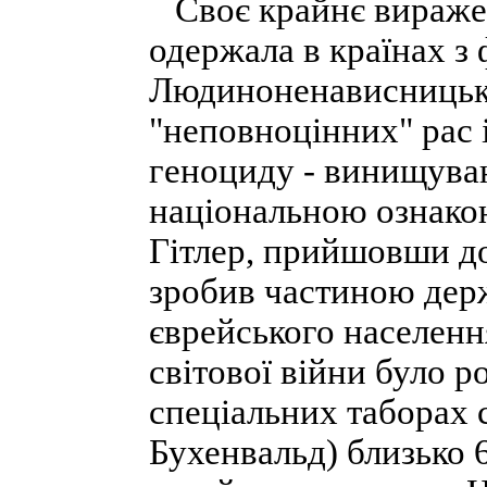
Своє крайнє виражен
одержала в країнах 
Людиноненависницька
"неповноцінних" рас 
геноциду - винищуван
національною ознакою.
Гітлер, прийшовши до
зробив частиною дер
єврейського населення
світової війни було р
спеціальних таборах 
Бухенвальд) близько 