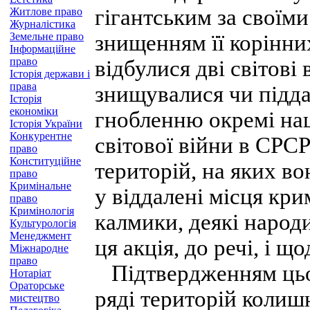
гігантським за своїм
Житлове право
Журналістика
Земельне право
знищенням її корінних
Інформаційне
право
відбулися дві світові
Історія держави і
права
знищувалися чи підд
Історія
економіки
гнобленню окремі наці
Історія України
Конкурентне
світової війни в СРСР
право
Конституційне
територій, на яких во
право
Кримінальне
у віддалені місця кри
право
Кримінологія
калмики, деякі народ
Культурологія
Менеджмент
ця акція, до речі, і щ
Міжнародне
право
Підтвердженням цього
Нотаріат
Ораторське
ряді територій колиш
мистецтво