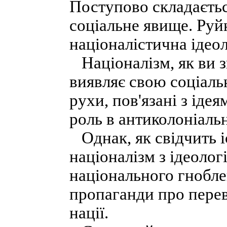
Поступово складаєтьс
соціальне явище. Руй
націоналістична ідеол
Націоналізм, як ви зн
виявляє свою соціаль
рухи, пов'язані з іде
роль в антиколоніальн
Однак, як свідчить і
націоналізм з ідеолог
національного гнобле
пропаганди про перева
нації.