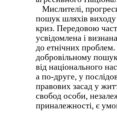
Мислителі, прогреси
пошук шляхів виходу
криз. Передовою част
усвідомлена і визнан
до етнічних проблем. 
добровільному пошуку
від національного нас
а по-друге, у послідо
правових засад у житт
свобод особи, незале
приналежності, є умо