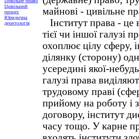
Цивільне право
Цивільний
майнові - цивільне п
процес
Юридична
Інститут права - це 
деонтологія
тієї чи іншої галузі п
охоплює цілу сферу, 
ділянку (сторону) од
усередині якої-небуд
галузі права виділяют
трудовому праві (сфер
прийому на роботу і з
договору, інститут ди
часу тощо. У карне п
входять інститути зло