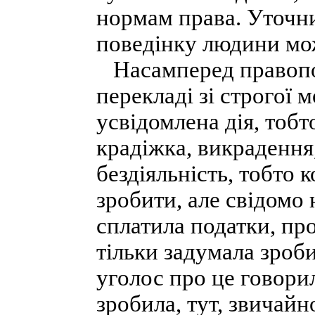
нормам права. Уточни
поведінку людини мо
Насамперед правопор
перекладі зі строгої 
усвідомлена дія, тобт
крадіжка, викрадення,
бездіяльність, тобто 
зробити, але свідомо 
сплатила податки, пр
тільки задумала зроб
уголос про це говорил
зробила, тут, звичайн