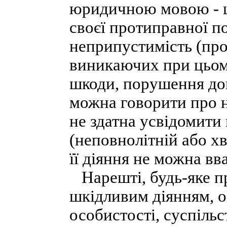
юридичною мовою - ц
своєї протиправної п
неприпустимість (про
виникаючих при цьому
шкоди, порушення дог
можна говорити про 
не здатна усвідомити
(неповнолітній або х
її діяння не можна в
Нарешті, будь-яке п
шкідливим діянням, 
особистості, суспільс