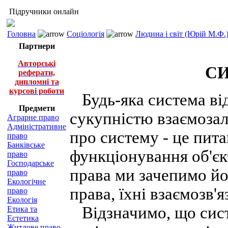
Підручники онлайн
Головна
Соціологія
Людина і світ (Юрій М.Ф.
Партнери
Авторські
СИ
реферати,
дипломні та
курсові роботи
Будь-яка система від
Предмети
сукупністю взаємозал
Аграрне право
Адміністративне
про систему - це пита
право
Банківське
функціонування об'єк
право
Господарське
права ми зачепимо йо
право
Екологічне
права, їхні взаємозв'я
право
Екологія
Відзначимо, що систе
Етика та
Естетика
Житлове право