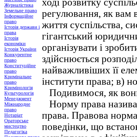
ході розвитку суспіль
Журналістика
Земельне право
регулювання, як вам 
Інформаційне
право
життя суспільства, си
Історія держави і
права
гігантський юридични
Історія
економіки
організувати і зробит
Історія України
Конкурентне
здійснюється розподіл
право
Конституційне
найважливіших її елем
право
Кримінальне
інститути права; в) н
право
Кримінологія
Подивимося, як вони
Культурологія
Менеджмент
Норму права назива
Міжнародне
право
права. Правова норма
Нотаріат
Ораторське
поведінки, що встано
мистецтво
Педагогіка