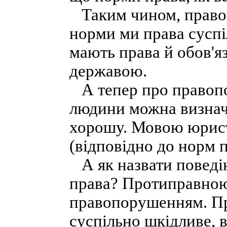
Таким чином, правові
норми ми права суспі
мають права й обов'яз
державою.
А тепер про правопо
людини можна визнач
хорошу. Мовою юрист
(відповідно до норм п
А як назвати поведін
права? Протиправною
правопорушенням. Пра
суспільно шкідливе, 