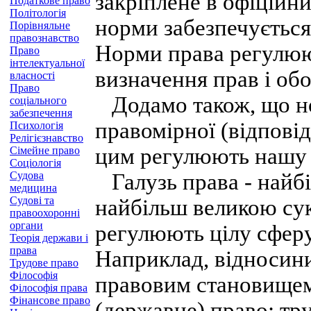
закріплене в офіційни
Податкове право
Політологія
норми забезпечуєтьс
Порівняльне
правознавство
Норми права регулюю
Право
інтелектуальної
визначення прав і обо
власності
Право
Додамо також, що но
соціального
забезпечення
правомірної (відпові
Психологія
Релігієзнавство
цим регулюють нашу д
Сімейне право
Соціологія
Судова
Галузь права - найбі
медицина
Судові та
найбільш великою су
правоохоронні
органи
регулюють цілу сферу
Теорія держави і
права
Наприклад, відносини
Трудове право
Філософія
правовим становищем
Філософія права
Фінансове право
(державне) право; тру