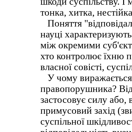
шкоди суспільству. І
тонка, хитка, нестійка
Поняття "відповідаль
науці характеризуютьс
між окремими суб'єкт
хто контролює їхню п
власної совісті, сусп
У чому виражається 
правопорушника? Від
застосовує силу або,
примусовий захід (зв
суспільної шкідливос