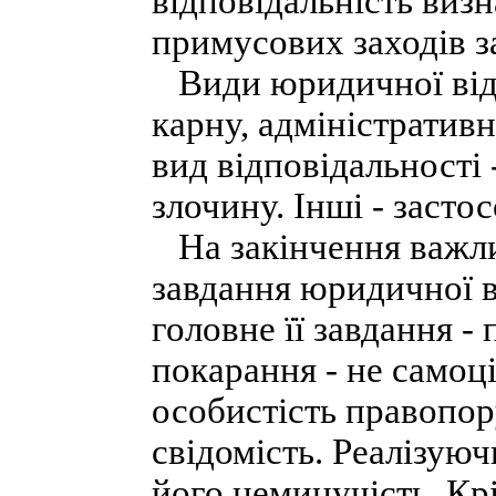
відповідальність виз
примусових заходів з
Види юридичної відп
карну, адміністратив
вид відповідальності 
злочину. Інші - заст
На закінчення важлив
завдання юридичної в
головне її завдання 
покарання - не самоц
особистість правопор
свідомість. Реалізую
його неминучість. Кр