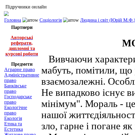
Підручники онлайн
Головна
Соціологія
Людина і світ (Юрій М.Ф.
Партнери
Авторські
МО
реферати,
дипломні та
курсові роботи
Вивчаючи характерис
Предмети
мабуть, помітили, що
Аграрне право
Адміністративне
взаємозалежні. Особли
право
Банківське
Не випадково існує в
право
Господарське
мінімум". Мораль - ц
право
Екологічне
нашої життєдіяльност
право
Екологія
зло, гарне і погане як
Етика та
Естетика
Житлове право