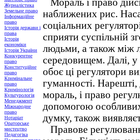
Мораль і право дійсн
Журналістика
Земельне право
наближених рис. Наса
Інформаційне
право
соціальних регуляторі
Історія держави і
права
сприяти суспільній зг
Історія
економіки
людьми, а також між 
Історія України
Конкурентне
середовищем. Далі, у 
право
Конституційне
обоє ці регулятори ви
право
Кримінальне
гуманності. Нарешті, 
право
Кримінологія
мораль, і право регул
Культурологія
Менеджмент
допомогою особливих 
Міжнародне
право
думку, також виявляєт
Нотаріат
Ораторське
Правове регулюванн
мистецтво
Педагогіка