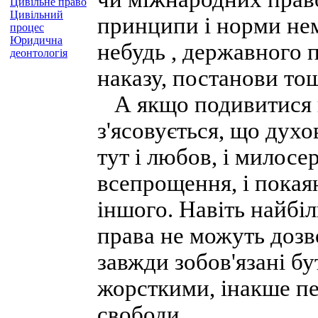
Цивільне право
Цивільний
принципи і норми нем
процес
Юридична
небудь , державного п
деонтологія
наказу, постанови то
А якщо подивитися г
з'ясовується, що дух
тут і любов, і милосер
всепрощення, і покаян
іншого. Навіть найбі
права не можуть дозв
завжди зобов'язані б
жорсткими, інакше п
свободи.