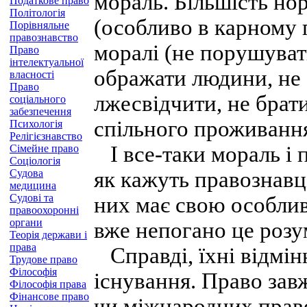
мораль. Більшість но
Податкове право
Політологія
(особливо в карному 
Порівняльне
правознавство
моралі (не порушуват
Право
інтелектуальної
ображати людини, не 
власності
Право
лжесвідчити, не брат
соціального
забезпечення
спільного проживання
Психологія
Релігієзнавство
І все-таки мораль і пр
Сімейне право
Соціологія
Судова
як кажуть правознавці
медицина
Судові та
них має свою особливу
правоохоронні
органи
вже непогано це розу
Теорія держави і
права
Справді, їхні відмін
Трудове право
Філософія
існування. Право зав
Філософія права
Фінансове право
чи міжнародних прав