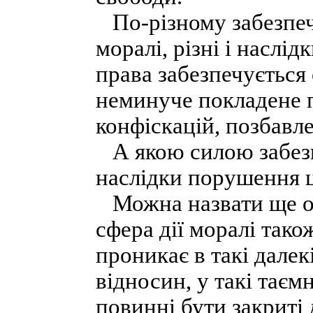
По-різному забезпеч
моралі, різні і наслі
права забезпечується
неминуче покладене п
конфіскацій, позбавл
А якою силою забезпе
наслідки порушення 
Можна назвати ще одн
сфера дії моралі так
проникає в такі дале
відносин, у такі таєм
повинні бути закриті 