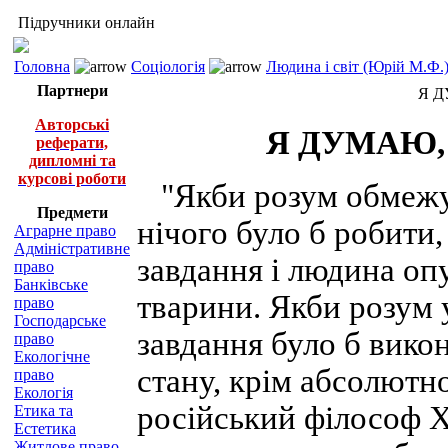
Підручники онлайн
Головна
Соціологія
Людина і світ (Юрій М.Ф.
Партнери
Я Д
Авторські
Я ДУМАЮ, 
реферати,
дипломні та
курсові роботи
"Якби розум обмежув
Предмети
нічого було б робити,
Аграрне право
Адміністративне
завдання і людина опу
право
Банківське
тварини. Якби розум 
право
Господарське
завдання було б вико
право
Екологічне
стану, крім абсолютн
право
Екологія
російський філософ X
Етика та
Естетика
Житлове право