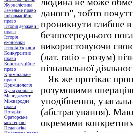
людина не може обме
Журналістика
Земельне право
даного", тобто почут
Інформаційне
право
проникнути глибше в 
Історія держави і
права
безпосереднього погл
Історія
економіки
використовуючи свою 
Історія України
Конкурентне
(лат. ratio - розум) п
право
Конституційне
пізнавальної діяльнос
право
Кримінальне
Як же протікає про
право
Кримінологія
розумовими операціями
Культурологія
Менеджмент
уподібнення, узагаль
Міжнародне
право
(абстрагування). Маю
Нотаріат
Ораторське
окремими конкретним
мистецтво
Педагогіка