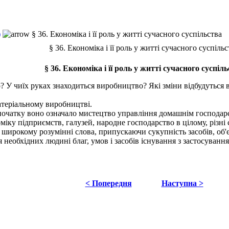
)
§ 36. Економіка і її роль у житті сучасного суспільства
§ 36. Економіка і її роль у житті сучасного суспільс
§ 36. Економіка і її роль у житті сучасного суспіл
У чиїх руках знаходиться виробництво? Які зміни відбудуться в
атеріальному виробництві.
чатку воно означало мистецтво управління домашнім господарс
міку підприємств, галузей, народне господарство в цілому, різні
 широкому розумінні слова, припускаючи сукупність засобів, об'
необхідних людині благ, умов і засобів існування з застосування
< Попередня
Наступна >