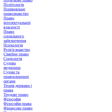
Податкове право
Політологія
Порівняльне
правознавство
Право
інтелектуальної
власності
Право
соціального
забезпечення
Психологія
Релігієзнавство
Сімейне право
Соціологія
Судова
медицина
Судові та
правоохоронні
органи
Теорія держави і
права
Трудове право
Філософія
Філософія права
Фінансове право