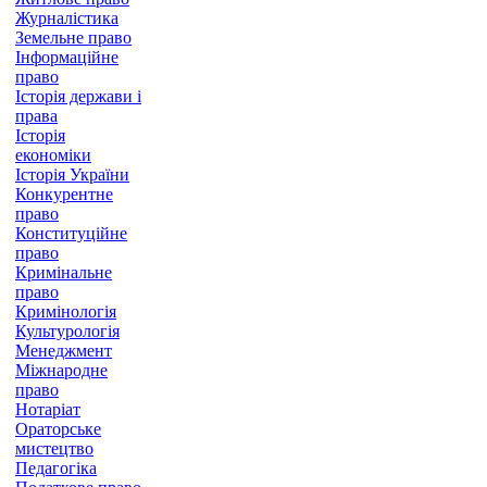
Журналістика
Земельне право
Інформаційне
право
Історія держави і
права
Історія
економіки
Історія України
Конкурентне
право
Конституційне
право
Кримінальне
право
Кримінологія
Культурологія
Менеджмент
Міжнародне
право
Нотаріат
Ораторське
мистецтво
Педагогіка