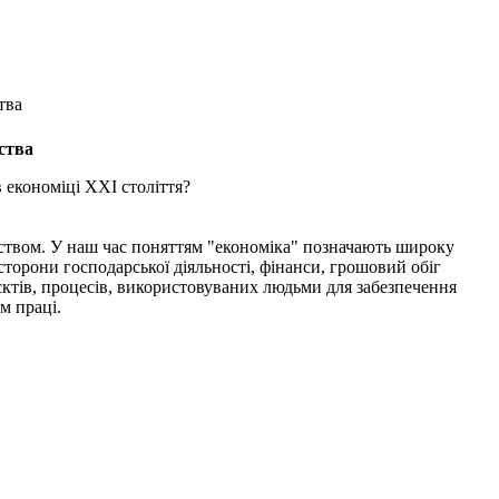
тва
ьства
 економіці XXI століття?
твом. У наш час поняттям "економіка" позначають широку
 сторони господарської діяльності, фінанси, грошовий обіг
єктів, процесів, використовуваних людьми для забезпечення
м праці.