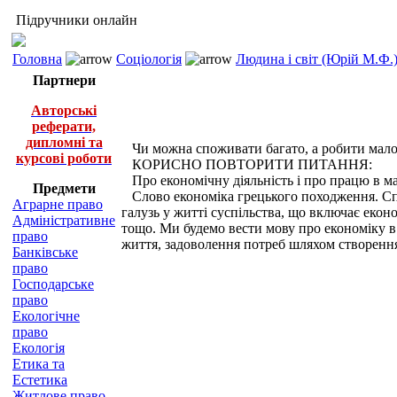
Підручники онлайн
Головна
Соціологія
Людина і світ (Юрій М.Ф.
Партнери
Авторські
реферати,
дипломні та
Чи можна споживати багато, а робити мало? 
курсові роботи
КОРИСНО ПОВТОРИТИ ПИТАННЯ:
Про економічну діяльність і про працю в м
Предмети
Слово економіка грецького походження. Спо
Аграрне право
галузь у житті суспільства, що включає еконо
Адміністративне
тощо. Ми будемо вести мову про економіку в
право
життя, задоволення потреб шляхом створення 
Банківське
право
Господарське
право
Екологічне
право
Екологія
Етика та
Естетика
Житлове право