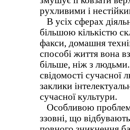
змушує її ковзати вер
рухливими і нестійки
В усіх сферах діяльн
більшою кількістю ск
факси, домашня техні
способі життя вона вз
більше, ніж з людьми.
свідомості сучасної 
заклики інтелектуальн
сучасної культури.
Особливою проблемою
ззовні, що відбувають
повного зникнення ба