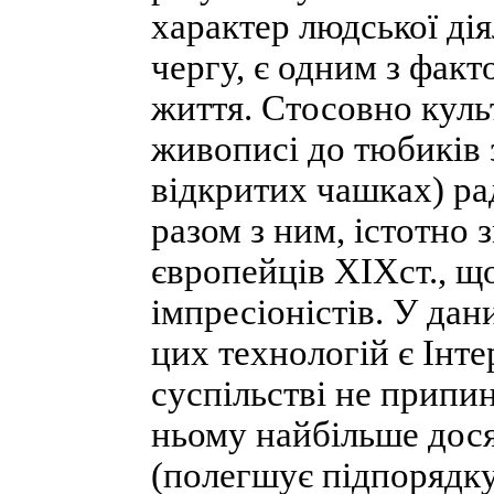
характер людської дія
чергу, є одним з факт
життя. Стосовно куль
живописі до тюбиків 
відкритих чашках) ра
разом з ним, істотно 
європейців XIXст., щ
імпресіоністів. У да
цих технологій є Інте
суспільстві не припин
ньому найбільше дося
(полегшує підпорядку