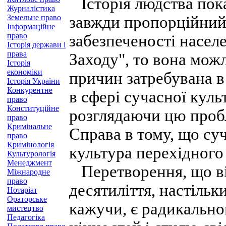
Історія людства пока
Журналістика
Земельне право
завжди пропорційний
Інформаційне
право
забезпеченості насел
Історія держави і
права
Заходу", то вона можл
Історія
економіки
причин затребувана в 
Історія України
Конкурентне
в сфері сучасної куль
право
Конституційне
розглядаючи цю пробл
право
Кримінальне
Справа в тому, що суч
право
Кримінологія
культура перехідного 
Культурологія
Менеджмент
Перетворення, що від
Міжнародне
право
десятиліття, настільк
Нотаріат
Ораторське
кажучи, є радикально
мистецтво
Педагогіка