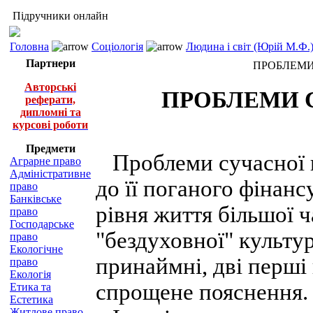
Підручники онлайн
Головна
Соціологія
Людина і світ (Юрій М.Ф.
Партнери
ПРОБЛЕМИ
Авторські
ПРОБЛЕМИ 
реферати,
дипломні та
курсові роботи
Предмети
Проблеми сучасної ві
Аграрне право
Адміністративне
до її поганого фінанс
право
Банківське
рівня життя більшої 
право
Господарське
"бездуховної" культу
право
Екологічне
принаймні, дві перші
право
Екологія
спрощене пояснення.
Етика та
Естетика
Житлове право