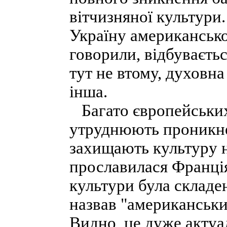
вітчизняної культури
Україну американсько
говорили, відбувається
тут не втому, духовна
інша.
Багато європейських
утруднюють проникне
захищають культуру 
прославилася Франція
культури була складе
назвав "американськи
Видно, це дуже актуал