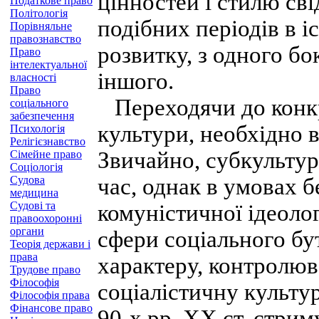
цінностей і стилю св
Податкове право
Політологія
подібних періодів в і
Порівняльне
правознавство
розвитку, з одного бок
Право
інтелектуальної
іншого.
власності
Право
Переходячи до конкр
соціального
забезпечення
культури, необхідно в
Психологія
Релігієзнавство
Звичайно, субкультур
Сімейне право
Соціологія
Судова
час, однак в умовах 
медицина
Судові та
комуністичної ідеолог
правоохоронні
органи
сфери соціального бут
Теорія держави і
права
характеру, контролюв
Трудове право
Філософія
соціалістичну культу
Філософія права
Фінансове право
90-х рр. XX ст. стрим