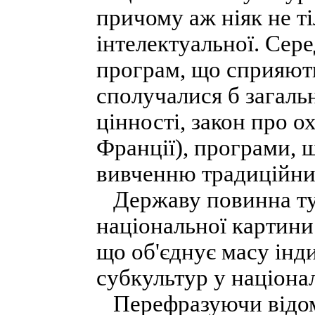
причому аж ніяк не ті
інтелектуальної. Сере
програм, що сприяють
сполучалися б загальн
цінності, закон про о
Франції), програми, 
вивченню традиційни
Державу повинна ту
національної картини 
що об'єднує масу інди
субкультур у націона
Перефразуючи відомі