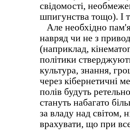
свідомості, необмеже
шпигунства тощо). І т
Але необхідно пам'ят
навряд чи не з приво
(наприклад, кінематог
політики стверджують
культура, знання, гро
через кібернетичні м
полів будуть ретельно
стануть набагато біл
за владу над світом, 
врахувати, що при вс