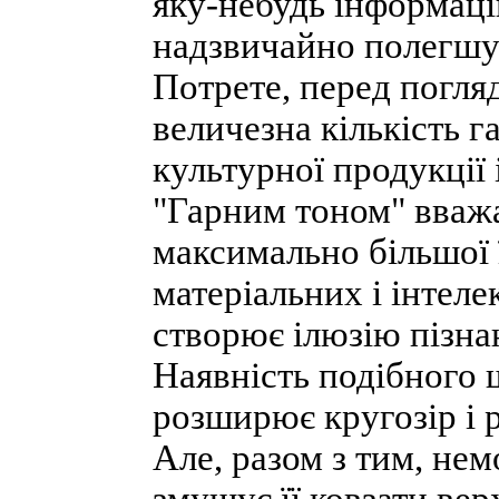
яку-небудь інформац
надзвичайно полегшує
Потрете, перед погля
величезна кількість г
культурної продукції 
"Гарним тоном" вваж
максимально більшої ї
матеріальних і інтел
створює ілюзію пізнан
Наявність подібного 
розширює кругозір і
Але, разом з тим, не