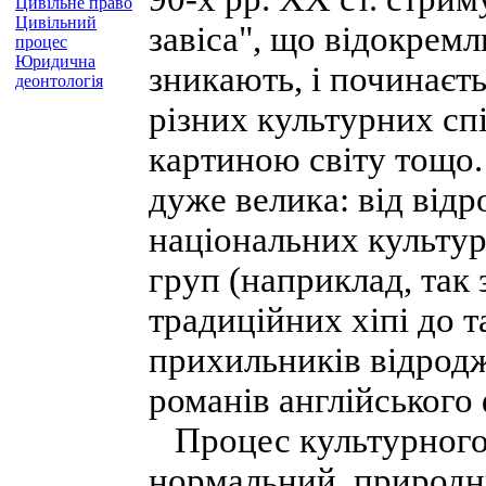
Цивільне право
Цивільний
завіса", що відокремл
процес
Юридична
зникають, і починаєт
деонтологія
різних культурних спі
картиною світу тощо. К
дуже велика: від від
національних культур
груп (наприклад, так 
традиційних хіпі до т
прихильників відрод
романів англійського 
Процес культурного 
нормальний, природни