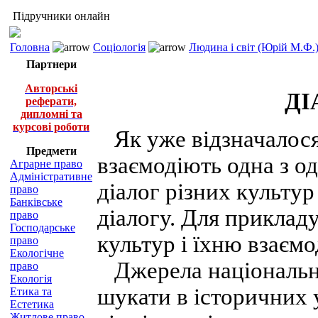
Підручники онлайн
Головна
Соціологія
Людина і світ (Юрій М.Ф.
Партнери
Авторські
ДІ
реферати,
дипломні та
курсові роботи
Як уже відзначалося,
Предмети
взаємодіють одна з о
Аграрне право
Адміністративне
діалог різних культур
право
Банківське
діалогу. Для приклад
право
Господарське
культур і їхню взаємо
право
Екологічне
Джерела національни
право
Екологія
шукати в історичних 
Етика та
Естетика
Житлове право