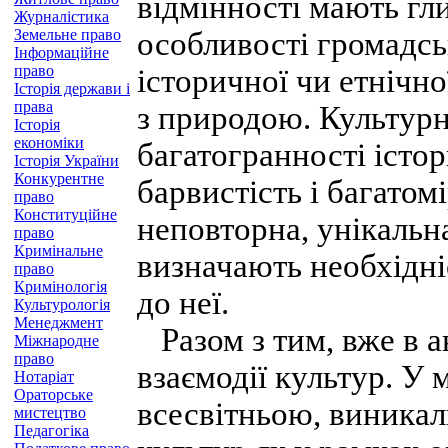
відмінності мають гли
Журналістика
Земельне право
особливості громадськ
Інформаційне
право
історичної чи етнічної
Історія держави і
права
з природою. Культурні
Історія
економіки
багатогранності істо
Історія України
Конкурентне
барвистість і багатом
право
Конституційне
неповторна, унікальна
право
Кримінальне
визначають необхідні
право
Кримінологія
до неї.
Культурологія
Менеджмент
Разом з тим, вже в а
Міжнародне
право
взаємодії культур. У м
Нотаріат
Ораторське
всесвітньою, виникал
мистецтво
Педагогіка