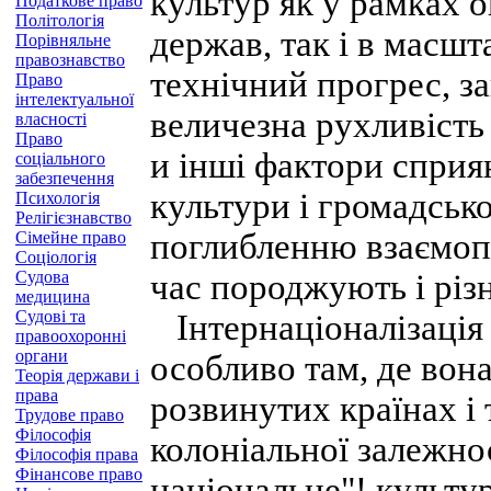
культур як у рамках 
Податкове право
Політологія
держав, так і в масшт
Порівняльне
правознавство
технічний прогрес, за
Право
інтелектуальної
величезна рухливість 
власності
Право
и інші фактори сприя
соціального
забезпечення
культури і громадськ
Психологія
Релігієзнавство
поглибленню взаємопр
Сімейне право
Соціологія
Судова
час породжують і різ
медицина
Судові та
Інтернаціоналізація 
правоохоронні
органи
особливо там, де вон
Теорія держави і
права
розвинутих країнах і 
Трудове право
Філософія
колоніальної залежно
Філософія права
Фінансове право
національне"! культу