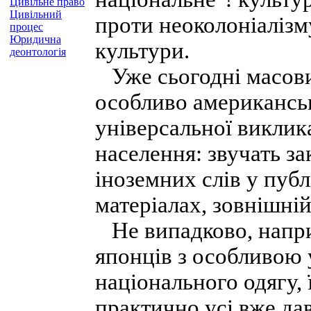
Цивільне право
Цивільний
проти неоколоніалізму
процес
Юридична
культури.
деонтологія
Уже сьогодні масовий
особливо американськ
універсальної виклика
населення: звучать з
іноземних слів у пуб
матеріалах, зовнішній
Не випадково, напри
японців з особливою 
національного одягу, ї
практично усі вже дав