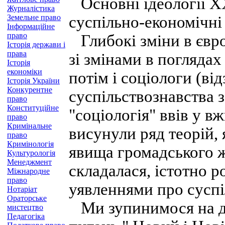
Основні ідеології XX
Журналістика
Земельне право
суспільно-економічні
Інформаційне
право
Глибокі зміни в євр
Історія держави і
права
зі змінами в поглядах
Історія
економіки
потім і соціологи (ві
Історія України
Конкурентне
суспільствознавства з
право
Конституційне
"соціологія" ввів у 
право
Кримінальне
висунули ряд теорій, 
право
Кримінологія
явища громадського ж
Культурологія
Менеджмент
складалася, істотно 
Міжнародне
право
уявленнями про суспі
Нотаріат
Ораторське
Ми зупинимося на д
мистецтво
Педагогіка