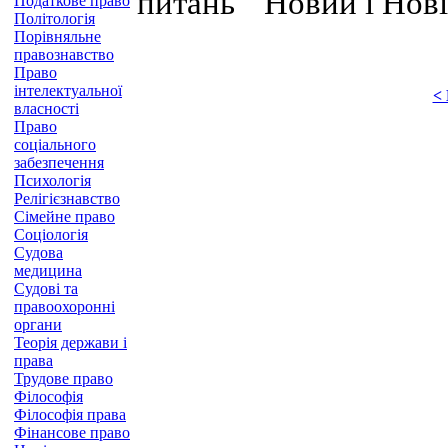
питань " Новий і Нові
Податкове право
Політологія
Порівняльне
правознавство
Право
інтелектуальної
<
власності
Право
соціального
забезпечення
Психологія
Релігієзнавство
Сімейне право
Соціологія
Судова
медицина
Судові та
правоохоронні
органи
Теорія держави і
права
Трудове право
Філософія
Філософія права
Фінансове право