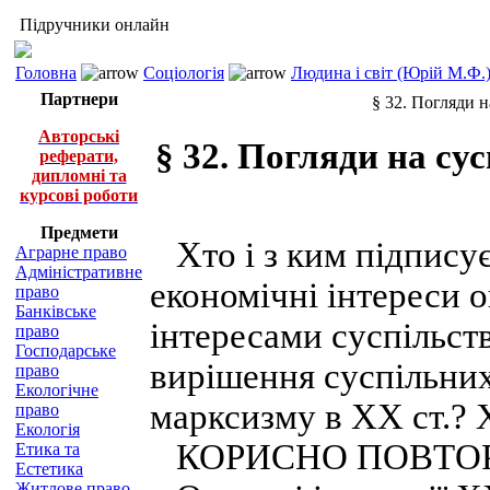
Підручники онлайн
Головна
Соціологія
Людина і світ (Юрій М.Ф.
Партнери
§ 32. Погляди н
Авторські
§ 32. Погляди на су
реферати,
дипломні та
курсові роботи
Предмети
Хто і з ким підписує
Аграрне право
Адміністративне
економічні інтереси 
право
Банківське
інтересами суспільст
право
Господарське
вирішення суспільних
право
Екологічне
марксизму в XX ст.? 
право
Екологія
КОРИСНО ПОВТОР
Етика та
Естетика
Житлове право