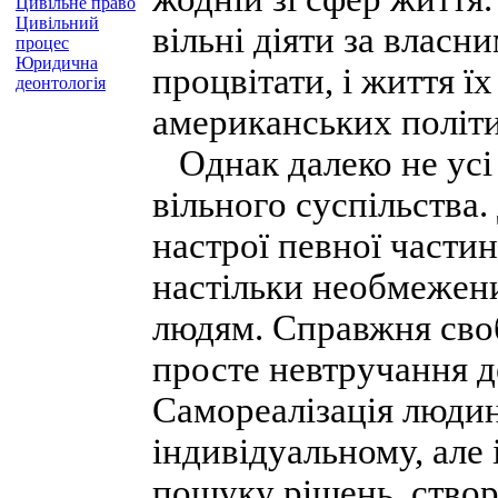
Цивільне право
Цивільний
вільні діяти за власн
процес
Юридична
процвітати, і життя ї
деонтологія
американських політи
Однак далеко не усі
вільного суспільства.
настрої певної части
настільки необмежени
людям. Справжня сво
просте невтручання д
Самореалізація людин
індивідуальному, але 
пошуку рішень, створ