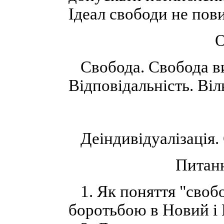
Ідеал свободи не пови
О
Свобода. Свобода ви
Відповідальність. Віл
Деіндивідуалізація. 
Питанн
1. Як поняття "свобо
боротьбою в Новий і 