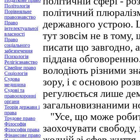
політичній сфері - ро
Податкове право
Політологія
політичний плюраліз
Порівняльне
правознавство
державного устрою. Ц
Право
інтелектуальної
тут зовсім не в тому
власності
Право
писати що завгодно, а
соціального
забезпечення
піддана обговоренню.
Психологія
Релігієзнавство
володіють різними зн
Сімейне право
Соціологія
Судова
зору, і є основою ро
медицина
Судові та
регулюється лише де
правоохоронні
органи
загальновизнаними н
Теорія держави і
права
"Усе, що може робити
Трудове право
Філософія
заохочувати свободу,
Філософія права
Фінансове право
жодній зі сфер життя.