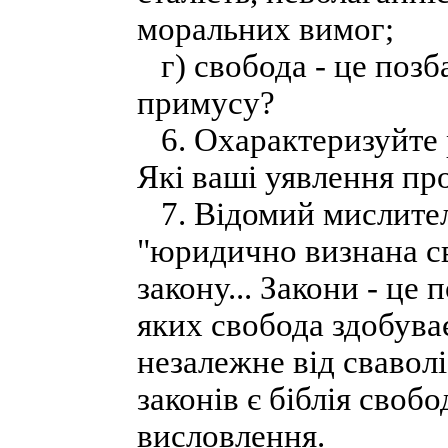
моральних вимог;
г) свобода - це позб
примусу?
6. Охарактеризуйте р
Які ваші уявлення про
7. Відомий мислител
"юридично визнана св
закону... Закони - це 
яких свобода здобува
незалежне від сваволі
законів є біблія своб
висловлення.