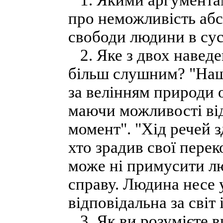
1. Якими аргументам
про неможливість абс
свободи людини в сус
2. Яке з двох наведе
більш слушним? "Наше
за велінням природи о
маючи можливості від
момент". "Хід речей 
хто зрадив свої перек
може ні примусити люд
справу. Людина несе у
відповідальна за світ 
3. Як ви розумієте ви