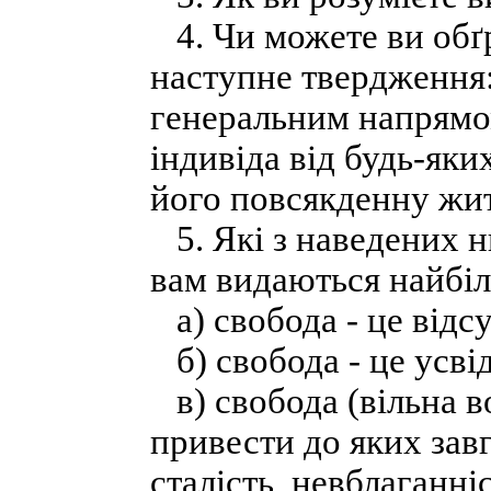
4. Чи можете ви обґ
наступне твердження:
генеральним напрямо
індивіда від будь-яки
його повсякденну жит
5. Які з наведених н
вам видаються найбі
а) свобода - це відс
б) свобода - це усві
в) свобода (вільна во
привести до яких завг
сталість, невблаганн