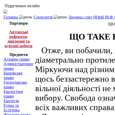
Підручники онлайн
Головна
Соціологія
Людина і світ (Юрій М.Ф.
Партнери
ЩО
Авторські
ЩО ТАКЕ 
реферати,
дипломні та
курсові роботи
Отже, ви побачили, я
Предмети
діаметрально протиле
Аграрне право
Адміністративне
Міркуючи над різним
право
Банківське
щось беззастережно в
право
Господарське
вільної діяльності не
право
Екологічне
вибору. Свобода означ
право
Екологія
всіх важливих справа
Етика та
Естетика
Житлове право