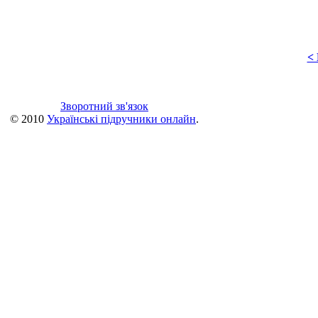
<
Зворотний зв'язок
© 2010
Українські підручники онлайн
.