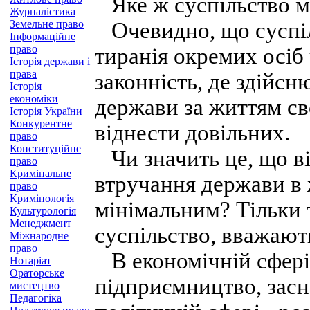
Яке ж суспільство м
Журналістика
Земельне право
Очевидно, що суспіль
Інформаційне
право
тиранія окремих осіб
Історія держави і
права
законність, де здійс
Історія
економіки
держави за життям св
Історія України
Конкурентне
віднести довільних.
право
Конституційне
Чи значить це, що ві
право
Кримінальне
втручання держави в
право
Кримінологія
мінімальним? Тільки 
Культурологія
Менеджмент
суспільство, вважають
Міжнародне
право
В економічній сфері 
Нотаріат
Ораторське
підприємництво, засн
мистецтво
Педагогіка