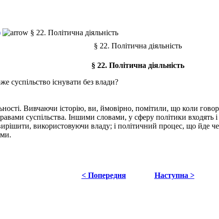
)
§ 22. Політична діяльність
§ 22. Політична діяльність
§ 22. Політична діяльність
е суспільство існувати без влади?
ності. Вивчаючи історію, ви, ймовірно, помітили, що коли говоря
вами суспільства. Іншими словами, у сферу політики входять і по
ь вирішити, використовуючи владу; і політичний процес, що йде че
рми.
< Попередня
Наступна >