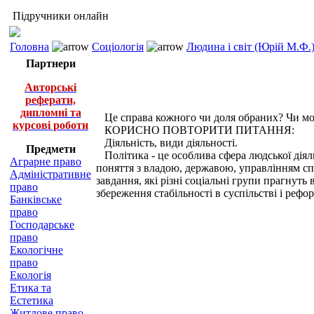
Підручники онлайн
Головна
Соціологія
Людина і світ (Юрій М.Ф.
Партнери
Авторські
реферати,
дипломні та
Це справа кожного чи доля обраних? Чи мож
курсові роботи
КОРИСНО ПОВТОРИТИ ПИТАННЯ:
Діяльність, види діяльності.
Предмети
Політика - це особлива сфера людської діяль
Аграрне право
поняття з владою, державою, управлінням спра
Адміністративне
завдання, які різні соціальні групи прагнут
право
збереження стабільності в суспільстві і рефо
Банківське
право
Господарське
право
Екологічне
право
Екологія
Етика та
Естетика
Житлове право