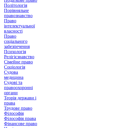
Податкове право
Політологія
Порівняльне
правознавство
Право
інтелектуальної
власності
Право
соціального
забезпечення
Психологія
Релігієзнавство
Сімейне право
Соціологія
Судова
медицина
Судові та
правоохоронні
органи
Теорія держави і
права
Трудове право
Філософія
Філософія права
Фінансове право