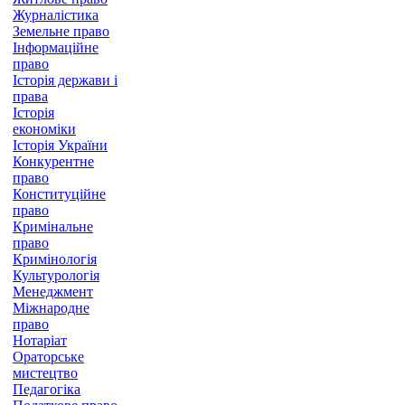
Журналістика
Земельне право
Інформаційне
право
Історія держави і
права
Історія
економіки
Історія України
Конкурентне
право
Конституційне
право
Кримінальне
право
Кримінологія
Культурологія
Менеджмент
Міжнародне
право
Нотаріат
Ораторське
мистецтво
Педагогіка