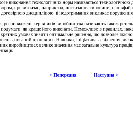
Строге виконання технологічних норм називається технологічною
ором, що визначає, наприклад, постачання сировини, напівфабрик
 договірною дисципліною. її недотримання викликає порушення 
, розпоряджень керівників виробництва називають також ретельн
думати, як краще його виконати. Неможливо в правилах, наказа
кретних умовах знайти оптимальне рішення, що дозволяє якісно 
вець - поганий працівник. Навпаки, ініціатива - свідчення висок
их виробництвах велике значення має загальна культура працівн
ізації.
< Попередня
Наступна >