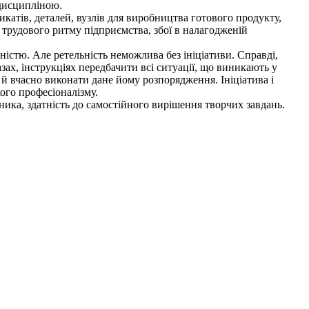
 дисципліною.
атів, деталей, вузлів для виробництва готового продукту,
трудового ритму підприємства, збої в налагодженій
істю. Але ретельність неможлива без ініціативи. Справді,
х, інструкціях передбачити всі ситуації, що виникають у
й вчасно виконати дане йому розпорядження. Ініціатива і
ого професіоналізму.
ика, здатність до самостійного вирішення творчих завдань.