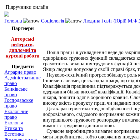
Підручники онлайн
Головна
Соціологія
Людина і світ (Юрій М.Ф.
Партнери
Авторські
реферати,
дипломні та
Поділ праці і її ускладнення веде до закріпл
курсові роботи
однорідних трудових функцій складаються конк
грамотність виконання трудових функцій пев
Предмети
Якщо людина допускає у своїй справі брак, т
Аграрне право
Науково-технічний прогрес збільшує роль ква
Адміністративне
Іншими словами, це складна праця, що відріз
право
Кваліфікація працівника підтверджується до
Банківське
одержання більш високої кваліфікації. Квал
право
лікаря, пошити одяг в хорошого кравця. Сло
Господарське
високу якість продукту праці чи наданих пос
право
Для характеристики трудової діяльності нед
Екологічне
добровільного, свідомого дотримання кожним 
право
внутрішнього трудового розпорядку вимагают
Екологія
вимог і є трудовою дисципліною.
Етика та
Сучасне виробництво вимагає дотримання пе
Естетика
мети виробництва, тобто одержання продукту
Житлове право