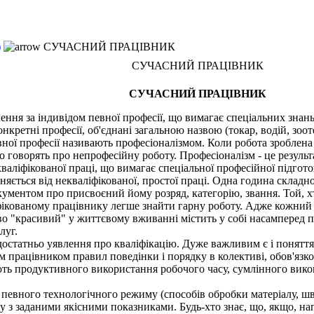
)
СУЧАСНИЙ ПРАЦІВНИК
СУЧАСНИЙ ПРАЦІВНИК
СУЧАСНИЙ ПРАЦІВНИК
ення за індивідом певної професії, що вимагає спеціальних знань 
ретні професії, об'єднані загальною назвою (токар, водій, зоотех
ної професії називають професіоналізмом. Коли робота зроблена 
о говорять про непрофесійну роботу. Професіоналізм - це результа
ліфікованої праці, що вимагає спеціальної професійної підготов
няється від некваліфікованої, простої праці. Одна година складно
кументом про присвоєний йому розряд, категорію, звання. Той, х
іфікованому працівнику легше знайти гарну роботу. Адже кожний
во "красивий" у життєвому вживанні містить у собі насамперед п
луг.
остатньо уявлення про кваліфікацію. Дуже важливим є і поняття
працівником правил поведінки і порядку в колективі, обов'язко
ь продуктивного використання робочого часу, сумлінного викона
вного технологічного режиму (способів обробки матеріалу, шви
 з заданими якісними показниками. Будь-хто знає, що, якщо, нап