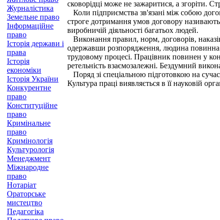
сковорідці може не зажаритися, а згоріти. 
Журналістика
Коли підприємства зв'язані між собою догов
Земельне право
строге дотримання умов договору називають
Інформаційне
виробничій діяльності багатьох людей.
право
Виконання правил, норм, договорів, наказів
Історія держави і
одержавши розпорядження, людина повинна по
права
трудовому процесі. Працівник повинен у кон
Історія
ретельність взаємозалежні. Бездумний викона
економіки
Поряд зі спеціальною підготовкою на сучасн
Історія України
Культура праці виявляється в її науковій орган
Конкурентне
право
Конституційне
право
Кримінальне
право
Кримінологія
Культурологія
Менеджмент
Міжнародне
право
Нотаріат
Ораторське
мистецтво
Педагогіка