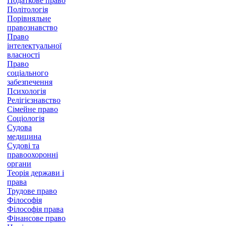
Податкове право
Політологія
Порівняльне
правознавство
Право
інтелектуальної
власності
Право
соціального
забезпечення
Психологія
Релігієзнавство
Сімейне право
Соціологія
Судова
медицина
Судові та
правоохоронні
органи
Теорія держави і
права
Трудове право
Філософія
Філософія права
Фінансове право