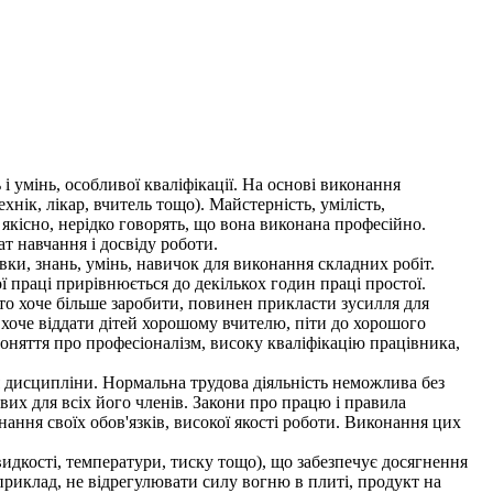
і умінь, особливої кваліфікації. На основі виконання
нік, лікар, вчитель тощо). Майстерність, умілість,
якісно, нерідко говорять, що вона виконана професійно.
т навчання і досвіду роботи.
ки, знань, умінь, навичок для виконання складних робіт.
ї праці прирівнюється до декількох годин праці простої.
то хоче більше заробити, повинен прикласти зусилля для
 хоче віддати дітей хорошому вчителю, піти до хорошого
оняття про професіоналізм, високу кваліфікацію працівника,
 дисципліни. Нормальна трудова діяльність неможлива без
вих для всіх його членів. Закони про працю і правила
ння своїх обов'язків, високої якості роботи. Виконання цих
дкості, температури, тиску тощо), що забезпечує досягнення
риклад, не відрегулювати силу вогню в плиті, продукт на