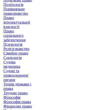
Податкове право
Політологія
Порівняльне
правознавство
Право
інтелектуальної
власності
Право
соціального
забезпечення
Психологія
Релігієзнавство
Сімейне право
Соціологія
Судова
медицина
Судові та
правоохоронні
органи
Теорія держави і
права
Трудове право
Філософія
Філософія права
Фінансове право