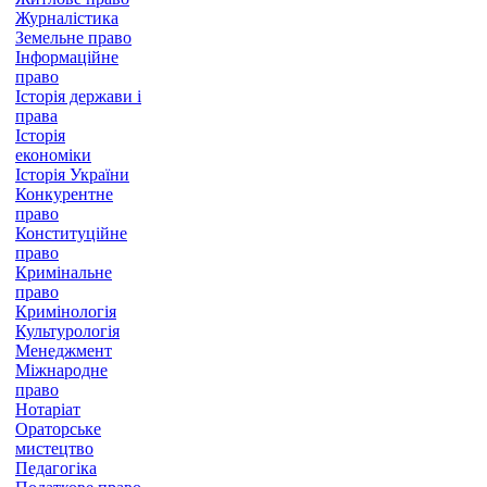
Журналістика
Земельне право
Інформаційне
право
Історія держави і
права
Історія
економіки
Історія України
Конкурентне
право
Конституційне
право
Кримінальне
право
Кримінологія
Культурологія
Менеджмент
Міжнародне
право
Нотаріат
Ораторське
мистецтво
Педагогіка