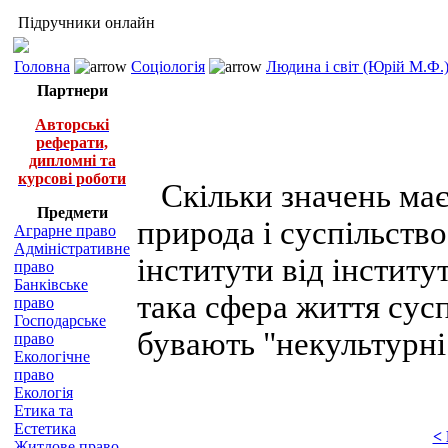
Підручники онлайн
Головна
Соціологія
Людина і світ (Юрій М.Ф.
Партнери
Авторські
реферати,
дипломні та
курсові роботи
Скільки значень має 
Предмети
природа і суспільство
Аграрне право
Адміністративне
інститути від інститут
право
Банківське
така сфера життя сусп
право
Господарське
бувають "некультурні
право
Екологічне
право
Екологія
Етика та
Естетика
<
Житлове право