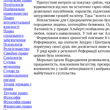
Податкове право
Припустимі витрати ці покупку срібли, чудов
Політологія
відмовитися від них чи остаточно гарно обм
Порівняльне
дозвільних нахлібників, паразитів, підлесни
правознавство
шпурлянням грошей на вітер. Така "золота се
Право
Невластивою для Середньовіччя рисою була ві
інтелектуальної
породжена людина, потенційно безмежна. Одн
власності
Активність у працях Альберті позбавлена рел
Право
любов, повага навколишніх. У той же час Альб
соціального
Формування нових цінностей пов'язане й із
забезпечення
Реформацією, що охопили Західну і Централь
Психологія
порятунку своєї душі, він досягається лише
Релігієзнавство
У ряді країн у результаті Реформації катол
Сімейне право
церкви була зломлена.
Соціологія
Моральні ідеали Відродження розвивалися, в
Судова
працьовитість, поклоніння багатству, презир
медицина
впевненістю у своїй непогрішності і вибрано
Судові та
майбутнього суспільства.
правоохоронні
органи
Теорія держави і
права
Трудове право
Філософія
Філософія права
Фінансове право