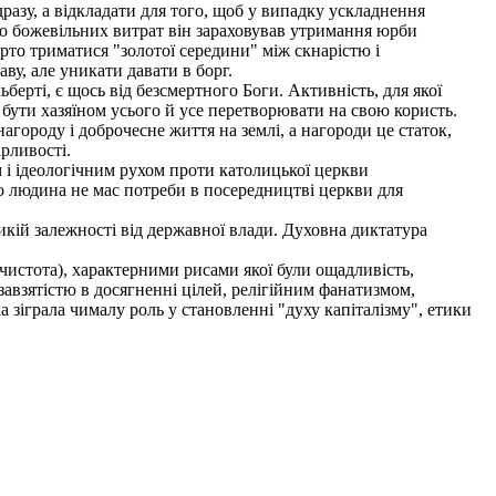
разу, а відкладати для того, щоб у випадку ускладнення
 До божевільних витрат він зараховував утримання юрби
арто триматися "золотої середини" між скнарістю і
ву, але уникати давати в борг.
ерті, є щось від безсмертного Боги. Активність, для якої
бути хазяїном усього й усе перетворювати на свою користь.
городу і доброчесне життя на землі, а нагороди це статок,
арливості.
і ідеологічним рухом проти католицької церкви
о людина не мас потреби в посередництві церкви для
кій залежності від державної влади. Духовна диктатура
чистота), характерними рисами якої були ощадливість,
завзятістю в досягненні цілей, релігійним фанатизмом,
 зіграла чималу роль у становленні "духу капіталізму", етики