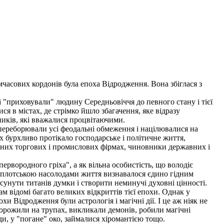
часових кордонів була епоха Відродження. Вона збіглася з
"приховували" людину Середньовіччя до певного стану і тієї
ся в містах, де стрімко йшло збагачення, яке відразу
ників, які вважалися процвітаючими.
о переборювали усі феодальні обмеження і націлювалися на
 бурхливо протікало господарське і політичне життя,
різних торгових і промислових фірмах, чиновники державних і
ервородного гріха", а як вільна особистість, що володіє
і плотською насолодами життя визнавалося єдино гідним
исунути титанів думки і створити неминучі духовні цінності.
ам відомі багато великих відкриттів тієї епохи. Однак у
и Відродження були астрологія і магічні дії. І це аж ніяк не
орожили на трупах, викликали демонів, робили магічні
ди, у "погане" око, займалися хіромантією тощо.