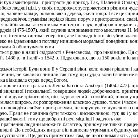
ув авантюризм - пристрасть до пригод. Так, Шалений Орландо (X
либоко людяні цілі, у своїх подорожах зустрічається з різними ч
, чарівне кільце, розмовляючі дерева, скелі тощо. І все це спри
редньовіччя, гуманізм нерідко йшов поруч з пристрастями, свав
я найбільшим заступником мистецтв і наук, відбирав придане в дів
рджіа (1475-1507), який служив для знаменитого мислителя Н. Ма
 політичним хистом і енергією, але і нещадністю: він убив власног
еко не ідеальними з погляду нинішньої моральної поведінки: вон
азами й обвинуваченнями.
ся рідко в нашій свідомості з Ренесансом,- про інквізицію. Ця с
 1480 р., в Італії - з 1542 р. Підраховано, що за 150 років в Іспані
ької історії. Були вони й у Середні віки, коли люди грішили і ка
чини, не каялися і чинили так тому, що суддю вони бачили не в 
яка відкидала страх перед Богом.
а прочитати в трактатах Леона Баттіста Альберті (1404-1472). п
і ввічливої і похвальної, товаришем людей доброчесних, привітни
и г ні и дуже зрілого віку, пін. задоволений і спокійний, пішов 
мілася широко, як розпорядження власною душею, тілом і часом.
Варто володіти своїми пристрастями, не порушувати душевного спо
ю. Праця не повинна бути тяжкою і виснажливою: тут, як і у вс
ращої якості, тому що добротні речі міцніші і радують око.
прагнення людини множити багатсво, причому не тільки працею,
евільні. До необхідних витрат він відносив утримання будинку, ма
в суспільстві. Щедрість припустима там, де цього вимагають . роз