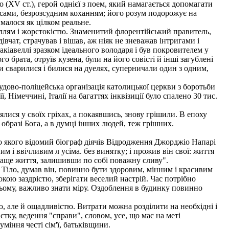
V ст.), герой однієї з поем, який намагається допомагати
удесами, безрозсудним коханням; його розум подорожує на
ймалося як цілком реальне.
іллям і жорстокістю. Знаменитий флорентійський правитель,
чат, страчував і вішав, аж ніяк не зневажав інтригами і
кіавеллі зразком ідеального володаря і був покровителем у
о брата, отруїв кузена, були на його совісті й інші загублені
и сварилися і билися на дуелях, суперничали один з одним,
удово-поліцейська організація католицької церкви з боротьби
ї, Німеччині, Італії на багаттях інквізиції було спалено 30 тис.
ялися у своїх гріхах, а покаявшись, знову грішили. В епоху
образі Бога, а в думці інших людей, теж грішних.
ро якого відомий біограф діячів Відродження Джорджіо Напарі
м і ввічливим л усіма. без винятку; і прожив він свої: життя
у краще життя, залишивши по собі поважну сливу".
 Тіло, думав він, повинно бути здоровим, мінним і красивим
кою заздрістю, зберігати веселий настрій. Час потрібно
ьому, важливо знати міру. Оздоблення в будинку повинно
 але й ощадливістю. Витрати можна розділити на необхідні і
єтку, ведення "справи", словом, усе, що мас на меті
уміння честі сім'ї, батьківщини.