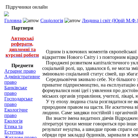
Підручники онлайн
Головна
Соціологія
Людина і світ (Юрій М.Ф.
Партнери
Авторські
реферати,
дипломні та
Одним із ключових моментів європейської іс
курсові роботи
відкриттям Нового Світу і з повторним відкр
Породжені розвитком капіталістичного уклад
Предмети
соціальній ролі, що, здавалося б, не могла з
Аграрне право
змінювало соціальний статус сімей, що збага
Адміністративне
Середньовіччя зживало себе. Усе більшого зн
право
приватне підприємництво, на експлуатацію н
Банківське
формувалися нові ідеї і уявлення про достої
право
міських органів управління, учителі, лікарі
Господарське
У ту епоху людина стала розглядатися не як н
право
природним правом на щастя. Не аскетична ві
Екологічне
людини. Саме завдяки постійній і органічній
право
Ви знаєте імена видатних діячів Відродження,
Екологія
літературі трохи менше говориться про інше -
Етика та
результат неуцтва, а швидше прояв спраги о
Естетика
обряди при закладці будинків, заривали в зе
Житлове право