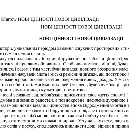
)
НОВІ ЦІННОСТІ НОВОЇ ЦИВІЛІЗАЦІЇ
НОВІ ЦІННОСТІ НОВОЇ ЦИВІЛІЗАЦІЇ
НОВІ ЦІННОСТІ НОВОЇ ЦИВІЛІЗАЦІЇ
торії, унікальним періодом ламання існуючих просторових і тим
иттям античного світу.
у господарювання історичні зрушення послабляли цінності, які 
мінитися ні при яких обставинах. Особливо помітні зміни відбували
тилися, і разом з тим часті були випадки повного розорення влас
ачення набували міста і міські ремісничі зв'язки, які поступов
айманої робочої сили з метою одержання нових доходів. У містах
нства особистості. Носіями цих ідей і уявлень були службовці в 
, юристи, художники, скульптори, поети тощо.
осій усіляких вад, зобов'язана присвятити своє життя спокуті "п
дмова від земних радостей, а повнокровне, насичене духовною 
 взаємодії нових ідеалів і цінностей епоха Відродження змогла в
 імовірно, не тільки з Підручників історії, але і з інших книг: в
 про те, що невід'ємною частиною життя і побуту суспільства епох
панувати таємничими силами природи. У ту далеку епоху люди в
млю ослів у посуху, сподіваючись викликати дощ, вірили в приви