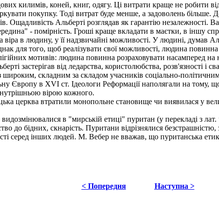
их килимів, коней, книг, одягу. Ці витрати краще не робити від
іркувати покупку. Тоді витрат буде менше, а задоволень більше.
ків. Ощадливість Альберті розглядав як гарантію незалежності. В
редина" - помірність. Гроші краще вкладати в маєтки, в іншу спра
ра в людину, у її надзвичайні можливості. У людині, думав Альб
ак для того, щоб реалізувати свої можливості, людина повинна 
ігійних мотивів: людина повинна розраховувати насамперед на на
ерті застерігав від ледарства, користолюбства, розв'язності і св
 широким, складним за складом учасників соціально-політичним 
ну Європу в XVІ ст. Ідеологи Реформації наполягали на тому, щ
 внутрішньою вірою кожного.
ицька церква втратили монопольне становище чи виявилася у вели
идозмінювалися в "мирській етиці" пуритан (у перекладі з лат. 
ство до бідних, скнарість. Пуритани відрізнялися безстрашністю, 
сті серед інших людей. М. Вебер не вважав, що пуританська етика
< Попередня
Наступна >