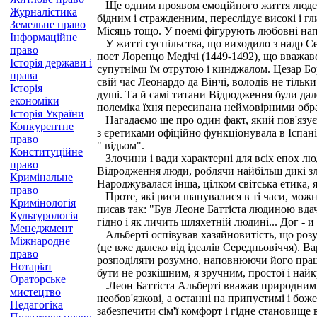
Ще одним проявом емоційного життя людей б
Журналістика
бідним і стражденним, переслідує високі і г
Земельне право
Місяць тощо. У поемі фігурують любовні напої
Інформаційне
У житті суспільства, що виходило з надр Се
право
поет Лоренцо Медічі (1449-1492), що вважавс
Історія держави і
супутніми їм отрутою і кинджалом. Цезар Бо
права
свій час Леонардо да Вінчі, володів не тільки
Історія
душі. Та й самі титани Відродження були дал
економіки
полеміка їхня пересипана неймовірними обр
Історія України
Нагадаємо ще про один факт, який пов'язуєть
Конкурентне
з єретиками офіційно функціонувала в Іспанії з
право
" відьом".
Конституційне
Злочини і вади характерні для всіх епох людс
право
Відродження люди, роблячи найбільш дикі зло
Кримінальне
Народжувалася інша, цілком світська етика, 
право
Проте, які риси шанувалися в ті часи, можн
Кримінологія
писав так: "Був Леоне Баттіста людиною вдач
Культурологія
гідно і як личить шляхетній людині... Дог - 
Менеджмент
Альберті оспівував хазяйновитість, що розу
Міжнародне
(це вже далеко від ідеалів Середньовіччя). 
право
розподіляти розумно, наповнюючи його праце
Нотаріат
бути не розкішним, я зручним, простої і найк
Ораторське
.Леон Баттіста Альберті вважав природним 
мистецтво
необов'язкові, а останні на припустимі і бож
Педагогіка
забезпечити сім'ї комфорт і гідне становище 