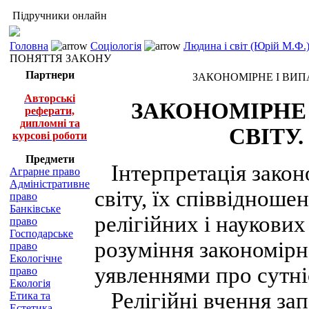
Підручники онлайн
Головна
Соціологія
Людина і світ (Юрій М.Ф.
ПОНЯТТЯ ЗАКОНУ
Партнери
ЗАКОНОМІРНЕ І ВИП
Авторські
ЗАКОНОМІРНЕ 
реферати,
дипломні та
СВІТУ
курсові роботи
Предмети
Інтерпретація законо
Аграрне право
Адміністративне
світу, їх співвідноше
право
Банківське
релігійних і наукових
право
Господарське
розуміння закономірно
право
Екологічне
уявленнями про сутні
право
Екологія
Релігійні вчення зап
Етика та
Естетика