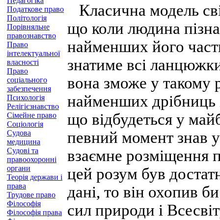
Педагогіка
Класична модель світ
Податкове право
Політологія
що коли людина пізна
Порівняльне
правознавство
найменших його части
Право
інтелектуальної
знатиме всі ланцюжки
власності
Право
вона зможе у такому 
соціального
забезпечення
найменших дрібниць і 
Психологія
Релігієзнавство
що відбудеться у май
Сімейне право
Соціологія
Судова
певний момент знав ус
медицина
Судові та
взаємне розміщення пр
правоохоронні
органи
цей розум був достат
Теорія держави і
права
дані, то він охопив 
Трудове право
Філософія
сил природи і Всесвіт
Філософія права