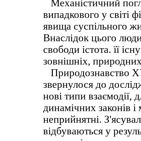
Механістичний погля
випадкового у світі ф
явища суспільного жит
Внаслідок цього люди
свободи істота. її іс
зовнішніх, природних
Природознавство ХУ
звернулося до дослід
нові типи взаємодії, 
динамічних законів і
неприйнятні. З'ясува
відбуваються у результ