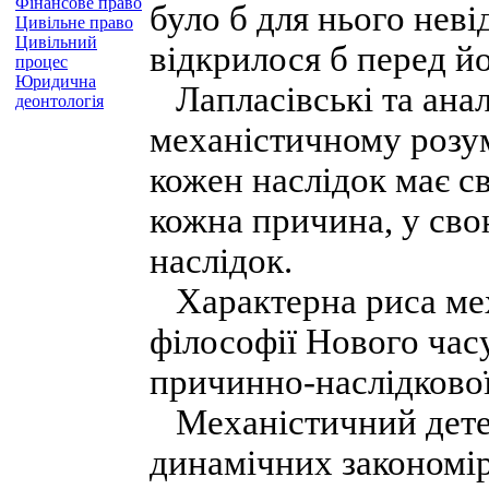
Фінансове право
було б для нього неві
Цивільне право
Цивільний
відкрилося б перед йо
процес
Юридична
Лапласівські та анал
деонтологія
механістичному розум
кожен наслідок має с
кожна причина, у сво
наслідок.
Характерна риса мех
філософії Нового часу
причинно-наслідкової
Механістичний детер
динамічних закономір