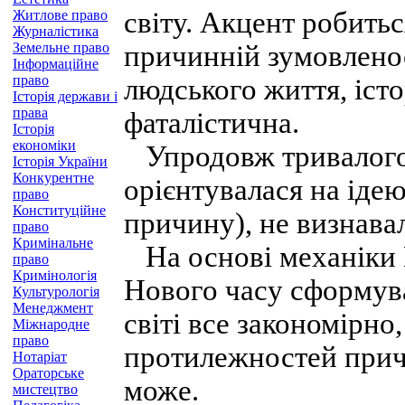
світу. Акцент робитьс
Житлове право
Журналістика
Земельне право
причинній зумовленос
Інформаційне
право
людського життя, істо
Історія держави і
права
фаталістична.
Історія
економіки
Упродовж тривалого ч
Історія України
Конкурентне
орієнтувалася на іде
право
Конституційне
причину), не визнава
право
Кримінальне
На основі механіки 
право
Кримінологія
Нового часу сформува
Культурологія
Менеджмент
світі все закономірно
Міжнародне
право
протилежностей прич
Нотаріат
Ораторське
може.
мистецтво