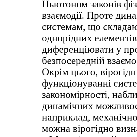
Ньютоном законів фі
взаємодії. Проте дина
системам, що складают
однорідних елементі
диференціювати у про
безпосередній взаємо
Окрім цього, вірогідн
функціонуванні систе
закономірності, набл
динамічних можливос
наприклад, механічної
можна вірогідно визна