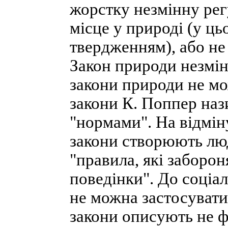
жорстку незмінну регу
місце у природі (у ць
твердженням), або не
Закон природи незмінн
закони природи не мо
закони К. Поппер наз
"нормами". На відмін
закони створюють люди
"правила, які заборо
поведінки". До соціал
не можна застосувати 
закони описують не ф