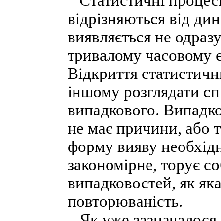
Статистичні процеси 
відрізняються від ди
виявляється не одразу
тривалому часовому е
Відкриття статистичн
іншому розглядати сп
випадкового. Випадко
не має причини, або т
форму вияву необхідн
закономірне, торує с
випадковостей, як яка
повторюваність.
Як уже зазначалося, 