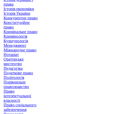
права
Історія економіки
Історія України
Конкурентне право
Конституційне
право
Кримінальне право
Кримінологія
Культурологія
Менеджмент
Міжнародне право
Нотаріат
Ораторське
мистецтво
Педагогіка
Податкове право
Політологія
Порівняльне
правознавство
Право
інтелектуальної
власності
Право соціального
забезпечення