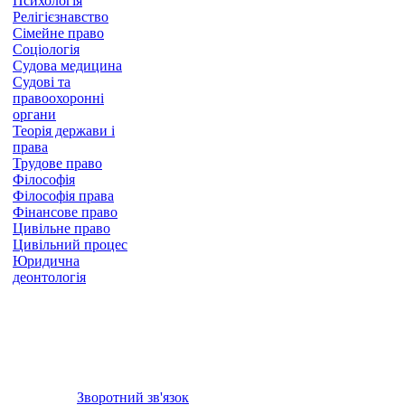
Психологія
Релігієзнавство
Сімейне право
Соціологія
Судова медицина
Судові та
правоохоронні
органи
Теорія держави і
права
Трудове право
Філософія
Філософія права
Фінансове право
Цивільне право
Цивільний процес
Юридична
деонтологія
Зворотний зв'язок