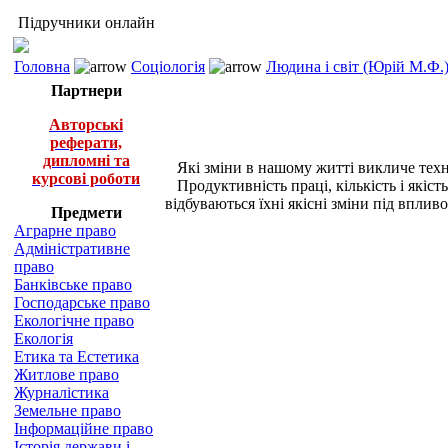
Підручники онлайн
Головна
Соціологія
Людина і світ (Юрій М.Ф.
Партнери
Авторські
реферати,
дипломні та
Які зміни в нашому житті викличе техні
курсові роботи
Продуктивність праці, кількість і якіст
відбуваються їхні якісні зміни під вплив
Предмети
Аграрне право
Адміністративне
право
Банківське право
Господарське право
Екологічне право
Екологія
Етика та Естетика
Житлове право
Журналістика
Земельне право
Інформаційне право
Історія держави і