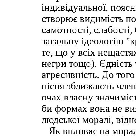
індивідуальної, пояс
створює видимість по
самотності, слабості,
загальну ідеологію "
те, що у всіх нещастях
негри тощо). Єдність 
агресивність. До того
пісня зближають член
очах власну значиміс
би формах вона не ви
людської моралі, від
Як впливає на мораль