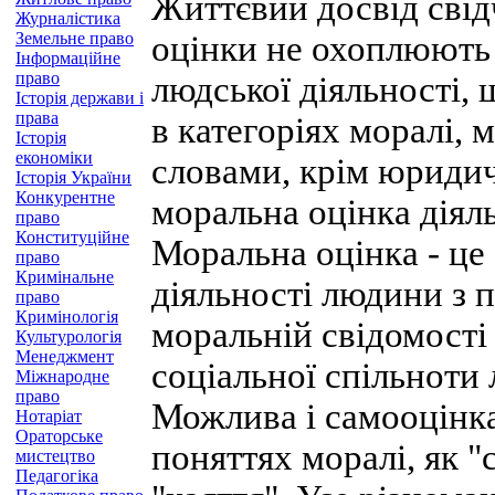
Життєвий досвід свід
Журналістика
Земельне право
оцінки не охоплюють 
Інформаційне
право
людської діяльності, 
Історія держави і
права
в категоріях моралі, 
Історія
економіки
словами, крім юридичн
Історія України
Конкурентне
моральна оцінка діял
право
Конституційне
Моральна оцінка - це
право
Кримінальне
діяльності людини з п
право
Кримінологія
моральній свідомості 
Культурологія
Менеджмент
соціальної спільноти
Міжнародне
право
Можлива і самооцінка
Нотаріат
Ораторське
поняттях моралі, як "с
мистецтво
Педагогіка