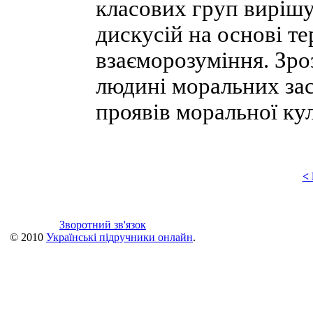
класових груп вирішу
дискусій на основі те
взаєморозуміння. Зро
людині моральних за
проявів моральної ку
<
Зворотний зв'язок
© 2010
Українські підручники онлайн
.