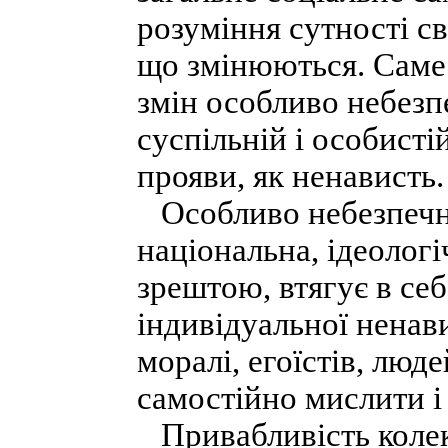
розуміння сутності св
що змінюються. Саме 
змін особливо небезп
суспільній і особисті
прояви, як ненависть.
Особливо небезпечна 
національна, ідеологі
зрештою, втягує в себ
індивідуальної ненави
моралі, егоїстів, люд
самостійно мислити і
Привабливість колект