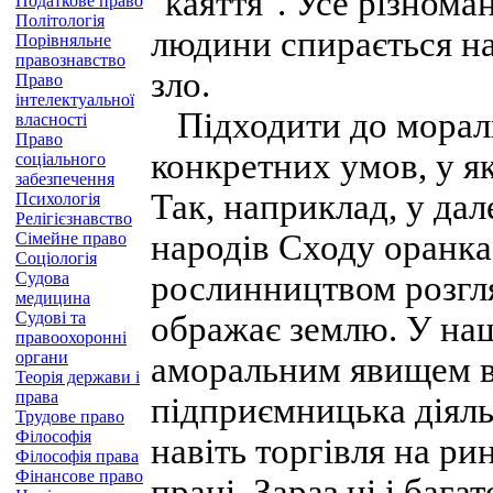
"каяття". Усе різнома
Податкове право
Політологія
людини спирається на 
Порівняльне
правознавство
зло.
Право
інтелектуальної
Підходити до мораль
власності
Право
конкретних умов, у як
соціального
забезпечення
Так, наприклад, у да
Психологія
Релігієзнавство
народів Сходу оранка 
Сімейне право
Соціологія
Судова
рослинництвом розгля
медицина
Судові та
ображає землю. У наш
правоохоронні
органи
аморальним явищем в
Теорія держави і
права
підприємницька діяль
Трудове право
Філософія
навіть торгівля на ри
Філософія права
Фінансове право
праці. Зараз ці і баг