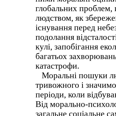
глобальних проблем, 
людством, як збереже
існування перед небе
подолання відсталості
кулі, запобігання еко
багатьох захворюван
катастрофи.
Моральні пошуки лю
тривожного і значимо
періоди, коли відбува
Від морально-психоло
загальне соціальне са