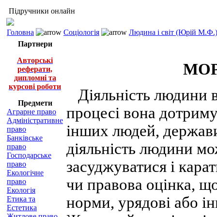
Підручники онлайн
Головна
Соціологія
Людина і світ (Юрій М.Ф.
Партнери
Авторські
МОР
реферати,
дипломні та
курсові роботи
Діяльність людини від
Предмети
процесі вона дотриму
Аграрне право
Адміністративне
інших людей, держави
право
Банківське
діяльність людини м
право
Господарське
засуджуватися і кара
право
Екологічне
чи правова оцінка, що
право
Екологія
норми, урядові або ін
Етика та
Естетика
Житлове право