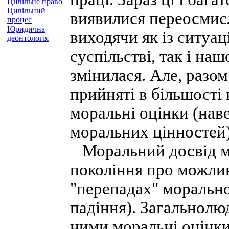
Цивільне право
Цивільний
виявилися переосмис
процес
Юридична
виходячи як із ситуац
деонтологія
суспільстві, так і наш
змінилася. Але, разом
прийняті в більшості 
моральні оцінки (нав
моральних цінностей)
Моральний досвід м
покоління про можлив
"перепадах" моральног
падіння). Загальнолю
ними моральні оцінк