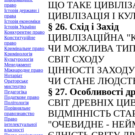
ЩО ТАКЕ ЦИВІЛІЗ
право
Історія держави і
ЦИВІЛІЗАЦІЯ І КУ
права
Історія економіки
§ 26. Схід і Захід
Історія України
Конкурентне право
ЦИВІЛІЗАЦІЙНА "
Конституційне
право
ЧИ МОЖЛИВА ТИП
Кримінальне право
Кримінологія
СВІТ СХОДУ
Культурологія
Менеджмент
ЦІННОСТІ ЗАХОДУ
Міжнародне право
Нотаріат
ЧИ СТАНЕ ЛЮДСТ
Ораторське
мистецтво
§ 27. Особливості д
Педагогіка
Податкове право
СВІТ ДРЕВНІХ ЦИ
Політологія
Порівняльне
ВІДМІННІСТЬ СТА
правознавство
Право
"ОЧЕВИДНЕ - НЕЙ
інтелектуальної
власності