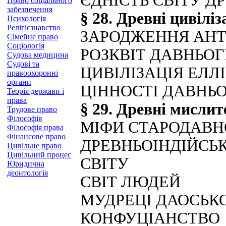
ЄДНІСТЬ СВІТУ Д
Право соціального
забезпечення
§ 28. Древні цивілі
Психологія
Релігієзнавство
ЗАРОДЖЕННЯ АНТИ
Сімейне право
Соціологія
РОЗКВІТ ДАВНЬОГ
Судова медицина
Судові та
ЦИВІЛІЗАЦІЯ ЕЛЛ
правоохоронні
органи
ЦІННОСТІ ДАВНЬО
Теорія держави і
права
§ 29. Древні мислит
Трудове право
Філософія
МІФИ СТАРОДАВН
Філософія права
Фінансове право
ДРЕВНЬОІНДІЙСЬ
Цивільне право
Цивільний процес
СВІТУ
Юридична
деонтологія
СВІТ ЛЮДЕЙ
МУДРЕЦІ ДАОСЬК
КОНФУЦІАНСТВО