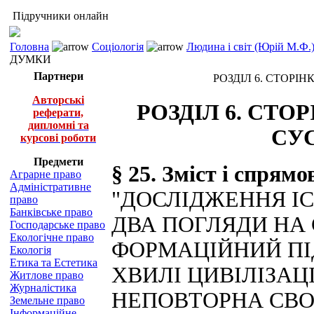
Підручники онлайн
Головна
Соціологія
Людина і світ (Юрій М.Ф.
ДУМКИ
Партнери
РОЗДІЛ 6. СТОРІН
Авторські
РОЗДІЛ 6. СТО
реферати,
дипломні та
СУ
курсові роботи
Предмети
§ 25. Зміст і спрям
Аграрне право
Адміністративне
"ДОСЛІДЖЕННЯ ІС
право
Банківське право
ДВА ПОГЛЯДИ НА 
Господарське право
Екологічне право
ФОРМАЦІЙНИЙ ПІ
Екологія
Етика та Естетика
ХВИЛІ ЦИВІЛІЗАЦ
Житлове право
Журналістика
НЕПОВТОРНА СВО
Земельне право
Інформаційне