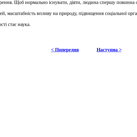
орення. Щоб нормально існувати, діяти, людина спершу повинна о
, масштабність впливу на природу, підвищення соціальної організ
і стає наука.
< Попередня
Наступна >