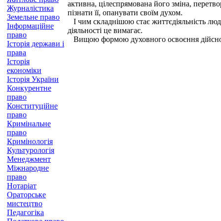
активна, цілеспрямована його зміна, перетв
Журналістика
пізнати її, опанувати своїм духом.
Земельне право
І чим складнішою стає життєдіяльність людей
Інформаційне
діяльності це вимагає.
право
Вищою формою духовного освоєння дійсност
Історія держави і
права
Історія
економіки
Історія України
Конкурентне
право
Конституційне
право
Кримінальне
право
Кримінологія
Культурологія
Менеджмент
Міжнародне
право
Нотаріат
Ораторське
мистецтво
Педагогіка