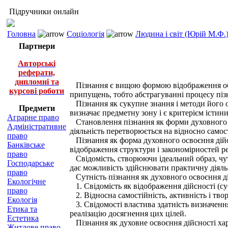
Підручники онлайн
Головна
Соціологія
Людина і світ (Юрій М.Ф.
Партнери
Авторські
реферати,
дипломні та
Пізнання є вищою формою відображення об'є
курсові роботи
припущень, тобто абстрагуванні процесу пізн
Пізнання як сукупне знання і методи його от
Предмети
визначає предметну зону і є критерієм істин
Аграрне право
Становлення пізнання як форми духовного ос
Адміністративне
діяльність перетворюється на відносно самос
право
Пізнання як форма духовного освоєння дійсн
Банківське
відображення структури і закономірностей ре
право
Свідомість, створюючи ідеальний образ, чут
Господарське
дає можливість здійснювати практичну діяльні
право
Сутність пізнання як духовного освоєння дій
Екологічне
1. Свідомість як відображення дійсності (су
право
2. Відносна самостійність, активність і тво
Екологія
3. Свідомості властива здатність визначення
Етика та
реалізацію досягнення цих цілей.
Естетика
Пізнання як духовне освоєння дійсності хара
Житлове право