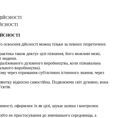
ІЙСНОСТІ
ЙСНОСТІ
ІЙСНОСТІ
 освоєння дійсності можна тільки за певних теоретичних
рактика також диктує цілі пізнання, його можливі межі,
і людини.
іалізованого духовного виробництва, коли пізнавальна
іального виробництва).
ому через отримання суб'єктивно істинного знання, через
озвитку відносно самостійна. Подвоюючи світ духовно, вона
єктів.
ливості, оформлює їх як цілі, шукає шляхи і контролює
тобто не пристосування до зовнішнього середовища, а