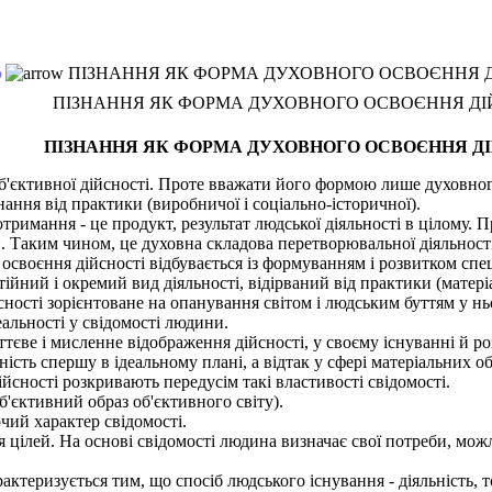
)
ПІЗНАННЯ ЯК ФОРМА ДУХОВНОГО ОСВОЄННЯ Д
ПІЗНАННЯ ЯК ФОРМА ДУХОВНОГО ОСВОЄННЯ ДІ
ПІЗНАННЯ ЯК ФОРМА ДУХОВНОГО ОСВОЄННЯ Д
ктивної дійсності. Проте вважати його формою лише духовного
ання від практики (виробничої і соціально-історичної).
римання - це продукт, результат людської діяльності в цілому. П
и. Таким чином, це духовна складова перетворювальної діяльност
воєння дійсності відбувається із формуванням і розвитком спец
тійний і окремий вид діяльності, відірваний від практики (матер
ості зорієнтоване на опанування світом і людським буттям у нь
альності у свідомості людини.
тєве і мисленне відображення дійсності, у своєму існуванні й р
сть спершу в ідеальному плані, а відтак у сфері матеріальних об'
сності розкривають передусім такі властивості свідомості.
б'єктивний образ об'єктивного світу).
рчий характер свідомості.
 цілей. На основі свідомості людина визначає свої потреби, мож
ктеризується тим, що спосіб людського існування - діяльність, 