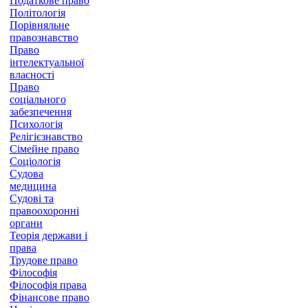
Податкове право
Політологія
Порівняльне
правознавство
Право
інтелектуальної
власності
Право
соціального
забезпечення
Психологія
Релігієзнавство
Сімейне право
Соціологія
Судова
медицина
Судові та
правоохоронні
органи
Теорія держави і
права
Трудове право
Філософія
Філософія права
Фінансове право