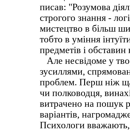
писав: "Розумова діял
строгого знання - лог
мистецтво в більш ши
тобто в уміння інтуїт
предметів і обставин
Але несвідоме у твор
зусиллями, спрямова
проблем. Перш ніж щ
чи полководця, винах
витрачено на пошук р
варіантів, нагромадж
Психологи вважають,