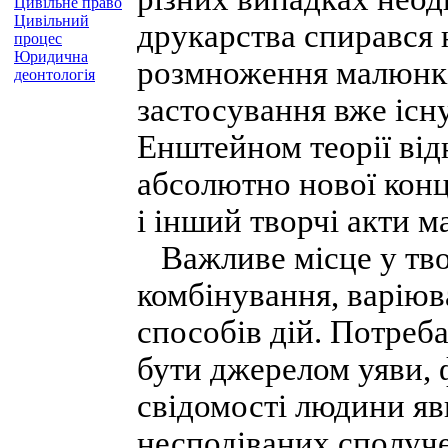
Цивільне право
Цивільний
друкарства спирався 
процес
Юридична
розмноження малюнкі
деонтологія
застосування вже існ
Енштейном теорії від
абсолютно нової конце
і інший творчі акти м
Важливе місце у твор
комбінування, варіюв
способів дій. Потреба
бути джерелом уяви, 
свідомості людини яв
несподіваних сполуче