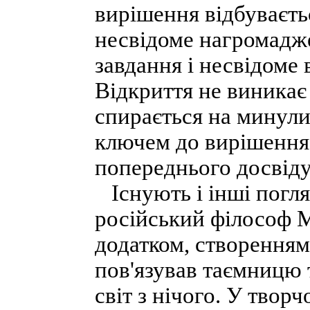
вирішення відбуваєть
несвідоме нагромадже
завдання і несвідоме
Відкриття не виникає
спирається на минули
ключем до вирішення
попереднього досвіду
Існують і інші погля
російський філософ М
додатком, створенням 
пов'язував таємницю 
світ з нічого. У твор