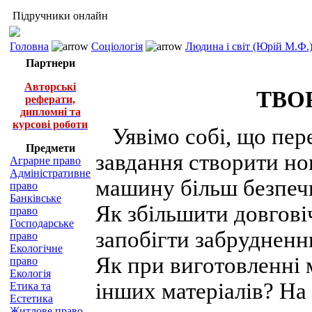
Підручники онлайн
Головна
Соціологія
Людина і світ (Юрій М.Ф.
Партнери
Авторські
ТВО
реферати,
дипломні та
курсові роботи
Уявімо собі, що пер
Предмети
завдання створити но
Аграрне право
Адміністративне
машину більш безпеч
право
Банківське
Як збільшити довговіч
право
Господарське
запобігти забруднен
право
Екологічне
Як при виготовленні 
право
Екологія
інших матеріалів? На 
Етика та
Естетика
Житлове право