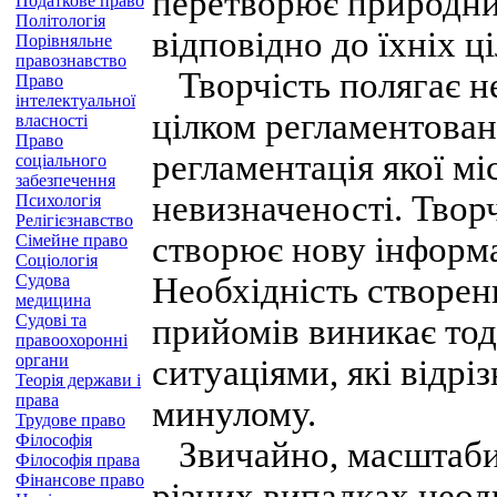
перетворює природний
Податкове право
Політологія
відповідно до їхніх ці
Порівняльне
правознавство
Творчість полягає не 
Право
інтелектуальної
цілком регламентован
власності
Право
регламентація якої мі
соціального
забезпечення
невизначеності. Творч
Психологія
Релігієзнавство
створює нову інформа
Сімейне право
Соціологія
Судова
Необхідність створен
медицина
Судові та
прийомів виникає тод
правоохоронні
органи
ситуаціями, які відрі
Теорія держави і
права
минулому.
Трудове право
Філософія
Звичайно, масштаби 
Філософія права
Фінансове право
різних випадках неод