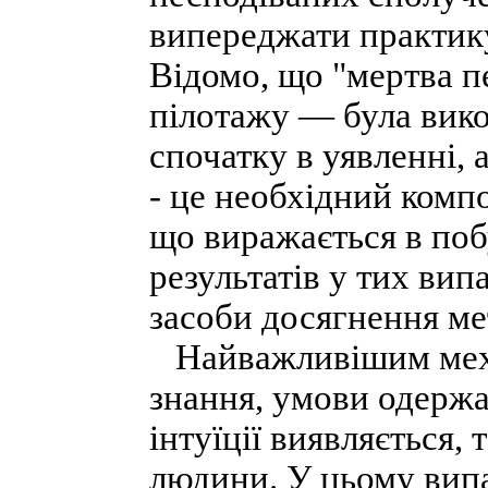
випереджати практику
Відомо, що "мертва п
пілотажу — була вик
спочатку в уявленні, а
- це необхідний комп
що виражається в побу
результатів у тих вип
засоби досягнення ме
Найважливішим механ
знання, умови одержа
інтуїції виявляється,
людини. У цьому випа