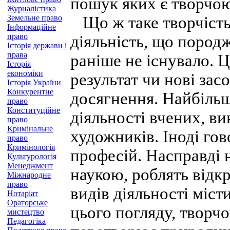
пошук яких є творчою
Журналістика
Земельне право
Що ж таке творчість
Інформаційне
право
діяльність, що породж
Історія держави і
права
раніше не існувало. 
Історія
економіки
результат чи нові зас
Історія України
Конкурентне
досягнення. Найбільш
право
Конституційне
діяльності вчених, ви
право
Кримінальне
художників. Іноді го
право
Кримінологія
професій. Насправді н
Культурологія
Менеджмент
наукою, роблять відкр
Міжнародне
право
видів діяльності міст
Нотаріат
Ораторське
цього погляду, творчо
мистецтво
Педагогіка