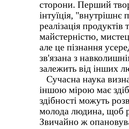
сторони. Перший твор
інтуїція, "внутрішнє 
реалізація продуктів 
майстерністю, мистец
але це пізнання усере
зв'язана з навколишні
залежить від інших л
Сучасна наука визнає
іншою мірою має здіб
здібності можуть роз
молода людина, щоб ро
Звичайно ж опановува