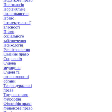
Податкове право
Політологія
Порівняльне
правознавство
Право
інтелектуальної
власності
Право
соціального
забезпечення
Психологія
Релігієзнавство
Сімейне право
Соціологія
Судова
медицина
Судові та
правоохоронні
органи
Теорія держави і
права
Трудове право
Філософія
Філософія права
Фінансове право