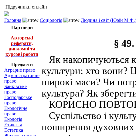
Підручники онлайн
Головна
Соціологія
Людина і світ (Юрій М.Ф.
Партнери
Авторські
§ 49
реферати,
дипломні та
курсові роботи
Як накопичуються ку
Предмети
культури: хто вони? 
Аграрне право
Адміністративне
широкі маси? Чи потр
право
Банківське
культура? Як зберегти
право
Господарське
КОРИСНО ПОВТОР
право
Екологічне
Суспільство і культур
право
Екологія
поширення духовних 
Етика та
Естетика
Житлове право