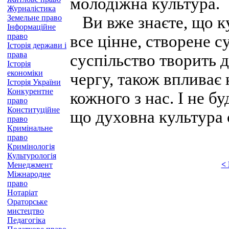
молодіжна культура.
Журналістика
Земельне право
Ви вже знаєте, що ку
Інформаційне
право
все цінне, створене с
Історія держави і
права
суспільство творить 
Історія
економіки
чергу, також впливає 
Історія України
Конкурентне
кожного з нас. І не б
право
Конституційне
що духовна культура 
право
Кримінальне
право
Кримінологія
Культурологія
<
Менеджмент
Міжнародне
право
Нотаріат
Ораторське
мистецтво
Педагогіка