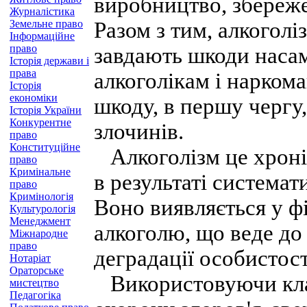
виробництво, збереже
Журналістика
Земельне право
Разом з тим, алкоголіз
Інформаційне
право
завдають шкоди насам
Історія держави і
права
алкоголікам і наркома
Історія
економіки
шкоду, в першу чергу
Історія України
Конкурентне
злочинів.
право
Конституційне
Алкоголізм це хроні
право
Кримінальне
в результаті система
право
Кримінологія
Воно виявляється у фі
Культурологія
Менеджмент
алкоголю, що веде до 
Міжнародне
право
деградації особистост
Нотаріат
Ораторське
Використовуючи клас
мистецтво
Педагогіка