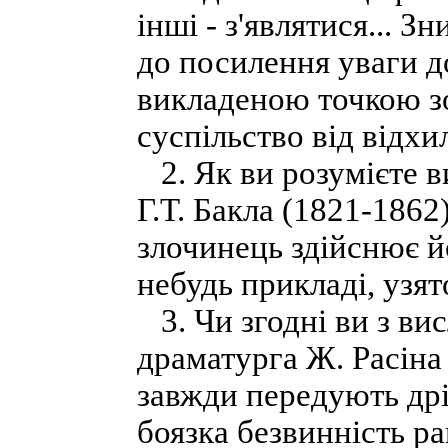
інші - з'являтися... 
до посилення уваги до
викладеною точкою з
суспільство від відхи
2. Як ви розумієте в
Г.Т. Бакла (1821-1862
злочинець здійснює йо
небудь прикладі, узято
3. Чи згодні ви з ви
драматурга Ж. Расіна
завжди передують дрі
боязка безвинність р