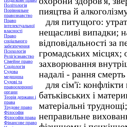
охорони здоров'я, зве
Податкове право
Політологія
пияцтва й алкоголізму
Порівняльне
правознавство
для питущого: утрат
Право
інтелектуальної
нещасливі випадки; н
власності
Право
відповідальності за п
соціального
забезпечення
громадських місцях; 
Психологія
Релігієзнавство
захворювання внутріш
Сімейне право
Соціологія
Судова
надалі - рання смерть
медицина
Судові та
для сім'ї: конфлікти 
правоохоронні
органи
батьківських і матери
Теорія держави і
права
матеріальні труднощі
Трудове право
Філософія
неправильне вихованн
Філософія права
Фінансове право
фізичному і психічно