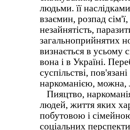
людьми. її наслідкам
взаємин, розпад сім'ї
незайнятість, парази
загальноприйнятих но
визнається в усьому 
вона і в Україні. Пер
суспільстві, пов'язан
наркоманією, можна, 
Пияцтво, наркоманія
людей, життя яких ха
побутовою і сімейною
соціальних перспекти