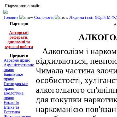
Підручники онлайн
Головна
Соціологія
Людина і світ (Юрій М.Ф.
Партнери
А
Авторські
АЛКОГО
реферати,
дипломні та
курсові роботи
Алкоголізм і наркома
Предмети
відхиляються, певною
Аграрне право
Адміністративне
Чимала частина злочи
право
Банківське
особистості, хуліганс
право
Господарське
алкогольного сп'янін
право
Екологічне
для покупки наркотик
право
Екологія
наркоманією пов'язан
Етика та
Естетика
Житлове право