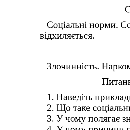
О
Соціальні норми. Со
відхиляється.
Злочинність. Нарком
Питанн
1. Наведіть приклад
2. Що таке соціальн
3. У чому полягає з
4. У чому причини п