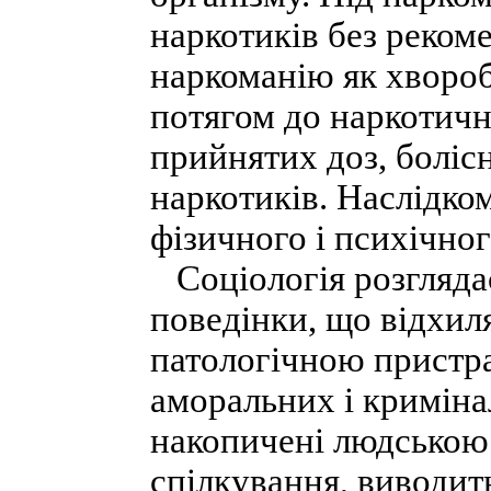
наркотиків без реком
наркоманію як хвороб
потягом до наркотичн
прийнятих доз, боліс
наркотиків. Наслідко
фізичного і психічног
Соціологія розглядає
поведінки, що відхил
патологічною пристра
аморальних і криміна
накопичені людською 
спілкування, виводить