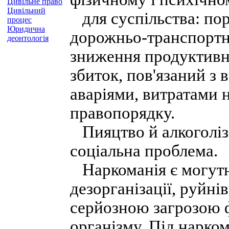
Цивільне право
Цивільний
для суспільства: по
процес
Юридична
дорожньо-транспортн
деонтологія
зниження продуктивно
збиток, пов'язаний з 
аваріями, витратами 
правопорядку.
Пияцтво й алкоголізм
соціальна проблема.
Наркоманія є могутн
дезорганізації, руйн
серйозною загрозою 
організму. Під нарко