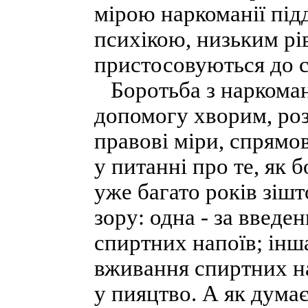
мірою наркоманії під
психікою, низьким рі
пристосовуються до с
Боротьба з наркоман
допомогу хворим, роз
правові міри, спрямо
у питанні про те, як 
уже багато років зіш
зору: одна - за введе
спиртних напоїв; інш
вживання спиртних на
у пияцтво. А як думає