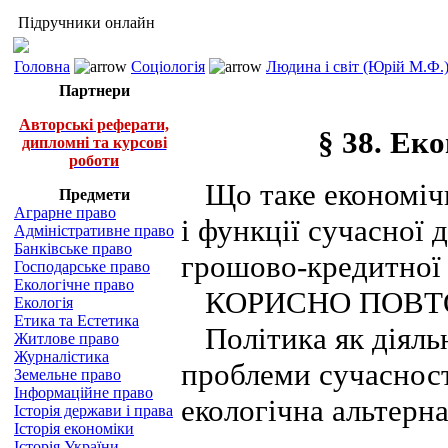
Підручники онлайн
Головна
Соціологія
Людина і світ (Юрій М.Ф.
Партнери
Авторські реферати,
§ 38. Ек
дипломні та курсові
роботи
Що таке економічна
Предмети
Аграрне право
і функції сучасної
Адміністративне право
Банківське право
грошово-кредитної 
Господарське право
Екологічне право
КОРИСНО ПОВТО
Екологія
Етика та Естетика
Політика як діяльні
Житлове право
Журналістика
проблеми сучасност
Земельне право
Інформаційне право
екологічна альтерна
Історія держави і права
Історія економіки
Історія України