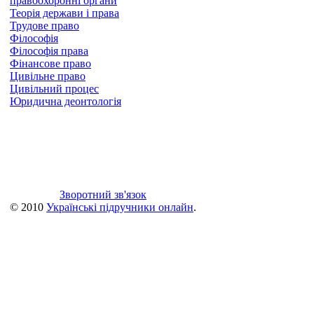
правоохоронні органи
Теорія держави і права
Трудове право
Філософія
Філософія права
Фінансове право
Цивільне право
Цивільний процес
Юридична деонтологія
Зворотний зв'язок
© 2010
Українські підручники онлайн
.