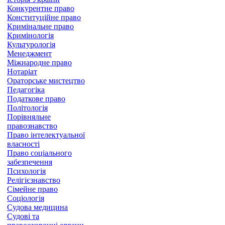
Конкурентне право
Конституційне право
Кримінальне право
Кримінологія
Культурологія
Менеджмент
Міжнародне право
Нотаріат
Ораторське мистецтво
Педагогіка
Податкове право
Політологія
Порівняльне
правознавство
Право інтелектуальної
власності
Право соціального
забезпечення
Психологія
Релігієзнавство
Сімейне право
Соціологія
Судова медицина
Судові та