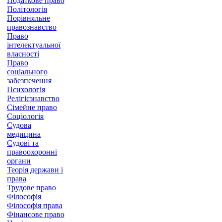
Податкове право
Політологія
Порівняльне
правознавство
Право
інтелектуальної
власності
Право
соціального
забезпечення
Психологія
Релігієзнавство
Сімейне право
Соціологія
Судова
медицина
Судові та
правоохоронні
органи
Теорія держави і
права
Трудове право
Філософія
Філософія права
Фінансове право