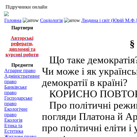
Підручники онлайн
Головна
Соціологія
Людина і світ (Юрій М.Ф.
Партнери
Авторські
§
реферати,
дипломні та
курсові роботи
Що таке демократія? 
Предмети
Чи може і як українс
Аграрне право
Адміністративне
демократії в країні?
право
Банківське
КОРИСНО ПОВТОР
право
Господарське
Про політичні режим
право
Екологічне
погляди Платона й Ар
право
Екологія
про політичні еліти і
Етика та
Естетика
Житлове право