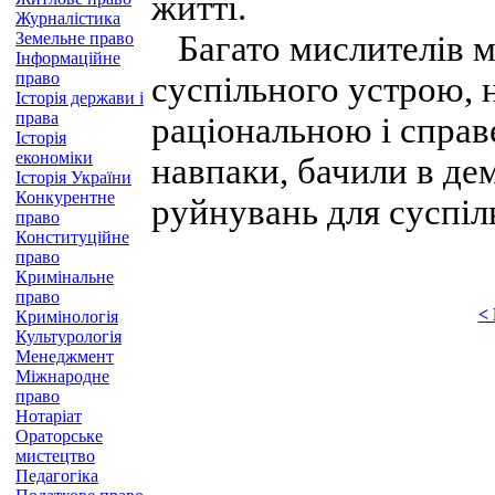
житті.
Журналістика
Земельне право
Багато мислителів м
Інформаційне
право
суспільного устрою, 
Історія держави і
права
раціональною і справ
Історія
економіки
навпаки, бачили в де
Історія України
Конкурентне
руйнувань для суспіл
право
Конституційне
право
Кримінальне
право
<
Кримінологія
Культурологія
Менеджмент
Міжнародне
право
Нотаріат
Ораторське
мистецтво
Педагогіка