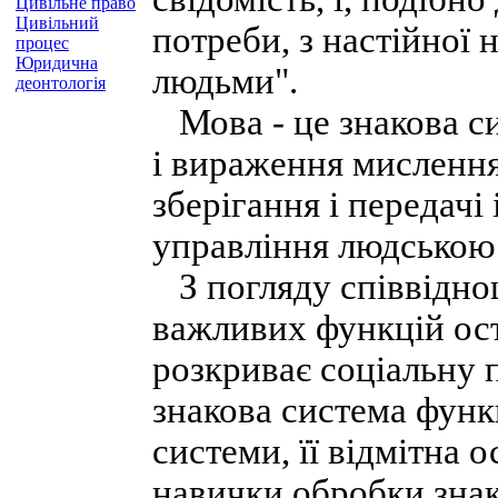
Цивільне право
Цивільний
потреби, з настійної 
процес
Юридична
людьми".
деонтологія
Мова - це знакова си
і вираження мисленн
зберігання і передачі 
управління людською 
З погляду співвіднош
важливих функцій ост
розкриває соціальну 
знакова система функц
системи, її відмітна 
навички обробки знак