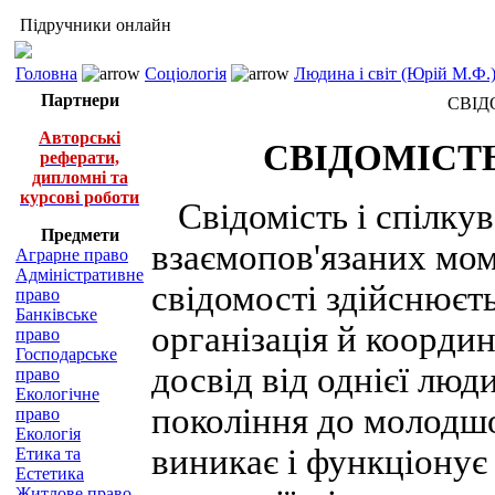
Підручники онлайн
Головна
Соціологія
Людина і світ (Юрій М.Ф.
Партнери
СВІД
Авторські
СВІДОМІСТЬ
реферати,
дипломні та
курсові роботи
Свідомість і спілкув
Предмети
взаємопов'язаних мо
Аграрне право
Адміністративне
свідомості здійснюєтьс
право
Банківське
організація й координ
право
Господарське
досвід від однієї люд
право
Екологічне
покоління до молодшог
право
Екологія
виникає і функціонує 
Етика та
Естетика
Житлове право