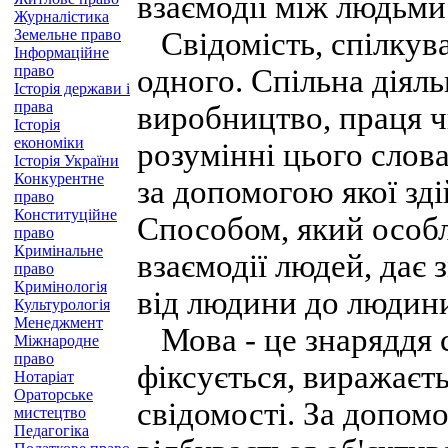
взаємодії між людьми
Журналістика
Земельне право
Свідомість, спілкуван
Інформаційне
право
одного. Спільна діяль
Історія держави і
права
виробництво, праця 
Історія
економіки
розумінні цього слова
Історія України
Конкурентне
за допомогою якої зд
право
Конституційне
Способом, який особ
право
Кримінальне
взаємодії людей, дає 
право
Кримінологія
від людини до людини
Культурологія
Менеджмент
Мова - це знаряддя св
Міжнародне
право
фіксується, виражаєть
Нотаріат
Ораторське
свідомості. За допом
мистецтво
Педагогіка