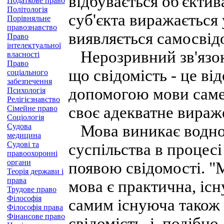
відбувається об'єктив
Податкове право
Політологія
суб'єкта виражається 
Порівняльне
правознавство
виявляється самосвід
Право
інтелектуальної
Нерозривний зв'язок 
власності
Право
що свідомість - це ві
соціального
забезпечення
допомогою мови саме
Психологія
Релігієзнавство
своє адекватне вираж
Сімейне право
Соціологія
Судова
Мова виникає водноч
медицина
Судові та
суспільства в процесі 
правоохоронні
органи
появою свідомості. "М
Теорія держави і
права
мова є практична, іс
Трудове право
Філософія
самим існуюча також 
Філософія права
Фінансове право
свідомість, і, подібн