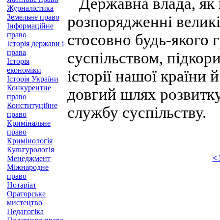
Державна влада, як м
Журналістика
Земельне право
розпорядженні велик
Інформаційне
право
стосовно будь-якого 
Історія держави і
права
суспільством, підкори
Історія
економіки
історії нашої країни
Історія України
Конкурентне
довгий шлях розвитку
право
Конституційне
службу суспільству.
право
Кримінальне
право
Кримінологія
Культурологія
<
Менеджмент
Міжнародне
право
Нотаріат
Ораторське
мистецтво
Педагогіка