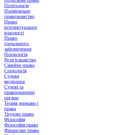
Податкове право
Політологія
Порівняльне
правознавство
Право
інтелектуальної
власності
Право
соціального
забезпечення
Психологія
Релігієзнавство
Сімейне право
Соціологія
Судова
медицина
Судові та
правоохоронні
органи
Теорія держави і
права
Трудове право
Філософія
Філософія права
Фінансове право