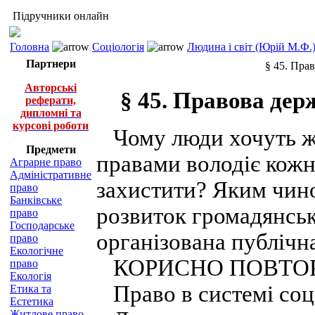
Підручники онлайн
Головна
Соціологія
Людина і світ (Юрій М.Ф.
Партнери
§ 45. Прав
Авторські
§ 45. Правова дер
реферати,
дипломні та
курсові роботи
Чому люди хочуть жи
Предмети
правами володіє кожн
Аграрне право
Адміністративне
захистити? Яким чин
право
Банківське
розвиток громадянсько
право
Господарське
організована публічн
право
Екологічне
КОРИСНО ПОВТОР
право
Екологія
Право в системі соц
Етика та
Естетика
Житлове право