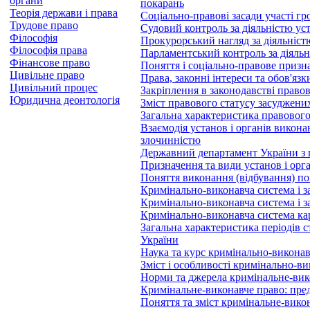
органи
покарань
Теорія держави і права
Соціально-правові засади участі гр
Трудове право
Судовий контроль за діяльністю ус
Філософія
Прокурорський нагляд за діяльніст
Філософія права
Парламентський контроль за діяльн
Фінансове право
Поняття і соціально-правове призн
Цивільне право
Права, законні інтереси та обов'яз
Цивільний процес
Закріплення в законодавстві право
Юридична деонтологія
Зміст правового статусу засуджени
Загальна характеристика правового 
Взаємодія установ і органів викон
злочинністю
Державний департамент України з 
Призначення та види установ і орг
Поняття виконання (відбування) п
Кримінально-виконавча система і з
Кримінально-виконавча система і з
Кримінально-виконавча система кар
Загальна характеристика періодів 
України
Наука та курс кримінально-виконав
Зміст і особливості кримінально-в
Норми та джерела кримінальне-вик
Кримінальне-виконавче право: пред
Поняття та зміст кримінальне-вико