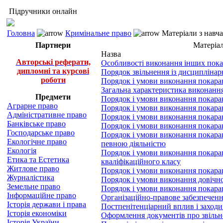
Підручники онлайн
Головна
Кримінальне право
Матеріали з навч
Партнери
Матеріал
Назва
Авторські реферати,
Особливості виконання інших пока
дипломні та курсові
Порядок звільнення із дисциплінар
роботи
Порядок і умови виконання покара
Загальна характеристика виконанн
Предмети
Порядок і умови виконання покара
Аграрне право
Порядок і умови виконання покаран
Адміністративне право
Порядок і умови виконання покаран
Банківське право
Порядок і умови виконання покаран
Господарське право
Порядок і умови виконання покаран
Екологічне право
певною діяльністю
Екологія
Порядок і умови виконання покаранн
Етика та Естетика
кваліфікаційного класу
Житлове право
Порядок і умови виконання покара
Журналістика
Порядок і умови виконання довічно
Земельне право
Порядок і умови виконання покара
Інформаційне право
Організаційно-правове забезпеченн
Історія держави і права
Постпенітенціарний вплив і заходи 
Історія економіки
Оформлення документів про звіль
Історія України