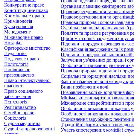
Правові підстави і порядок звільн
Конкурентне право
Організація медико-санітарного за
Конституційне право
Правове регулювання та організаці
Кримінальне право
Правове регулювання та організаці
Кримінологія
Правова природа і основні завданн
Культурологія
Суспільне корисна праця як засіб р
Менеджмент
Поняття та правове регулювання р
Міжнародне право
Прийом та облік засуджених в уст
Нотаріат
Підстави і порядок переведення за
Ораторське мистецтво
Класифікація засуджених та їх роз
Педагогіка
Підстави і порядок звільнення осіб,
Податкове право
Залучення ув'язнених до праці і ор
Політологія
Особливості тримання ув'язнених у
Порівняльне
Правова природа, підстави і поряд
правознавство
Соціальні та юридичні наслідки по
Право інтелектуальної
Зміст позбавлення волі як виду кр
власності
Види позбавлення волі
Право соціального
Позбавлення волі як юридична фо
забезпечення
Мінімальні стандартні правила пов
Психологія
Міжнародне співробітництво з про
Релігієзнавство
Особливості виконання покарань у
Сімейне право
Особливості виконання покарань у
Соціологія
Становлення зарубіжних пенітенці
Судова медицина
Традиційні форми участі громадсько
Судові та правоохоронні
Участь спостережних комісій і служ