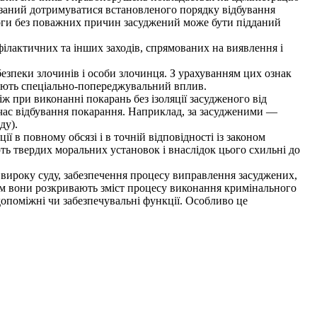
'язаний дотримуватися встановленого порядку відбування
имоги без поважних причин засуджений може бути підданий
лактичних та інших заходів, спрямованих на виявлення і
езпеки злочинів і особи злочинця. З урахуванням цих ознак
ачають спеціально-попереджувальний вплив.
 при виконанні покарань без ізоляції засудженого від
 час відбування покарання. Наприклад, за засудженими —
ду).
в повному обсязі і в точній відповідності із законом
ь твердих моральних установок і внаслідок цього схильні до
вироку суду, забезпечення процесу виправлення засуджених,
азом вони розкривають зміст процесу виконання кримінального
опоміжні чи забезпечувальні функції. Особливо це