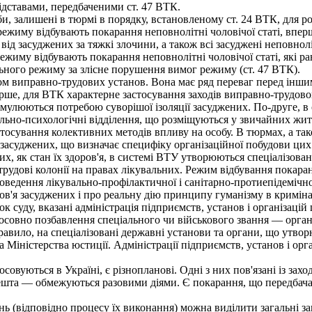
ідставами, передбаченими ст. 47 ВТК.
, залишені в тюрмі в порядку, встановленому ст. 24 ВТК, для р
жиму відбувають покарання неповнолітні чоловічої статі, вперш
ід засуджених за тяжкі злочини, а також всі засуджені неповноліт
иму відбувають покарання неповнолітні чоловічої статі, які ран
льного режиму за злісне порушення вимог режиму (ст. 47 ВТК).
 виправно-трудових установ. Вона має ряд переваг перед інши
ше, для ВТК характерне застосування заходів виправно-трудового
имулюються потребою суворішої ізоляції засуджених. По-друге, в
льно-психологічні відділення, що розміщуються у звичайних жит
тосування колективних методів впливу на особу. В тюрмах, а та
засуджених, що визначає специфіку організаційної побудови цих 
 як стан їх здоров'я, в системі ВТУ утворюються спеціалізовані 
удові колонії на правах лікувальних. Режим відбування покаран
роведення лікувально-профілактичної і санітарно-протиепідемічно
в'я засуджених і про реальну дію принципу гуманізму в кримін
к суду, вказані адміністрація підприємств, установ і організаці
тосовно позбавлення спеціального чи військового звання — орга
равило, на спеціалізовані державні установи та органи, що утв
а Міністерства юстиції. Адміністрації підприємств, установ і о
овуються в Україні, є різнопланові. Одні з них пов'язані із зах
шта — обмежуються разовими діями. Є покарання, що передбачают
нь (відповідно процесу їх виконання) можна виділити загальні з