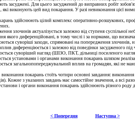
цюють засуджені. Для цього засуджений до виправних робіт зобов
ів, які виконують цей вид покарання. У разі невиконання цієї в
карань здійснюють цілий комплекс оперативно-розшукових, профі
ених.
ня злочинів актуалізується залежно від ступеня суспільної неб
ння якого диференційовані, в тому числі і за нормами, що визн
ться суворіші заходи, спрямовані на попередження злочинів, ніж
плив диференціюється і залежно від поведінки засудженого під
ться суворіший нагляд (ШІЗО, ПКТ, дільниці посиленого нагля
ся установами і органами виконання покарань шляхом реалізації 
ться загальнопопереджувальний вплив на громадян, які не мают
виконання покарань стоїть чотири основні завдання: виконання 
ія). Кожне з указаних завдань має самостійне значення, а всі р
станови і органи виконання покарань здійснюють різного роду д
< Попередня
Наступна >