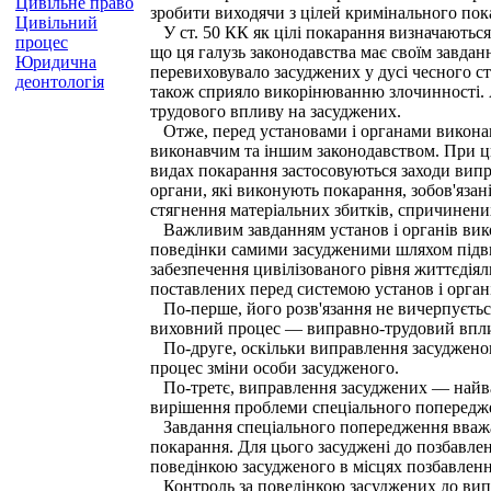
Цивільне право
зробити виходячи з цілей кримінального пока
Цивільний
У ст. 50 КК як цілі покарання визначаютьс
процес
що ця галузь законодавства має своїм завдан
Юридична
перевиховувало засуджених у дусі чесного ст
деонтологія
також сприяло викорінюванню злочинності. А
трудового впливу на засуджених.
Отже, перед установами і органами виконан
виконавчим та іншим законодавством. При ц
видах покарання застосовуються заходи вип
органи, які виконують покарання, зобов'язан
стягнення матеріальних збитків, спричинени
Важливим завданням установ і органів викон
поведінки самими засудженими шляхом підвищ
забезпечення цивілізованого рівня життєдіял
поставлених перед системою установ і орган
По-перше, його розв'язання не вичерпуєтьс
виховний процес — виправно-трудовий вплив,
По-друге, оскільки виправлення засудженого
процес зміни особи засудженого.
По-третє, виправлення засуджених — найважл
вирішення проблеми спеціального попереджен
Завдання спеціального попередження вважає
покарання. Для цього засуджені до позбавленн
поведінкою засудженого в місцях позбавлення
Контроль за поведінкою засуджених до випра