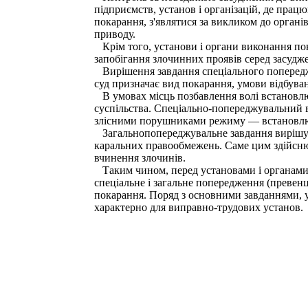
підприємств, установ і організацій, де пра
покарання, з'являтися за викликом до орган
приводу.
Крім того, установи і органи виконання по
запобігання злочинних проявів серед засудж
Вирішення завдання спеціального попереджен
суд призначає вид покарання, умови відбува
В умовах місць позбавлення волі встановлюю
суспільства. Спеціально-попереджувальний в
злісними порушниками режиму — встановлює
Загальнопопереджувальне завдання вирішуєть
каральних правообмежень. Саме цим здійснює
вчинення злочинів.
Таким чином, перед установами і органами 
спеціальне і загальне попередження (превенц
покарання. Поряд з основними завданнями, у
характерно для виправно-трудових установ.