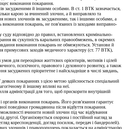
роцес виконання покарання.
в засудженими й іншими особами. В ст. 1 ВТК зазначається,
ільки карою за вчинений злочин, а й виправляло та
ня нових злочинів як засудженими, так і іншими особами, а
 виконання покарань, не пов'язаних із заходами виправно-
 суду відповідно до правил, встановлених кримінально-
рання як сукупність каральних правообмежень, в окремих
авдання виконання покарань не обмежуються. Установи й
ня примусових заходів медичного характеру (ст. 77 ВТК),
умов для переоцінки життєвих орієнтирів, мотивів і цілей
ичного, психічного, правового і духовного розвитку, а також
ння засуджених пріоритетне і найскладніше в числі завдань,
 деяких покараннях з цією метою здійснюється спеціальний
гогічному й іншому впливі на неї.
илля адміністрації для того, щоб прискорити внутрішній
 органів виконання покарань. Його розв'язання гарантує
ної поведінки громадянина після відбуття покарання.
можливості вчинити новий злочин під час відбування
ід другої. Організовується охорона і постійний нагляд за
гляд кореспонденції, догляд посилок, передач і бандеролей).
вих злочинів і правопорушень покладається на адміністрацію