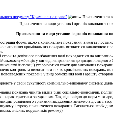
ального предмету "Кримінальне право"
Призначення та в
Призначення та види установ і органів виконання по
Призначення та види установ і органів виконання п
острішій формі, якою є кримінальне покарання, вимагає постій
ою виконання кримінальних покарань визнається виключною прер
и.
строк та довічного позбавлення волі покладається на виправно
ійськовослужбовців у вигляді направлення до дисциплінарного 
виконавчі інспекції) утворюються також для виконання покаранн
дено контроль за виконанням таких кримінальних покарань, як 
я нововведених покарань у виді обмеження волі і арешту створю
юють у своїй сукупності кримінально-виконавчу систему, діяль
нання покарань чинять вплив різні соціально-економічні, політи
чі характеристики засуджених. Так, відповідно до норм міжнаро
инцип роздільного тримання засуджених залежно від статі, віку,
инулому і строку призначеного покарання. Визнається необхідним
риклад, злісних порушників режиму).