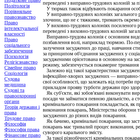
Податкове право
переведені з виправно-трудових колоній за п
Політологія
У тюрмах також відбувають покарання особи
Порівняльне
У виправно-трудових колоніях загального ре
правознавство
злочини, що не є тяжкими, тримають окремо в
Право
У виховно-трудових колоніях посиленого реж
інтелектуальної
переведені з виховно-трудових колоній зага
власності
Виправно-трудова колонія є основним видом
Право
позбавлення волі, наприклад тюрмою. По-пер
соціального
залучення засуджених до праці, навчання ст
забезпечення
за принципом об'єднання засуджених у соціа
Психологія
засудженими орієнтована в основному на зас
Релігієзнавство
режиму, забезпечується покамерне тримання 
Сімейне право
Залежно від такої характеристики засуджених,
Соціологія
інфекційне-хворих засуджених — виправно-тр
Судова
свої особливості, що залежать від потреби п
медицина
прикладом прояву турботи держави про здоро
Судові та
Як суб'єкти, які зобов'язані виконувати виро
правоохоронні
посади чи займатися певною діяльністю, а с
органи
кримінального покарання покладається, як п
Теорія держави і
виконання покарань, Міністерства оборони т
права
засуджених до різних видів покарання.
Трудове право
Як бачимо, кримінальні покарання, що застос
Філософія
покарань має тривалий процес виконання, ре
Філософія права
суворого карального змісту.
Фінансове право
За такої різнобічності кримінальних покара