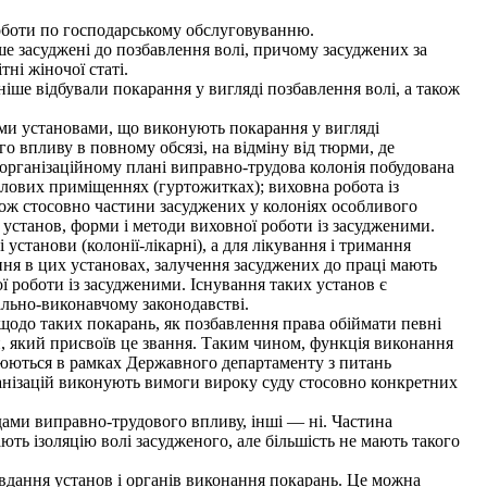
оботи по господарському обслуговуванню.
е засуджені до позбавлення волі, причому засуджених за
ні жіночої статі.
іше відбували покарання у вигляді позбавлення волі, а також
ми установами, що виконують покарання у вигляді
 впливу в повному обсязі, на відміну від тюрми, де
 організаційному плані виправно-трудова колонія побудована
лових приміщеннях (гуртожитках); виховна робота із
кож стосовно частини засуджених у колоніях особливого
установ, форми і методи виховної роботи із засудженими.
установи (колонії-лікарні), а для лікування і тримання
ня в цих установах, залучення засуджених до праці мають
ї роботи із засудженими. Існування таких установ є
ально-виконавчому законодавстві.
й щодо таких покарань, як позбавлення права обіймати певні
н, який присвоїв це звання. Таким чином, функція виконання
орюються в рамках Державного департаменту з питань
рганізацій виконують вимоги вироку суду стосовно конкретних
одами виправно-трудового впливу, інші — ні. Частина
ь ізоляцію волі засудженого, але більшість не мають такого
авдання установ і органів виконання покарань. Це можна