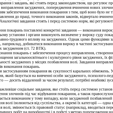
рання і завдань, які стоять перед законодавством, що регулює п
я виправлення засуджених, попередження вчинення нових злочині
ням забезпечення виконання покарання з тим, щоб воно було не т
авлення до праці, точного виконання законів, відвертало вчинен
налогічні завдання стоять і перед системою норм, які регулюють
ня покарань поставлені конкретні завдання — виконання вироку
ьому установи і органи виконують визначене у вироку суду пока
равно-трудового впливу на засуджених. Однак цими функціями з
і, наприклад, добиватися виконання вироку в частині застосуван
х засудженим (ст. 72 ВТК).
ання покарань є забезпечення процесу виправлення, створення 
ення загальноосвітнього і культурного рівня засуджених, їх фіз
ьності засуджених у місцях позбавлення волі. Завдання виправле
ів виконання покарань.
я застосуванням покарання як сукупності каральних обмежень. У
 який базується на вивченні особи засудженого, психолого-педа
 — досить віддалений за часом результат, потрібні неабиякі зус
ивіше соціальне завдання, яке стоїть перед системою установ і
ня злочинів під час відбування покарання, а також правослухня
ться виконаним у тому випадку, коли засуджений позбавлений 
я волі ізолюються від суспільства, а окремі їх категорії — одна в
 волі, змінюється їх правовий статус (наприклад, вводиться пере
вних робіт на виробництві і в побуті з метою попередження но