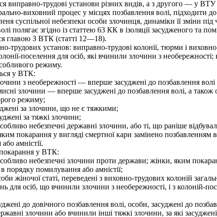
 виправно-трудові установи різних видів, а з другого — у ВТУ о
ально-виховний процес у місцях позбавлення волі, підходити д
пеня суспільної небезпеки особи злочинця, динаміки її зміни під 
і полягає згідно із статтею 63 КК в ізоляції засудженого та по
я главою З ВТК (статті 12—18).
-трудових установ: виправно-трудові колонії, тюрми і виховно-
нії-поселення для осіб, які вчинили злочини з необережності; к
особливого режиму.
ться у ВТК:
лочини з необережності — вперше засуджені до позбавлення волі 
исні злочини — вперше засуджені до позбавлення волі, а також ос
орого режиму;
жені за злочини, що не є тяжкими;
джені за тяжкі злочини;
обливо небезпечні державні злочини, або ті, що раніше відбувал
ким покарання у вигляді смертної кари замінено позбавленням в
або амністії.
ь покарання у ВТК:
собливо небезпечні злочини проти держави; жінки, яким покаранн
в порядку помилування або амністії;
би жіночої статі, переведені з виховно-трудових колоній загаль
ень для осіб, що вчинили злочини з необережності, і з колоній-по
ені до довічного позбавлення волі, особи, засуджені до позбавле
жавні злочини або вчинили інші тяжкі злочини, за які засуджені 