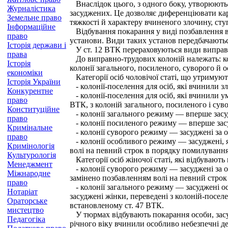
Внаслідок цього, з одного боку, утворюються
Журналістика
засуджених. Це дозволяє диференціювати кар
Земельне право
тяжкості й характеру вчиненого злочину, сту
Інформаційне
Відбування покарання у виді позбавлення вол
право
установи. Види таких установ передбачаютьс
Історія держави і
У ст. 12 ВТК перераховуються види виправно
права
До виправно-трудових колоній належать: коло
Історія
колонії загального, посиленого, суворого й 
економіки
Категорії осіб чоловічої статі, що утримую
Історія України
- колонії-поселення для осіб, які вчинили з
Конкурентне
- колонії-поселення для осіб, які вчинили ум
право
ВТК, з колоній загального, посиленого і сув
Конституційне
- колонії загального режиму — вперше засуд
право
- колонії посиленого режиму — вперше засу
Кримінальне
- колонії суворого режиму — засуджені за ос
право
- колонії особливого режиму — засуджені, я
Кримінологія
волі на певний строк в порядку помилування 
Культурологія
Категорії осіб жіночої статі, які відбувают
Менеджмент
- колонії суворого режиму — засуджені за о
Міжнародне
замінено позбавленням волі на певний строк 
право
- колонії загального режиму — засуджені осо
Нотаріат
засуджені жінки, переведені з колоній-посел
Ораторське
встановленому ст. 47 ВТК.
мистецтво
У тюрмах відбувають покарання особи, засудж
Педагогіка
річного віку вчинили особливо небезпечні дер