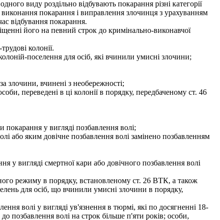
дного виду роздільно відбувають покарання різні категорії
о виконання покарання і виправлення злочинця з урахуванням
час відбування покарання.
міщенні його на певний строк до кримінально-виконавчої
трудові колонії.
олоній-поселення для осіб, які вчинили умисні злочини;
за злочини, вчинені з необережності;
оби, переведені в ці колонії в порядку, передбаченому ст. 46
и покарання у вигляді позбавлення волі;
олі або яким довічне позбавлення волі замінено позбавленням
я у вигляді смертної кари або довічного позбавлення волі
ного режиму в порядку, встановленому ст. 26 ВТК, а також
селень для осіб, що вчинили умисні злочини в порядку,
ння волі у вигляді ув'язнення в тюрмі, які по досягненні 18-
до позбавлення волі на строк більше п'яти років; особи,