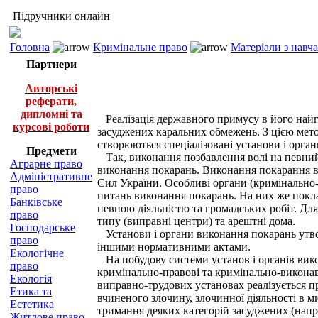
Підручники онлайн
Головна
Кримінальне право
Матеріали з навч
Партнери
Авторські
реферати,
дипломні та
Реалізація державного примусу в його найг
курсові роботи
засуджених каральних обмежень. З цією мет
створюються спеціалізовані установи і орган
Предмети
Так, виконання позбавлення волі на певний 
Аграрне право
виконання покарань. Виконання покарання в
Адміністративне
Сил України. Особливі органи (кримінально-
право
питань виконання покарань. На них же покла
Банківське
певною діяльністю та громадських робіт. Дл
право
типу (виправні центри) та арештні дома.
Господарське
Установи і органи виконання покарань утвор
право
іншими нормативними актами.
Екологічне
На побудову системи установ і органів вико
право
кримінально-правові та кримінально-виконав
Екологія
виправно-трудових установах реалізується пр
Етика та
вчиненого злочину, злочинної діяльності в м
Естетика
тримання деяких категорій засуджених (нап
Житлове право