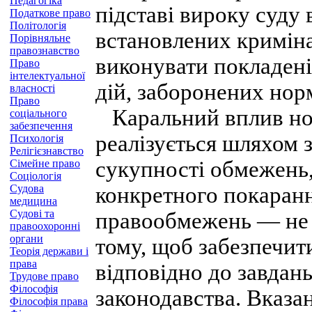
Педагогіка
підставі вироку суду 
Податкове право
Політологія
встановлених кримін
Порівняльне
правознавство
виконувати покладені
Право
інтелектуальної
дій, заборонених нор
власності
Право
Каральний вплив нос
соціального
забезпечення
реалізується шляхом 
Психологія
Релігієзнавство
сукупності обмежень
Сімейне право
Соціологія
Судова
конкретного покаранн
медицина
Судові та
правообмежень — не с
правоохоронні
органи
тому, щоб забезпечи
Теорія держави і
права
відповідно до завдан
Трудове право
Філософія
законодавства. Вказа
Філософія права