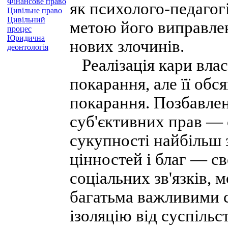
Фінансове право
як психолого-педагог
Цивільне право
Цивільний
метою його виправле
процес
Юридична
нових злочинів.
деонтологія
Реалізація кари влас
покарання, але її обс
покарання. Позбавле
суб'єктивних прав —
сукупності найбільш 
цінностей і благ — с
соціальних зв'язків,
багатьма важливими 
ізоляцію від суспільс