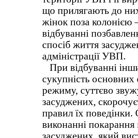
що прилягають до ни
жінок поза колонією 
відбуванні позбавлен
спосіб життя засуджен
адміністрації УВП.
При відбуванні інши
сукупність основних 
режиму, суттєво зву
засуджених, скорочує
правил їх поведінки.
виконанні покарання 
засуджених, який вис