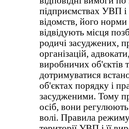
відповідні вимоги по
підприємствах УВП і 
відомств, його норми 
відвідують місця позб
родичі засуджених, 
організацій, адвокат
виробничих об'єктів 
дотримуватися встано
об'єктах порядку і пр
засудженими. Тому пр
осіб, вони регулюють
волі. Правила режиму
території УВП і її ви