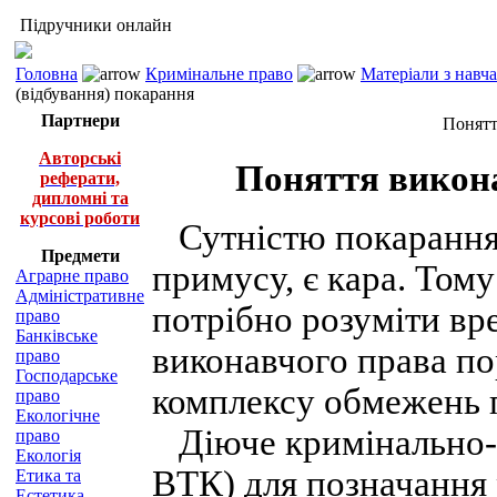
Підручники онлайн
Головна
Кримінальне право
Матеріали з навч
(відбування) покарання
Партнери
Понятт
Авторські
Поняття викона
реферати,
дипломні та
курсові роботи
Сутністю покарання,
Предмети
примусу, є кара. Том
Аграрне право
Адміністративне
потрібно розуміти в
право
Банківське
виконавчого права п
право
Господарське
комплексу обмежень п
право
Екологічне
Діюче кримінально-ви
право
Екологія
ВТК) для позначання 
Етика та
Естетика