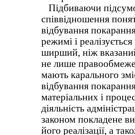
Підбиваючи підсумок
співвідношення поня
відбування покарання
режимі і реалізується
ширший, ніж вказаний 
не лише правообмежен
мають карального змі
відбування покаранн
матеріальних і проце
діяльність адміністрац
законом покладене ви
його реалізації, а та