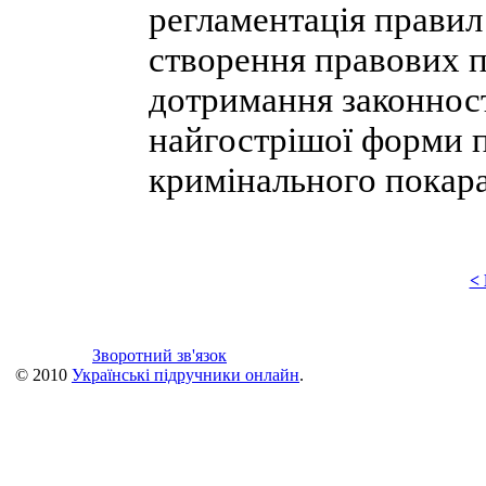
регламентація прави
створення правових п
дотримання законност
найгострішої форми 
кримінального покар
<
Зворотний зв'язок
© 2010
Українські підручники онлайн
.