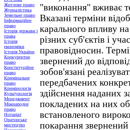
"виконання" вживає т
Житлове право
Журналістика
Земельне право
Вказані терміни відо
Інформаційне
право
карального впливу на
Історія держави і
права
різних суб'єктів і уч
Історія
економіки
правовідносин. Термі
Історія України
Конкурентне
звернений до відповід
право
Конституційне
зобов'язані реалізув
право
Кримінальне
передбачених конкре
право
Кримінологія
здійснення наданих з
Культурологія
Менеджмент
покладених на них обо
Міжнародне
право
встановленого вироко
Нотаріат
Ораторське
покарання звернений 
мистецтво