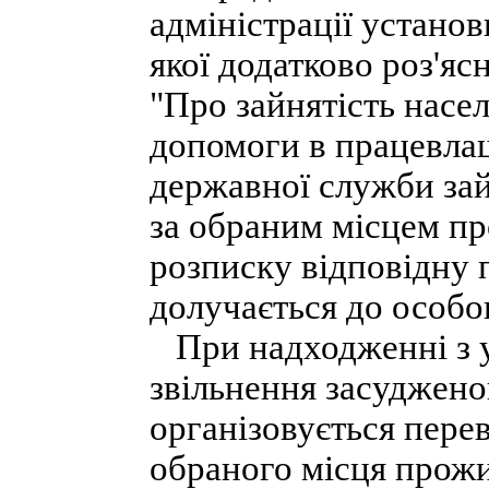
адміністрації установ
якої додатково роз'я
"Про зайнятість насе
допомоги в працевлаш
державної служби зай
за обраним місцем пр
розписку відповідну п
долучається до особо
При надходженні з у
звільнення засуджено
організовується перев
обраного місця прож