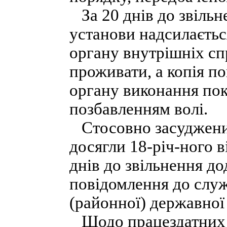
За 20 днів до звільн
установи надсилаєтьс
органу внутрішніх спр
проживати, а копія п
органу виконання пока
позбавленням волі.
Стосовно засуджених,
досягли 18-річ-ного в
днів до звільнення д
повідомлення до служ
(районної) державної 
Щодо працездатних з