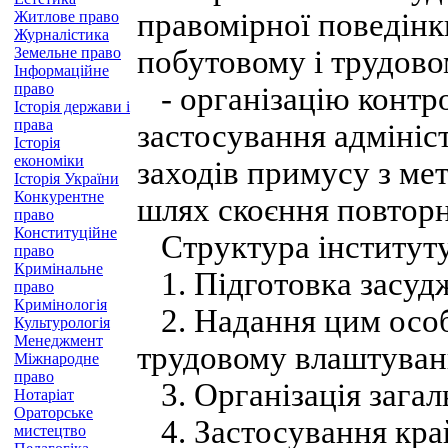
правомірної поведінки
Житлове право
Журналістика
Земельне право
побутовому і трудово
Інформаційне
право
- організацію контро
Історія держави і
права
застосування адмініс
Історія
економіки
заходів примусу з ме
Історія України
Конкурентне
шлях скоєння повторн
право
Конституційне
Структура інституту
право
Кримінальне
1. Підготовка засудж
право
Кримінологія
2. Надання цим особ
Культурологія
Менеджмент
трудовому влаштуванн
Міжнародне
право
3. Організація загал
Нотаріат
Ораторське
4. Застосування край
мистецтво