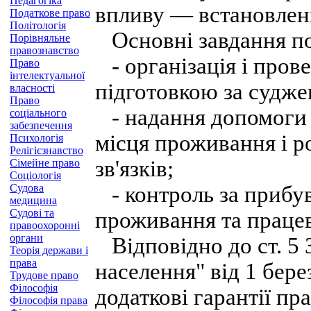
Педагогіка
впливу — встановленн
Податкове право
Політологія
Основні завдання по
Порівняльне
правознавство
- організація і прове
Право
інтелектуальної
підготовкою за судже
власності
Право
- надання допомоги 
соціального
забезпечення
місця проживання і р
Психологія
Релігієзнавство
зв'язків;
Сімейне право
Соціологія
Судова
- контроль за прибув
медицина
Судові та
проживання та праце
правоохоронні
органи
Відповідно до ст. 5 
Теорія держави і
права
населення" від 1 бере
Трудове право
Філософія
додаткові гарантії п
Філософія права