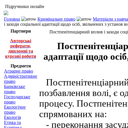
Підручники онлайн
Головна
Кримінальне право
Матеріали з навч
і заходи соціальної адаптації щодо осіб, звільнених з установ 
Партнери
Постпенітенціарний вплив і заходи соці
Авторські
Постпенітенціар
реферати,
дипломні та
адаптації щодо осіб
курсові роботи
Предмети
Аграрне право
Адміністративне
Постпенітенціарний в
право
Банківське
позбавлення волі, є о
право
Господарське
процесу. Постпенітен
право
Екологічне
спрямованих на:
право
Екологія
- переконання засудж
Етика та
Естетика