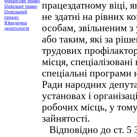
Фінансове право
працездатному віці, я
Цивільне право
Цивільний
не здатні на рівних к
процес
Юридична
особам, звільненим з
деонтологія
або таким, які за ріш
трудових профілактор
місця, спеціалізовані
спеціальні програми 
Ради народних депута
установах і організац
робочих місць, у том
зайнятості.
Відповідно до ст. 5 