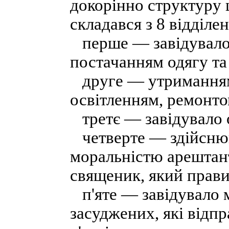
докорінно структуру ц
складався з 8 відділен
перше — завідувало 
постачанням одягу та
друге — утриманням 
освітленням, ремонто
третє — завідувало о
четверте — здійснюва
моральністю арештант
священик, який прави
п'яте — завідувало 
засуджених, які відп