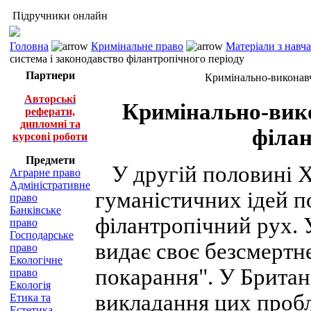
Підручники онлайн
Головна
Кримінальне право
Матеріали з навч
система і законодавство філантропічного періоду
Партнери
Кримінально-виконавч
Авторські
Кримінально-вико
реферати,
дипломні та
філан
курсові роботи
Предмети
У другій половині XV
Аграрне право
Адміністративне
гуманістичних ідей 
право
Банківське
філантропічний рух. У
право
Господарське
видає своє безсмертн
право
Екологічне
покарання". У Британ
право
Екологія
викладання цих пробл
Етика та
Естетика