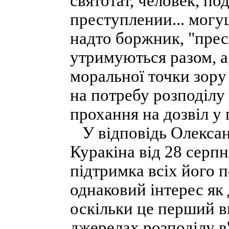
святотат, человек, п
преступлении... могу
надто боржник, "пре
утримуються разом, а
моральної точки зору
на потребу розподілу 
прохання на дозвіл у
У відповідь Олександр
Куракіна від 28 серпн
підтримка всіх його 
однаковий інтерес як д
оскільки це перший в
джерелах розподілу в