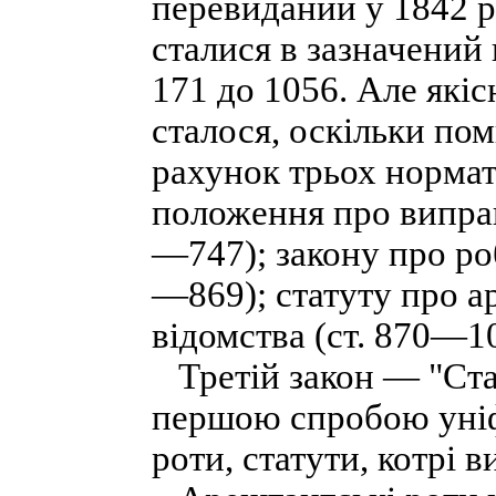
перевиданий у 1842 р
сталися в зазначений 
171 до 1056. Але якіс
сталося, оскільки по
рахунок трьох нормат
положення про виправ
—747); закону про роб
—869); статуту про а
відомства (ст. 870—1
Третій закон — "Ста
першою спробою уніфі
роти, статути, котрі 