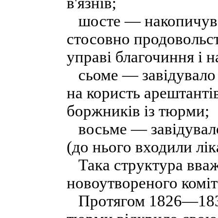
в'язнів;
шосте — накопичувал
стосовно продовольст
управі благочиння і 
сьоме — завідувало 
на користь арештанті
боржників із тюрми;
восьме — завідувало
(до нього входили лік
Така структура вваж
новоутвореного коміт
Протягом 1826—1837 