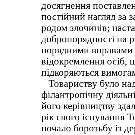
досягнення поставлен
постійний нагляд за 
родом злочинів; наст
добропорядності на ре
порядними вправами 
відокремлення осіб, 
підкоряються вимогам
Товариству було над
філантропічну діяльн
його керівництву зда
рік свого існування 
почало боротьбу із д