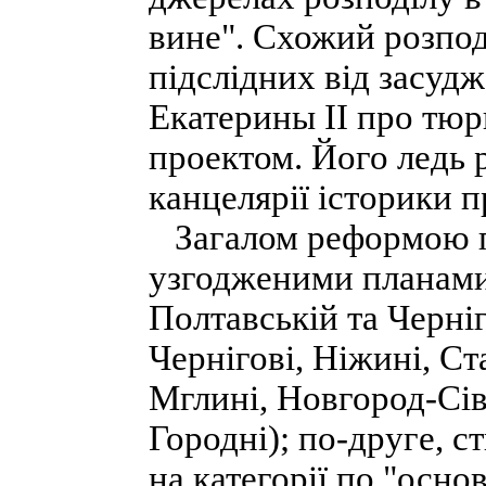
вине". Схожий розподі
підслідних від засуд
Екатерины II про тюрь
проектом. Його ледь 
канцелярії історики п
Загалом реформою пе
узгодженими планами
Полтавській та Черніг
Чернігові, Ніжині, Ст
Мглині, Новгород-Сів
Городні); по-друге, с
на категорії по "осн