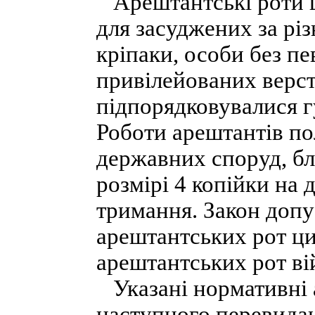
Арештантські роти ц
для засуджених за рі
кріпаки, особи без п
привілейованих верст
підпорядковувалися г
Роботи арештантів по
державних споруд, бла
розмірі 4 копійки на
тримання. Закон допу
арештантських рот ци
арештантських рот вій
Указані нормативні а
наступного перевидан