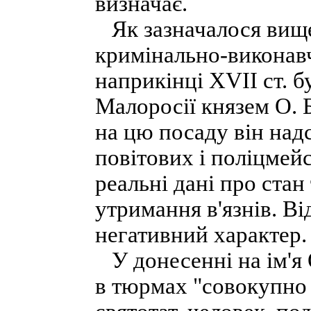
визначає.
Як зазначалося вище
кримінально-виконавч
наприкінці XVII ст. 
Малоросії князем О. 
на цю посаду він надс
повітових і поліцмей
реальні дані про ста
утримання в'язнів. Ві
негативний характер.
У донесенні на ім'я 
в тюрмах "совокупно 