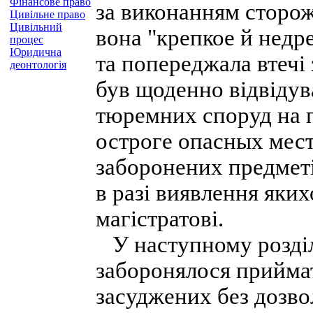
Фінансове право
за виконанням сторож
Цивільне право
Цивільний
вона "крепкое й недр
процес
Юридична
та попереджала втечі
деонтологія
був щоденно відвідув
тюремних споруд на п
остроге опасных мест
заборонених предметі
в разі виявлення яких
магістратові.
У наступному розділ
заборонялося приймати
засуджених без дозволу