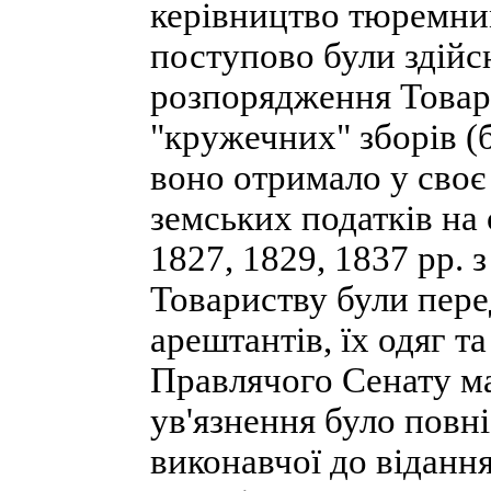
керівництво тюремни
поступово були здійсн
розпорядження Товари
"кружечних" зборів (б
воно отримало у своє
земських податків на
1827, 1829, 1837 рр. 
Товариству були пере
арештантів, їх одяг т
Правлячого Сенату ма
ув'язнення було повні
виконавчої до віданн