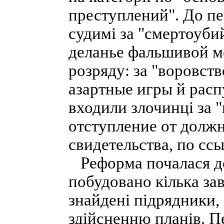
преступлений". До п
судимі за "смертоубий
деланье фальшивой мо
розряду: за "воровст
азартные игры й расп
входили злочинці за 
отступление от долж
свидетельства, по ссы
Реформа почалася до
побудовано кілька за
знайдені підрядники, 
здійсненню планів. П