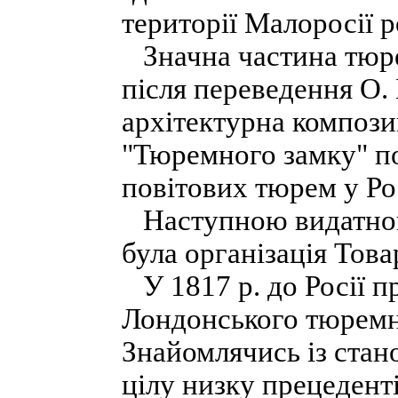
території Малоросії р
Значна частина тюре
після переведення О. 
архітектурна компози
"Тюремного замку" п
повітових тюрем у Рос
Наступною видатною 
була організація Тов
У 1817 р. до Росії п
Лондонського тюремн
Знайомлячись із стан
цілу низку прецедент