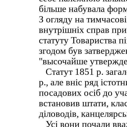
більше набувала фор
З огляду на тимчасов
внутрішніх справ при
статуту Товариства п
згодом був затвердж
"высочайше утвержден
Статут 1851 р. загал
р., але вніс ряд істот
посадових осіб до уча
встановив штати, клас
діловодів, канцелярс
Усі вони почали вва