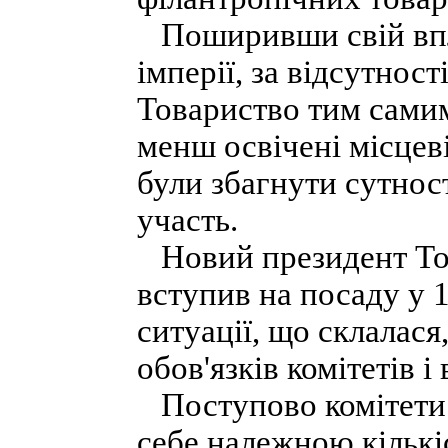
Поширивши свій впли
імперії, за відсутност
Товариство тим самим
менш освічені місцеві
були збагнути сутнос
участь.
Новий президент Тов
вступив на посаду у 1
ситуації, що склалас
обов'язків комітетів і
Поступово комітети і
себе належною кількіс