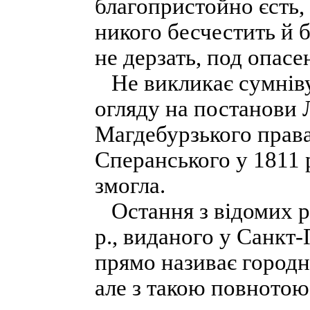
благопристойно єсть, 
никого бесчестить й б
не дерзать, под опасе
Не викликає сумніву,
огляду на постанови Л
Магдебурзького права,
Сперанського у 1811 
змогла.
Остання з відомих ре
р., виданого у Санкт
прямо називає город
але з такою повнотою,