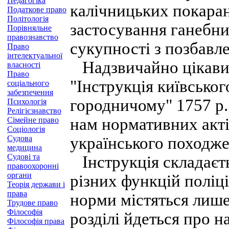
Педагогіка
калічницьких покаран
Податкове право
Політологія
застосування ганебни
Порівняльне
правознавство
сукупності з позбавле
Право
інтелектуальної
Надзвичайно цікавим
власності
Право
"Інструкція київськог
соціального
забезпечення
городничому" 1757 р
Психологія
Релігієзнавство
нам нормативних акті
Сімейне право
Соціологія
Судова
українського походже
медицина
Судові та
Інструкція складаєтьс
правоохоронні
органи
різних функцій поліц
Теорія держави і
права
норми містяться лише 
Трудове право
Філософія
розділі йдеться про н
Філософія права