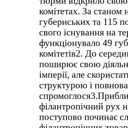
тюрми відкрило свою 
комітетах. За станом н
губернських та 115 по
свого існування на те
функціонувало 49 губ
комітетів2. До серед
поширює свою діяльні
імперії, але скорист
структурою і повнов
спромоглося3.Приблиз
філантропічний рух на
поступово починає с
філантропічних товар