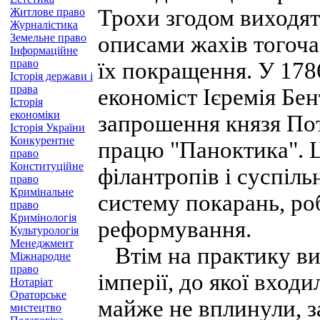
Трохи згодом виходят
Житлове право
Журналістика
Земельне право
описами жахів тогоч
Інформаційне
право
їх покращення. У 178
Історія держави і
права
економіст Ієремія Бен
Історія
економіки
запрошення князя По
Історія України
Конкурентне
працю "Паноктика". Ц
право
Конституційне
філантропів і суспіль
право
Кримінальне
систему покарань, ро
право
Кримінологія
реформування.
Культурологія
Менеджмент
Втім на практику ви
Міжнародне
право
імперії, до якої входи
Нотаріат
Ораторське
майже не вплинули, з
мистецтво