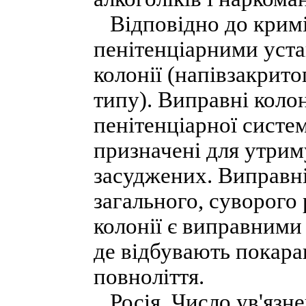
Відповідно до кримі
пенітенціарними уста
колонії (напівзакрито
типу). Виправні коло
пенітенціарної систем
призначені для утрим
засуджених. Виправні 
загального, суворого
колонії є виправним
де відбувають покаран
повноліття.
Росія. Число ув'язне