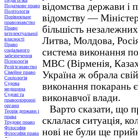
Педагогіка
відомства держави і 
Податкове право
Політологія
відомству — Міністер
Порівняльне
правознавство
більшість незалежних
Право
інтелектуальної
Литва, Молдова, Росія
власності
Право
система виконання по
соціального
забезпечення
МВС (Вірменія, Казах
Психологія
Релігієзнавство
Україна ж обрала сві
Сімейне право
Соціологія
Судова
виконання покарань 
медицина
Судові та
виконавчої влади.
правоохоронні
органи
Варто сказати, що пр
Теорія держави і
права
склалася ситуація, ко
Трудове право
Філософія
нові не були ще прий
Філософія права