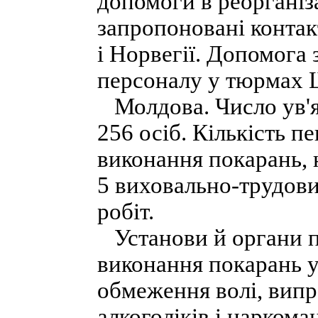
допомоги в реорганіз
запропоновані конта
і Норвегії. Допомога
персоналу у тюрмах 
Молдова. Число ув'я
256 осіб. Кількість п
виконання покарань, н
5 виховально-трудови
робіт.
Установи й органи п
виконання покарань у
обмеження волі, випр
алкоголіків і наркома