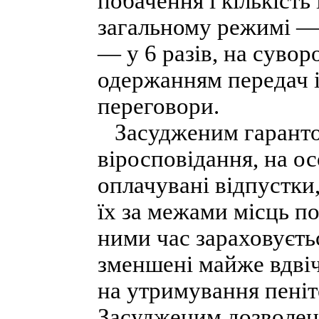
побачення і кількість 
загальному режимі — 
— у 6 разів, на суво
одержанням передач і
переговори.
Засудженим гарантова
віросповідання, на о
оплачувані відпустки
їх за межами місць п
ними час зараховуєть
зменшені майже вдвіч
на утримування пеніт
Засудженим дозволен