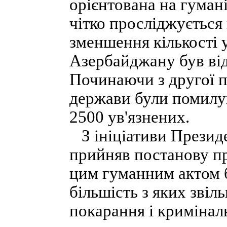
орієнтована на гумані
чітко просліджується
зменшення кількості 
Азербайджану був ві
Починаючи з другої п
держави були помилув
2500 ув'язнених.
З ініціативи Президе
прийняв постанову пр
цим гуманним актом б
більшість з яких звіл
покарання і криміналь