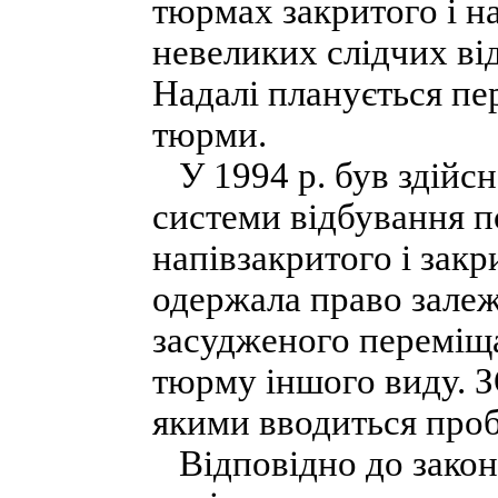
тюрмах закритого і на
невеликих слідчих ві
Надалі планується пе
тюрми.
У 1994 р. був здійсн
системи відбування п
напівзакритого і закр
одержала право залеж
засудженого переміща
тюрму іншого виду. З
якими вводиться проб
Відповідно до закону