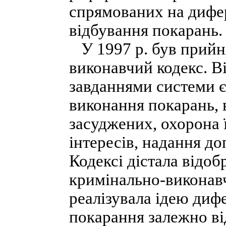
спрямованих на дифер
відбування покарань.
У 1997 р. був прийн
виконавчий кодекс. В
завданнями системи 
виконання покарань, 
засуджених, охорона ї
інтересів, надання до
Кодексі дістала відоб
кримінально-виконавч
реалізувала ідею диф
покарання залежно ві