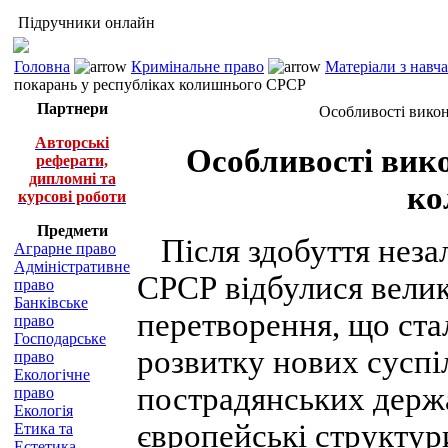
Підручники онлайн
Головна
Кримінальне право
Матеріали з навч
покарань у республіках колишнього СРСР
Партнери
Особливості вико
Авторські
Особливості вик
реферати,
дипломні та
ко
курсові роботи
Предмети
Після здобуття незал
Аграрне право
Адміністративне
СРСР відбулися велик
право
Банківське
перетворення, що ста
право
Господарське
розвитку нових сусп
право
Екологічне
пострадянських держа
право
Екологія
європейські структур
Етика та
Естетика