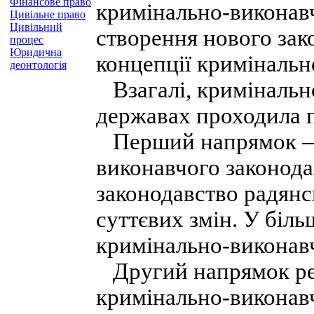
Фінансове право
кримінально-виконавч
Цивільне право
Цивільний
створення нового зак
процес
Юридична
концепції кримінальн
деонтологія
Взагалі, кримінальн
державах проходила п
Перший напрямок —
виконавчого законода
законодавство радянс
суттєвих змін. У біл
кримінально-виконавч
Другий напрямок ре
кримінально-виконав