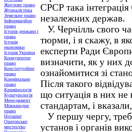
СРСР така інтеграція
Житлове право
Журналістика
Земельне право
незалежних держав.
Інформаційне
право
У. Черчілль свого ча
Історія держави і
права
тюрми, і я скажу, в я
Історія
економіки
експерти Ради Європи
Історія України
Конкурентне
визначити, як у них 
право
Конституційне
ознайомитися зі стано
право
Кримінальне
Після такого відвіду
право
Кримінологія
що ситуація в них не
Культурологія
Менеджмент
стандартам, і вказали
Міжнародне
право
У першу чергу, треба
Нотаріат
Ораторське
установ і органів вик
мистецтво