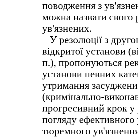
поводження з ув'язне
можна назвати свого 
ув'язнених.
У резолюції з другог
відкритої установи (ві
п.), пропонуються ре
установи певних катег
утримання засуджених
(кримінально-виконав
прогресивний крок у 
погляду ефективного 
тюремного ув'язнення