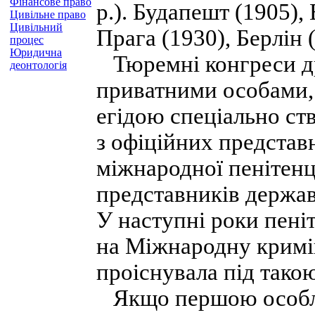
Фінансове право
р.). Будапешт (1905),
Цивільне право
Цивільний
Прага (1930), Берлін (
процес
Юридична
Тюремні конгреси дру
деонтологія
приватними особами,
егідою спеціально ств
з офіційних представ
міжнародної пенітенці
представників держав
У наступні роки пені
на Міжнародну кримін
проіснувала під тако
Якщо першою особл