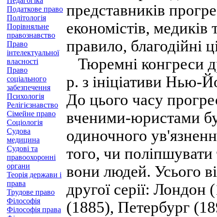
Педагогіка
представників прогрес
Податкове право
Політологія
економістів, медиків т
Порівняльне
правознавство
правило, благодійні ці
Право
інтелектуальної
Тюремні конгреси дру
власності
Право
р. з ініціативи Нью-
соціального
забезпечення
До цього часу прогр
Психологія
Релігієзнавство
вченими-юристами бу
Сімейне право
Соціологія
Судова
одиночного ув'язненн
медицина
Судові та
того, чи поліпшувати
правоохоронні
органи
вони людей. Усього в
Теорія держави і
права
другої серії: Лондон 
Трудове право
Філософія
(1885), Петербург (1
Філософія права