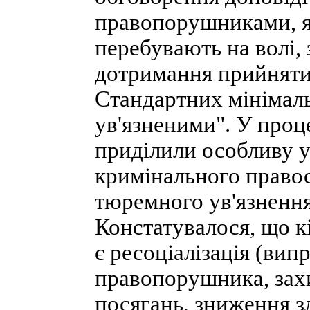
правопорушниками, як
перебувають на волі,
дотримання прийняти
Стандартних мінімал
ув'язненими". У проц
приділили особливу 
кримінального правос
тюремного ув'язненн
Констатувалося, що к
є ресоціалізація (вип
правопорушника, захи
посягань, зниження з