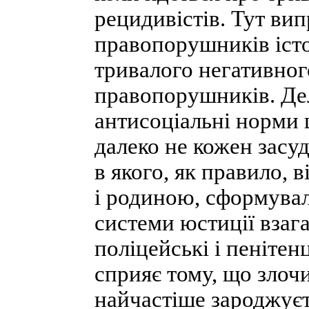
рецидивістів. Тут ви
правопорушників істо
тривалого негативно
правопорушників. Де
антисоціальні норми 
далеко не кожен засу
в якого, як правило, в
і родиною, сформувал
системи юстиції взага
поліцейські і пенітенц
сприяє тому, що злоч
найчастіше зароджуєт