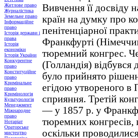
Вивчення її досвіду 
Житлове право
Журналістика
Земельне право
країн на думку про к
Інформаційне
право
пенітенціарної практи
Історія держави і
права
Франкфурті (Німеччи
Історія
економіки
тюремний конгрес. Чер
Історія України
Конкурентне
(Голландія) відбувся
право
Конституційне
було прийнято рішенн
право
Кримінальне
егідою утвореного в
право
Кримінологія
сприяння. Третій конг
Культурологія
Менеджмент
— у 1857 р. у Франкф
Міжнародне
право
тюремних конгресів, 
Нотаріат
Ораторське
оскільки проводилися 
мистецтво