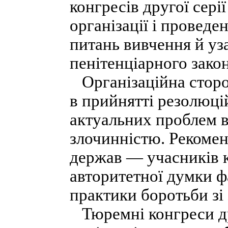
конгресів другої сері
організації і провед
питань вивчення й уза
пенітенціарного зако
Організаційна сторо
в прийнятті резолюцій
актуальних проблем в
злочинністю. Рекоменд
держав — учасників к
авторитетної думки 
практики боротьби зі
Тюремні конгреси др