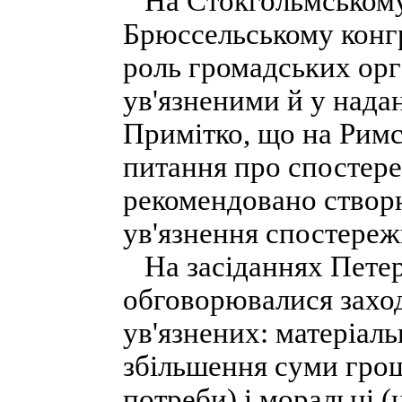
На Стокгольмському,
Брюссельському конг
роль громадських орга
ув'язненими й у надан
Примітко, що на Римс
питання про спостереж
рекомендовано створ
ув'язнення спостереж
На засіданнях Петерб
обговорювалися заход
ув'язнених: матеріаль
збільшення суми грош
потреби) і моральні (