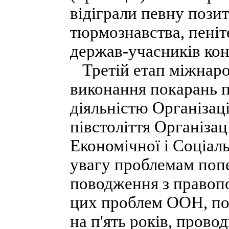
відіграли певну позит
тюрмознавства, пеніт
держав-учасників кон
Третій етап міжнарод
виконання покарань п
діяльністю Організац
півстоліття Організа
Економічної і Соціал
увагу проблемам поп
поводження з правоп
цих проблем ООН, поч
на п'ять років, прово