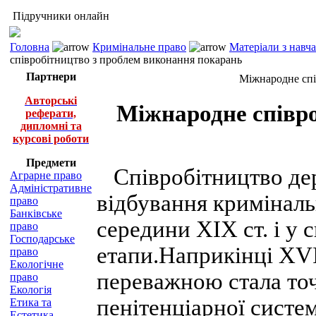
Підручники онлайн
Головна
Кримінальне право
Матеріали з навч
співробітництво з проблем виконання покарань
Партнери
Міжнародне спі
Авторські
Міжнародне співро
реферати,
дипломні та
курсові роботи
Предмети
Співробітництво дер
Аграрне право
Адміністративне
відбування криміналь
право
Банківське
середини XIX ст. і у
право
Господарське
етапи.Наприкінці XVI
право
Екологічне
переважною стала точ
право
Екологія
пенітенціарної сист
Етика та
Естетика