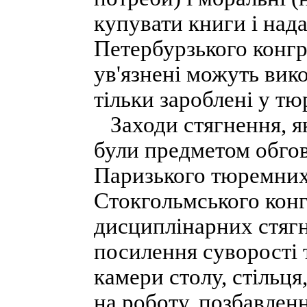
купувати книги і над
Петербурзького конг
ув'язнені можуть вик
тільки зароблені у тю
Заходи стягнення, як
були предметом обгов
Паризького тюремних
Стокгольмського конг
дисциплінарних стягне
посилення суворості 
камери столу, стільця
на роботу, позбавлен