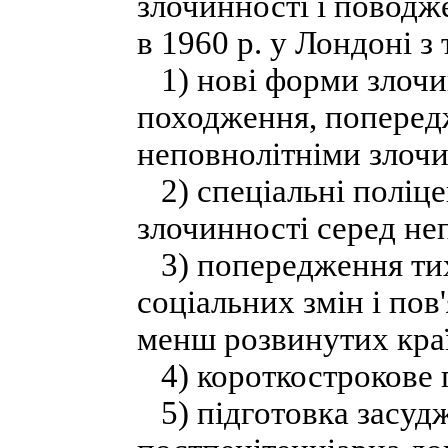
злочинності і повод
в 1960 р. у Лондоні 
1) нові форми злочин
походження, поперед
неповнолітніми злоч
2) спеціальні поліц
злочинності серед не
3) попередження тих 
соціальних змін і пов
менш розвинутих кра
4) короткострокове п
5) підготовка засудж