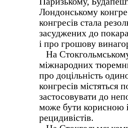
Паризькому, Будапеш
Лондонському конгрес
конгресів стала резол
засуджених до покара
і про грошову винаго
На Стокгольмському,
міжнародних тюремни
про доцільність один
конгресів містяться п
застосовувати до непо
може бути корисною 
рецидивістів.