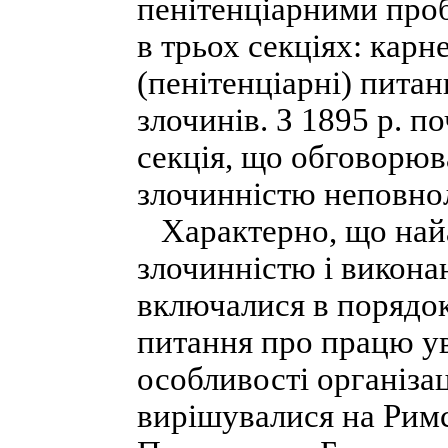
пенітенціарними проб
в трьох секціях: карн
(пенітенціарні) пита
злочинів. З 1895 р. п
секція, що обговорюв
злочинністю неповнол
Характерно, що найа
злочинністю і викона
включалися в порядок
питання про працю ув'
особливості організац
вирішувалися на Римс