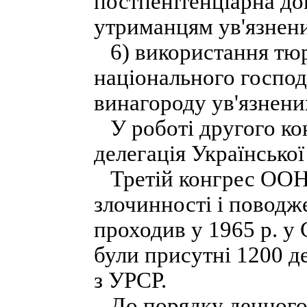
постпенітенціарна до
утриманцям ув'язнен
6) використання тюр
національного госпо
винагороду ув'язнени
У роботі другого кон
делегація Української
Третій конгрес ООН
злочинності і повод
проходив у 1965 р. у 
були присутні 1200 де
з УРСР.
До порядку денного 