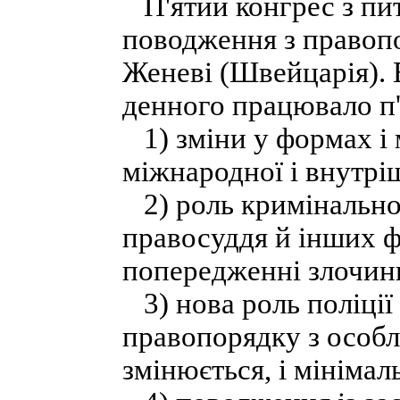
П'ятий конгрес з пит
поводження з правоп
Женеві (Швейцарія). 
денного працювало п'
1) зміни у формах і
міжнародної і внутрі
2) роль кримінальног
правосуддя й інших 
попередженні злочин
3) нова роль поліції
правопорядку з особл
змінюється, і мінімал