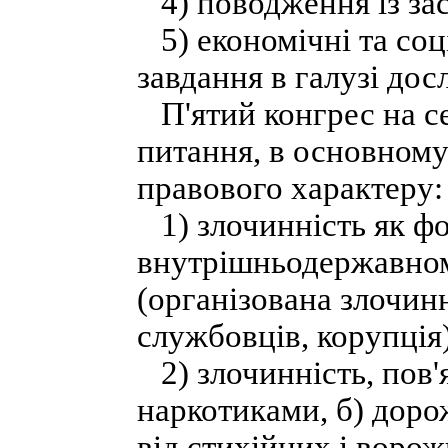
4) поводження із за
5) економічні та соці
завдання в галузі дос
П'ятий конгрес на се
питання, в основному
правового характеру:
1) злочинність як фо
внутрішньодержавном
(організована злочинн
службовців, корупція)
2) злочинність, пов'
наркотиками, б) доро
від стихійних і ворож