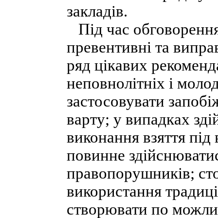
закладів.
Під час обговорення
превентивні та випра
ряд цікавих рекоменд
неповнолітніх і моло
застосовувати запобіж
варту; у випадках зд
виконання взяття під
повинне здійснюватис
правопорушників; сто
використання традиці
створювати по можлив