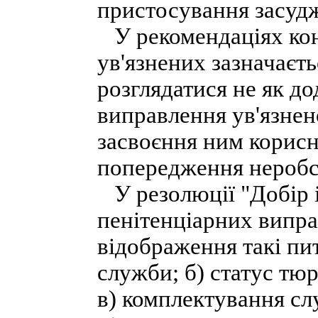
пристосування засудж
У рекомендаціях кон
ув'язнених зазначаєт
розглядатися не як до
виправлення ув'язнен
засвоєння ним корисн
попередження неробст
У резолюції "Добір і
пенітенціарних випра
відображення такі пи
служби; б) статус тю
в) комплектування сл