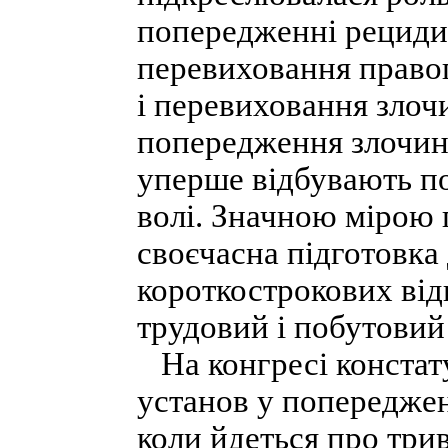
попередженні рециди
перевиховання правоп
і перевиховання зло
попередження злочинно
уперше відбувають по
волі. Значною мірою
своєчасна підготовка 
короткострокових відп
трудовий і побутовий
На конгресі констату
установ у попереджен
коли йдеться про трив