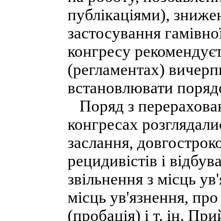
публікаціями), зниже
застосування гамівно
конгресу рекомендуєт
(регламентах) вичерп
встановлювати порядо
Поряд з перерахова
конгресах розглядали
заслання, довгострок
рецидивістів і відбу
звільнення з місць ув
місць ув'язнення, пр
(пробація) і т. ін. П