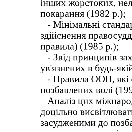
інших жорстоких, не
покарання (1982 р.);
- Мінімальні стандар
здійснення правосудд
правила) (1985 р.);
- Звід принципів зах
ув'язнених в будь-які
- Правила ООН, які с
позбавлених волі (199
Аналіз цих міжнарод
доцільно висвітлюват
засудженими до позба