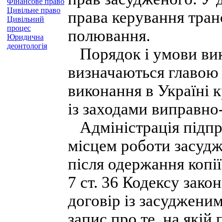
Фінансове право
Цивільне право
права керування тран
Цивільний
процес
полювання.
Юридична
деонтологія
Порядок і умови вик
визначаються главою
виконання в Україні 
із заходами виправно
Адміністрація підпри
місцем роботи засудж
після одержання копії
7 ст. 36 Кодексу зако
договір із засуджени
запис про те, на якій 