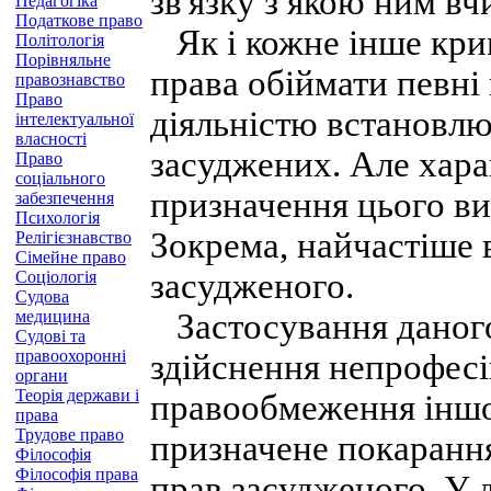
зв'язку з якою ним вч
Педагогіка
Податкове право
Як і кожне інше кри
Політологія
Порівняльне
права обіймати певні
правознавство
Право
діяльністю встановл
інтелектуальної
власності
засуджених. Але хар
Право
соціального
призначення цього ви
забезпечення
Психологія
Зокрема, найчастіше 
Релігієзнавство
Сімейне право
засудженого.
Соціологія
Судова
медицина
Застосування даного
Судові та
правоохоронні
здійснення непрофесі
органи
Теорія держави і
правообмеження іншог
права
Трудове право
призначене покарання
Філософія
Філософія права
прав засудженого. У 