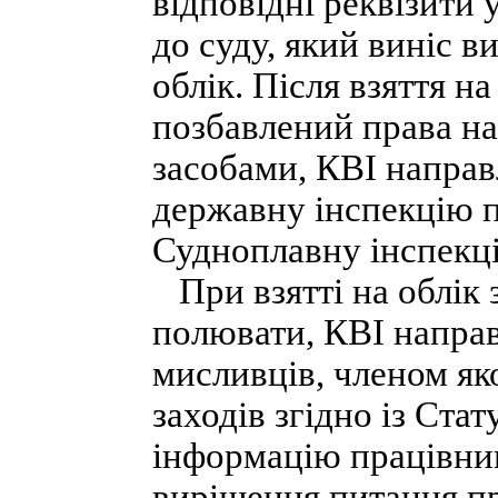
відповідні реквізити 
до суду, який виніс в
облік. Після взяття н
позбавлений права н
засобами, КВІ направ
державну інспекцію 
Судноплавну інспекці
При взятті на облік 
полювати, КВІ напра
мисливців, членом як
заходів згідно із Ста
інформацію працівни
вирішення питання п