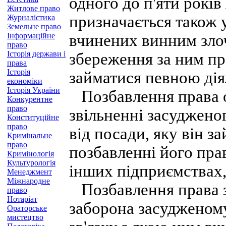
одного до п'яти років
Житлове право
призначається також 
Журналістика
Земельне право
Інформаційне
вчинених винним зло
право
Історія держави і
збереження за ним пр
права
Історія
займатися певною дія
економіки
Історія України
Позбавлення права о
Конкурентне
право
звільненні засуджено
Конституційне
право
від посади, яку він з
Кримінальне
право
позбавленні його пра
Кримінологія
Культурологія
інших підприємствах, 
Менеджмент
Міжнародне
Позбавлення права з
право
Нотаріат
заборона засудженому
Ораторське
мистецтво