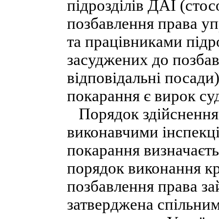
підрозділів ДАІ (стос
позбавлення права у
та працівниками підр
засуджених до позбав
відповідальні посади
покарання є вирок суд
Порядок здійснення
виконавчими інспекці
покарання визначаєт
порядок виконання кр
позбавлення права за
затверджена спільни