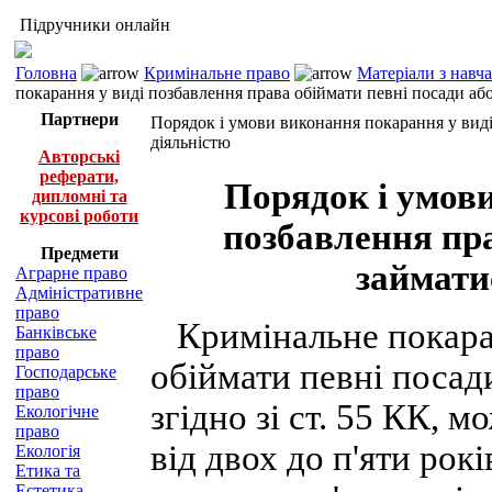
Підручники онлайн
Головна
Кримінальне право
Матеріали з навч
покарання у виді позбавлення права обіймати певні посади аб
Партнери
Порядок і умови виконання покарання у виді
діяльністю
Авторські
реферати,
Порядок і умов
дипломні та
курсові роботи
позбавлення пра
Предмети
займати
Аграрне право
Адміністративне
право
Кримінальне покаран
Банківське
право
обіймати певні посад
Господарське
право
згідно зі ст. 55 КК, 
Екологічне
право
від двох до п'яти рокі
Екологія
Етика та
Естетика