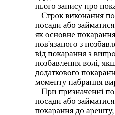
нього запису про пок
Строк виконання поз
посади або займатися
як основне покарання
пов'язаного з позбавл
від покарання з випр
позбавлення волі, як
додаткового покаранн
моменту набрання вир
При призначенні поз
посади або займатися
покарання до арешту,